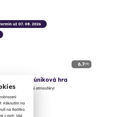
termín už 07. 08. 2026
6.7
(9)
ní venkovní úniková hra
okies
e naplno do vánoční atmosféry!
zobrazení
é Budějovice
. Kliknutím na
dalších lokalit)
tí na tlačítko
é z nich. Váš