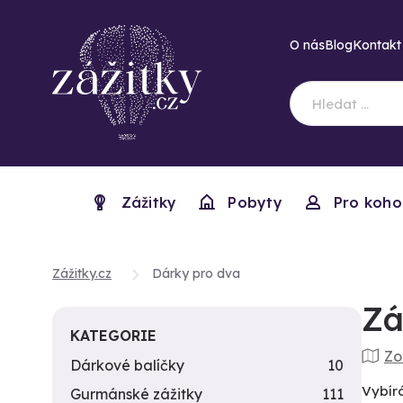
O nás
Blog
Kontakt
Zážitky
Pobyty
Pro koho
Zážitky.cz
Dárky pro dva
Zá
KATEGORIE
Zo
Dárkové balíčky
10
Vybír
Gurmánské zážitky
111