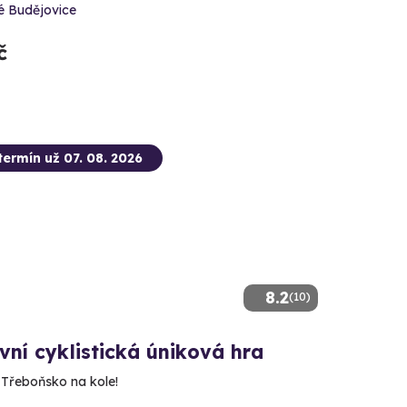
é Budějovice
č
termín už 07. 08. 2026
8.2
(10)
ní cyklistická úniková hra
 Třeboňsko na kole!