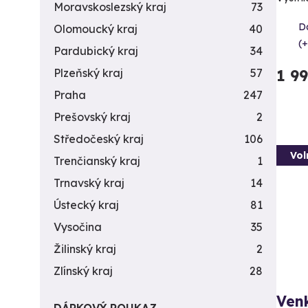
Moravskoslezský kraj
73
Da
Olomoucký kraj
40
(+
Pardubický kraj
34
1 9
Plzeňský kraj
57
Praha
247
Prešovský kraj
2
Středočeský kraj
106
Vol
Trenčianský kraj
1
Trnavský kraj
14
Ústecký kraj
81
Vysočina
35
Žilinský kraj
2
Zlínský kraj
28
Venk