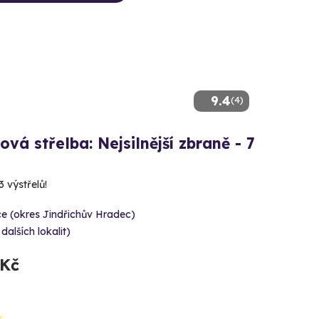
9.4
(4)
ová střelba: Nejsilnější zbraně - 7
3 výstřelů!
e (okres Jindřichův Hradec)
 dalších lokalit)
 Kč