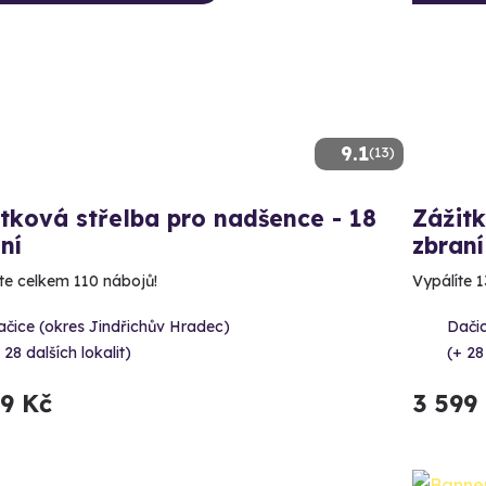
9.1
(13)
tková střelba pro nadšence - 18
Zážitk
ní
zbraní
íte celkem 110 nábojů!
Vypálíte 1
čice (okres Jindřichův Hradec)
Dačic
 28 dalších lokalit)
(+ 28
99 Kč
3 599