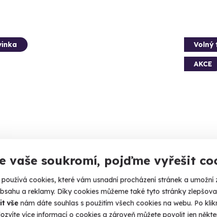
inka
Volný 
AKCE
kovní úniková hra: Tajemný
Vánoč
e vaše soukromí, pojďme vyřešit co
ezřelý
Ponořte s
e pravdu ukrytou v ulicích města.
používá cookies, které vám usnadní procházení stránek a umožní 
Česk
obsahu a reklamy. Díky cookies můžeme také tyto stránky zlepšovat
(+ 5 
eské Budějovice
it vše
nám dáte souhlas s použitím všech cookies na webu. Po kliknu
 6 dalších lokalit)
ozvíte více informací o cookies a zároveň můžete povolit jen někter