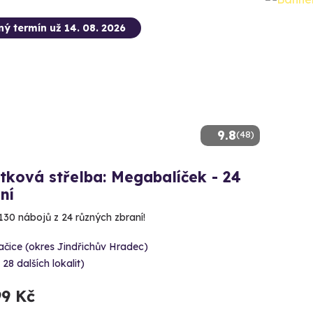
ný termín už 14. 08. 2026
9.8
(48)
tková střelba: Megabalíček - 24
ní
130 nábojů z 24 různých zbraní!
čice (okres Jindřichův Hradec)
 28 dalších lokalit)
99 Kč