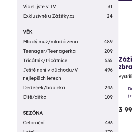
Viděli jste v TV
31
Exkluzivně u Zážitky.cz
24
VĚK
Mladý muž/mladá žena
489
Teenager/Teenagerka
209
Záži
Třicátník/třicátnice
535
zbra
Ještě není v důchodu/V
496
Vystříl
nejlepších letech
Dědeček/babička
243
Da
(+
Dítě/dítko
109
3 9
SEZÓNA
Celoroční
433