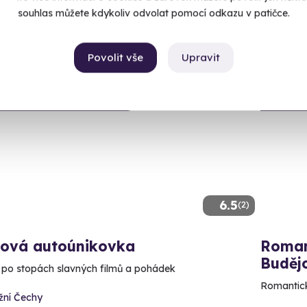
990 Kč
souhlas můžete kdykoliv odvolat pomocí odkazu v patičce.
90 Kč
890 K
Povolit vše
Upravit
ný termín už 07. 08. 2026
Volný 
6.5
(2)
mová autoúnikovka
Roman
Budějo
po stopách slavných filmů a pohádek
Romantick
žní Čechy