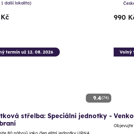
 1 další lokalita)
Česk
 Kč
990 K
ný termín už 12. 08. 2026
Volný 
9.4
(74)
tková střelba: Speciální jednotky -
Venkov
braní
Objevujte
ejte 80 nábojů jako člen elitní jednotky URNA.