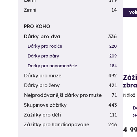
Letní
179
Zimní
14
Vol
PRO KOHO
Dárky pro dva
336
Dárky pro rodiče
220
Dárky pro páry
209
Dárky pro novomanžele
184
Dárky pro muže
492
Záži
zbra
Dárky pro ženy
421
Nejprodávanější dárky pro muže
71
Nálož 
Skupinové zážitky
443
Da
Zážitky pro děti
111
(+
Zážitky pro handicapované
246
4 9