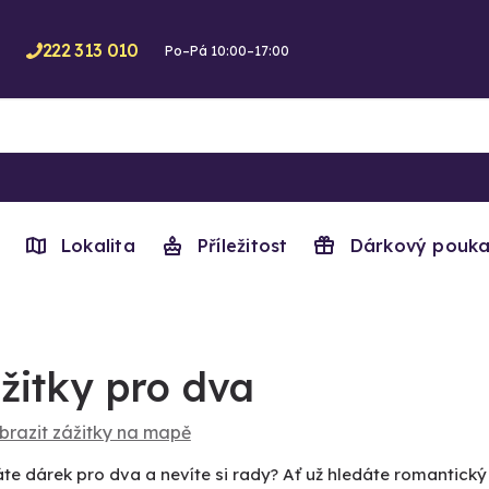
222 313 010
Po–Pá 10:00–17:00
Lokalita
Příležitost
Dárkový pouka
žitky pro dva
brazit zážitky na mapě
áte dárek pro dva a nevíte si rady? Ať už hledáte romantic