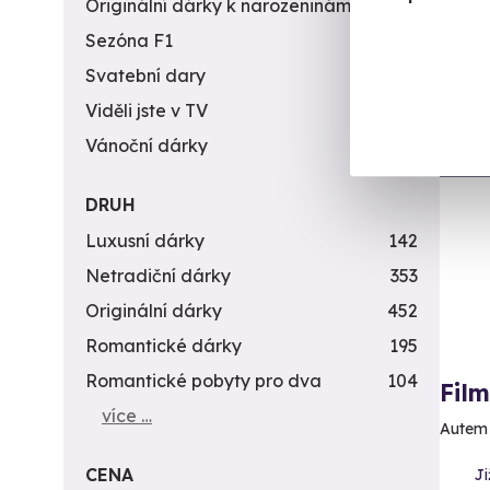
Originální dárky k narozeninám
422
1 1
Sezóna F1
4
Svatební dary
196
Viděli jste v TV
31
Vánoční dárky
311
Vol
DRUH
Luxusní dárky
142
Netradiční dárky
353
Originální dárky
452
Romantické dárky
195
Romantické pobyty pro dva
104
Fil
více …
Autem 
CENA
Ji