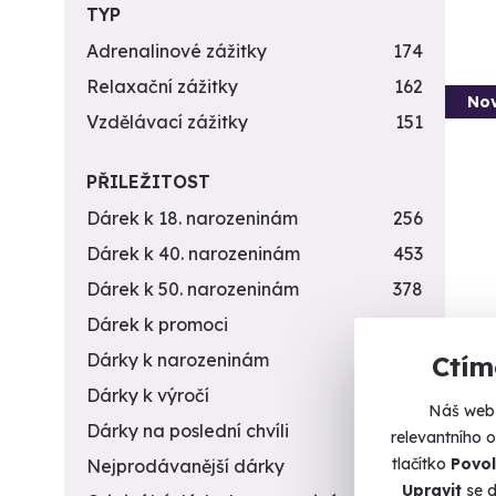
TYP
Adrenalinové zážitky
174
Relaxační zážitky
162
Nov
Vzdělávací zážitky
151
PŘILEŽITOST
Dárek k 18. narozeninám
256
Dárek k 40. narozeninám
453
Dárek k 50. narozeninám
378
Dárek k promoci
245
Ven
Dárky k narozeninám
551
Ctím
pod
Dárky k výročí
294
Odhalt
Náš web 
Dárky na poslední chvíli
450
relevantního 
Č
tlačítko
Povol
Nejprodávanější dárky
56
(+
Upravit
se d