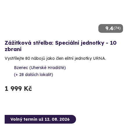
9.4
(74)
Zážitková střelba: Speciální jednotky - 10
zbraní
Vystřílejte 80 nábojů jako člen elitní jednotky URNA.
Bzenec (Uherské Hradiště)
(+ 28 dalších lokalit)
1 999 Kč
Volný termín už 12. 08. 2026