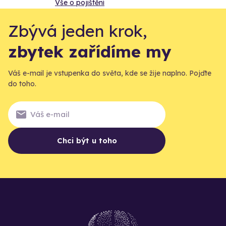
Vše o pojištění
Zbývá jeden krok,
zbytek zařídíme my
Váš e-mail je vstupenka do světa, kde se žije naplno. Pojďte
do toho.
Chci být u toho