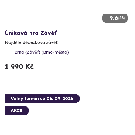
9.6
(28)
Úniková hra Závěť
Najděte dědečkovu závěť.
Brno (Závěť) (Brno-město)
1 990 Kč
Volný termín už 06. 09. 2026
AKCE