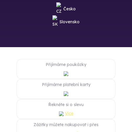
Česko
Slovensko
Přijímáme poukázky
Přijímáme platební karty
Řekněte si o slevu
Více
Zážitky můžete nakupovat i přes