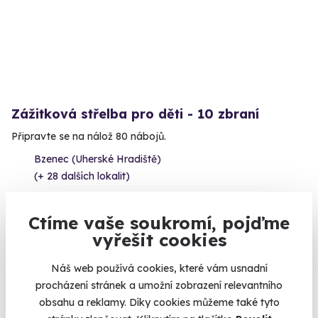
Zážitková střelba pro děti - 10 zbraní
Připravte se na nálož 80 nábojů.
Bzenec (Uherské Hradiště)
(+ 28 dalších lokalit)
1 999 Kč
Ctíme vaše soukromí, pojďme
vyřešit cookies
Náš web používá cookies, které vám usnadní
Volný termín už 11. 08. 2026
procházení stránek a umožní zobrazení relevantního
obsahu a reklamy. Díky cookies můžeme také tyto