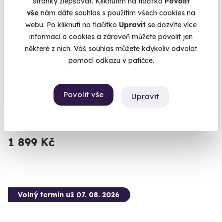
stránky zlepšovat. Kliknutím na tlačítko
Povolit
vše
nám dáte souhlas s použitím všech cookies na
webu. Po kliknutí na tlačítko
Upravit
se dozvíte více
informací o cookies a zároveň můžete povolit jen
některé z nich. Váš souhlas můžete kdykoliv odvolat
9.5
(5)
pomocí odkazu v patičce.
Zážitková střelba: Dlouhé zbraně - 6 zbraní
Z každé zbraně si zastřílíte pětkrát - celkem 30 výstřelů.
Povolit vše
Upravit
Bzenec (Uherské Hradiště)
(+ 28 dalších lokalit)
1 899 Kč
Volný termín už 07. 08. 2026