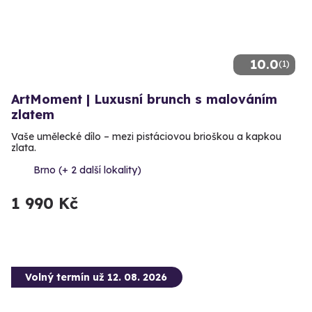
10.0
(1)
ArtMoment | Luxusní brunch s malováním
zlatem
Vaše umělecké dílo – mezi pistáciovou brioškou a kapkou
zlata.
Brno (+ 2 další lokality)
1 990 Kč
Volný termín už 12. 08. 2026