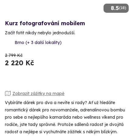
8.5
(18)
Kurz fotografování mobilem
Začít fotit nikdy nebylo jednodušší.
Brno (+ 3 další lokality)
2 799 Kč
2 220 Kč
Zobrazit zážitky na mapě
Vybíráte dárek pro dva a nevíte si rady? Ať už hledáte
romantický dárek pro novomanžele, adrenalinovou bombu
pro sebe a nejlepšího kamaráda nebo wellness víkend pro
rodiče, jste tady správně. Protože sdílená radost je dvojitá
radost a nejlépe si vychutnáte zážitek s někým blízkým.