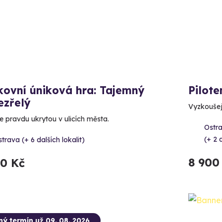
kovní úniková hra: Tajemný
Pilot
ezřelý
Vyzkoušejt
e pravdu ukrytou v ulicích města.
Ostr
(+ 2 d
trava (+ 6 dalších lokalit)
8 900
90 Kč
ný termín už 09. 08. 2026