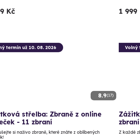
99 Kč
1 999
ný termín už 10. 08. 2026
Volný 
8.9
(17)
tková střelba: Zbraně z online
Zážitk
leček - 11 zbraní
zbraní
šejte si naživo zbraně, které znáte z oblíbených
Z každé zb
ek!