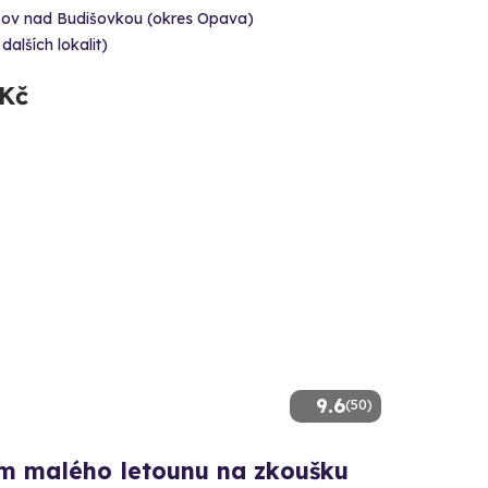
šov nad Budišovkou (okres Opava)
 dalších lokalit)
 Kč
9.6
(50)
em malého letounu na zkoušku