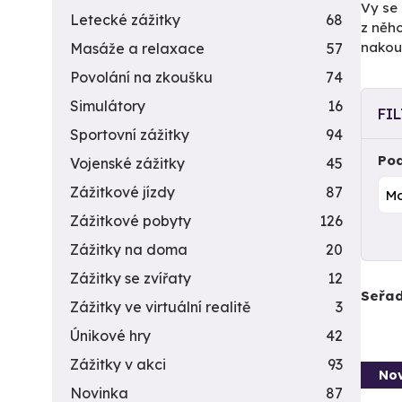
Vy se
Letecké zážitky
68
z něh
nakoup
Masáže a relaxace
57
Povolání na zkoušku
74
Simulátory
16
FI
Sportovní zážitky
94
Pod
Vojenské zážitky
45
Zážitkové jízdy
87
Zážitkové pobyty
126
Zážitky na doma
20
Zážitky se zvířaty
12
Seřad
Zážitky ve virtuální realitě
3
Únikové hry
42
Zážitky v akci
93
Nov
Novinka
87