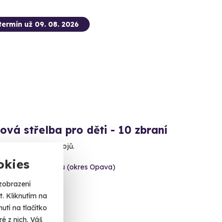
termín už 09. 08. 2026
ová střelba pro děti - 10 zbraní
 se na nálož 80 nábojů.
okies
šov nad Budišovkou (okres Opava)
 dalších lokalit)
zobrazení
. Kliknutím na
 Kč
tí na tlačítko
é z nich. Váš