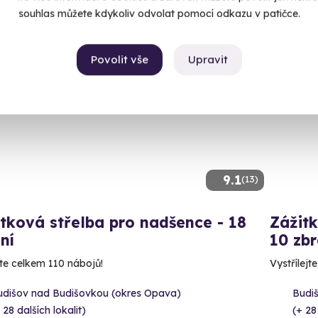
souhlas můžete kdykoliv odvolat pomocí odkazu v patičce.
Povolit vše
Upravit
ný termín už 10. 08. 2026
Volný 
9.1
(13)
tková střelba pro nadšence - 18
Zážitk
ní
10 zbr
íte celkem 110 nábojů!
Vystřílejt
udišov nad Budišovkou (okres Opava)
Budi
 28 dalších lokalit)
(+ 28