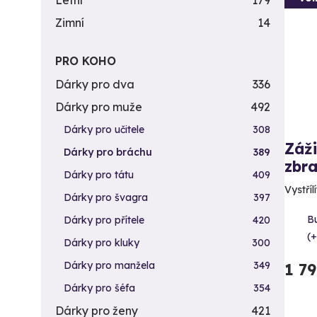
Letní
179
Zimní
14
PRO KOHO
Dárky pro dva
336
Dárky pro muže
492
Dárky pro učitele
308
Záži
Dárky pro bráchu
389
zbra
Dárky pro tátu
409
Vystříl
Dárky pro švagra
397
B
Dárky pro přítele
420
(+
Dárky pro kluky
300
Dárky pro manžela
349
1 7
Dárky pro šéfa
354
Dárky pro ženy
421