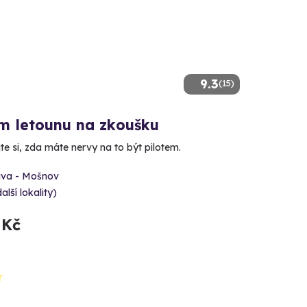
9.3
(15)
em letounu na zkoušku
e si, zda máte nervy na to být pilotem.
ava - Mošnov
alší lokality)
 Kč