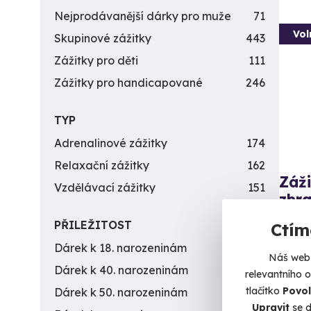
Nejprodávanější dárky pro muže
71
Vol
Skupinové zážitky
443
Zážitky pro děti
111
Zážitky pro handicapované
246
TYP
Adrenalinové zážitky
174
Relaxační zážitky
162
Záži
Vzdělávací zážitky
151
zbra
Nálož 
PŘILEŽITOST
Ctím
Dárek k 18. narozeninám
256
B
Náš web 
(+
Dárek k 40. narozeninám
453
relevantního 
tlačítko
Povol
Dárek k 50. narozeninám
378
4 9
Upravit
se d