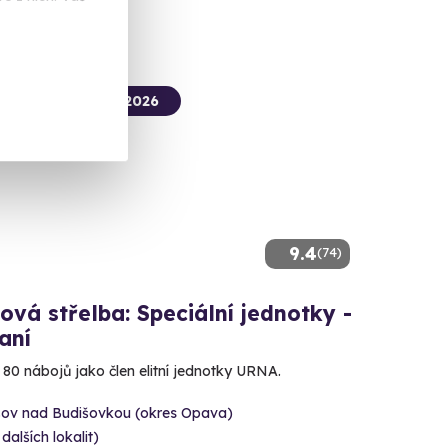
termín už 09. 08. 2026
9.4
(74)
ová střelba: Speciální jednotky -
aní
e 80 nábojů jako člen elitní jednotky URNA.
šov nad Budišovkou (okres Opava)
 dalších lokalit)