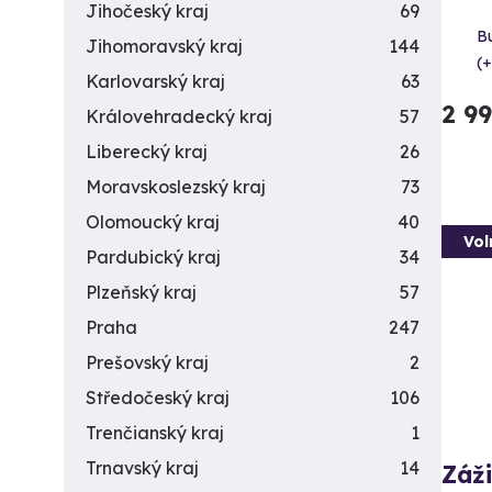
Jihočeský kraj
69
B
Jihomoravský kraj
144
(+
Karlovarský kraj
63
2 9
Královehradecký kraj
57
Liberecký kraj
26
Moravskoslezský kraj
73
Olomoucký kraj
40
Vol
Pardubický kraj
34
Plzeňský kraj
57
Praha
247
Prešovský kraj
2
Středočeský kraj
106
Trenčianský kraj
1
Trnavský kraj
14
Záži