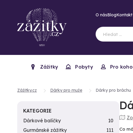
O nás
Blog
Kontakt
Zážitky
Pobyty
Pro koho
Zážitky.cz
Dárky pro muže
Dárky pro bráchu
Dá
KATEGORIE
Zo
Dárkové balíčky
10
Co má
Gurmánské zážitky
111