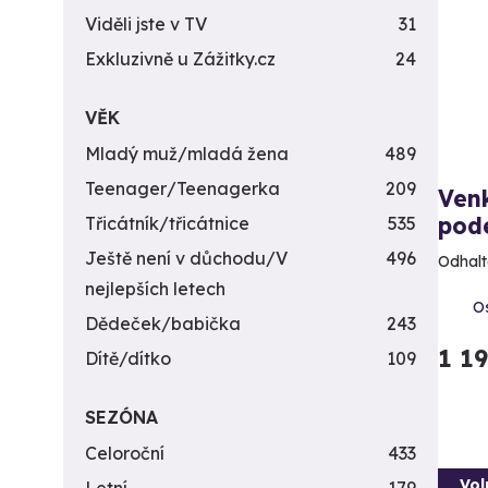
Viděli jste v TV
31
Exkluzivně u Zážitky.cz
24
VĚK
Mladý muž/mladá žena
489
Teenager/Teenagerka
209
Ven
pod
Třicátník/třicátnice
535
Ještě není v důchodu/V
496
Odhalt
nejlepších letech
Os
Dědeček/babička
243
1 1
Dítě/dítko
109
SEZÓNA
Celoroční
433
Vol