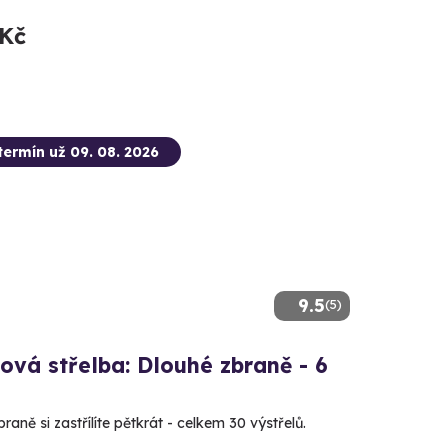
 Kč
termín už 09. 08. 2026
9.5
(5)
ová střelba: Dlouhé zbraně - 6
raně si zastřílíte pětkrát - celkem 30 výstřelů.