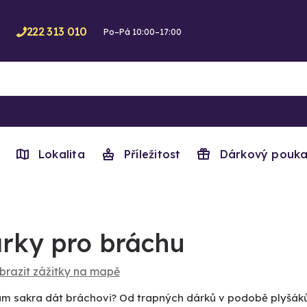
222 313 010
Po–Pá 10:00–17:00
Lokalita
Příležitost
Dárkový pouka
rky pro bráchu
brazit zážitky na mapě
m sakra dát bráchovi? Od trapných dárků v podobě plyšáků a 