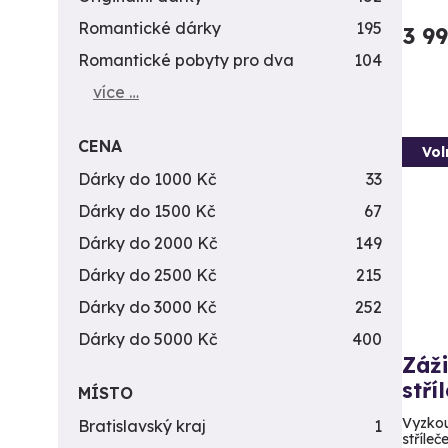
Romantické dárky
195
3 9
Romantické pobyty pro dva
104
více …
CENA
Vol
Dárky do 1000 Kč
33
Dárky do 1500 Kč
67
Dárky do 2000 Kč
149
Dárky do 2500 Kč
215
Dárky do 3000 Kč
252
Dárky do 5000 Kč
400
Záži
stří
MÍSTO
Vyzkou
Bratislavský kraj
1
stříleč