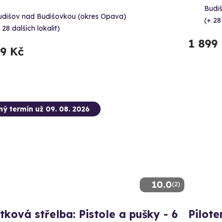
Budi
udišov nad Budišovkou (okres Opava)
(+ 28
 28 dalších lokalit)
1 899
99 Kč
ný termín už 09. 08. 2026
10.0
(2)
tková střelba: Pistole a pušky - 6
Pilot