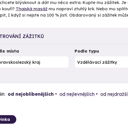
 chcete blýsknout a dát mu něco extra. Kupte mu zážitek. Je
o kouří?
Thajská masáž
mu napraví ztuhlý krk. Nebo mu splňt
it, I když si nejste na 100 % jistí. Obdarovaný si zážitek mů
LTROVÁNÍ ZÁŽITKŮ
le místa
Podle typu
od nejoblíbenějších
od nejlevnějších
od nejdražš
it:
inka