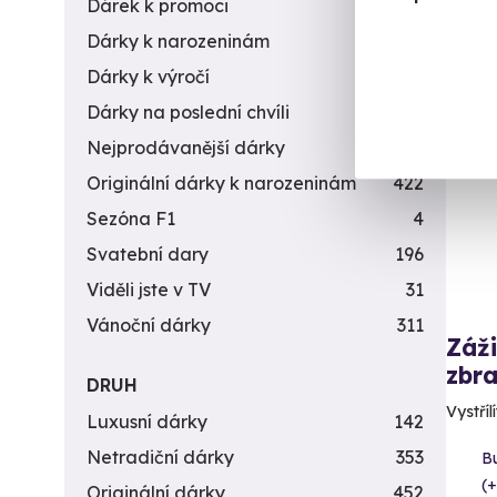
Dárek k promoci
245
Dárky k narozeninám
551
Dárky k výročí
294
Dárky na poslední chvíli
450
Vol
Nejprodávanější dárky
56
Originální dárky k narozeninám
422
Sezóna F1
4
Svatební dary
196
Viděli jste v TV
31
Vánoční dárky
311
Záži
zbra
DRUH
Vystříl
Luxusní dárky
142
Netradiční dárky
353
B
(+
Originální dárky
452