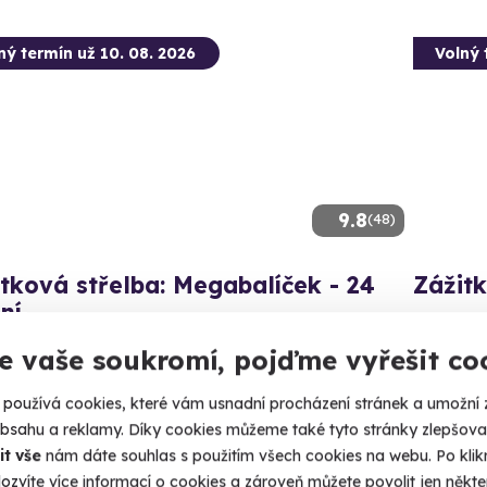
ný termín už 10. 08. 2026
Volný 
9.8
(48)
tková střelba: Megabalíček - 24
Zážitk
ní
Připravte
130 nábojů z 24 různých zbraní!
e vaše soukromí, pojďme vyřešit co
Budi
(+ 28
udišov nad Budišovkou (okres Opava)
používá cookies, které vám usnadní procházení stránek a umožní 
 28 dalších lokalit)
obsahu a reklamy. Díky cookies můžeme také tyto stránky zlepšovat
1 999
it vše
nám dáte souhlas s použitím všech cookies na webu. Po kliknu
99 Kč
ozvíte více informací o cookies a zároveň můžete povolit jen někter