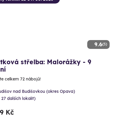
9.6
(5)
tková střelba: Malorážky - 9
ní
íte celkem 72 nábojů!
udišov nad Budišovkou (okres Opava)
 27 dalších lokalit)
99 Kč