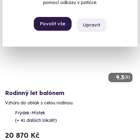
pomocí odkazu v patičce.
Povolit vše
Upravit
Volný termín už 10. 08. 2026
9.3
(8)
Rodinný let balónem
Vzhůru do oblak s celou rodinou.
Frýdek-Místek
(+ 41 dalších lokalit)
20 870 Kč