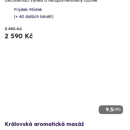
Dechberoucí výhled a nezapomenutelný zážitek
Frýdek-Místek
(+ 40 dalších lokalit)
3 490 Kč
2 590 Kč
9.5
(45)
Královská aromatická masáž