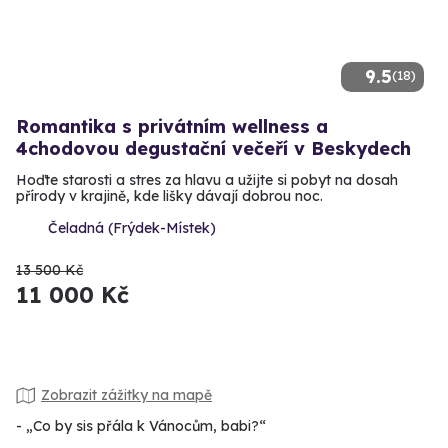
9.5
(18)
Romantika s privátním wellness a
4chodovou degustační večeří v Beskydech
Hoďte starosti a stres za hlavu a užijte si pobyt na dosah
přírody v krajině, kde lišky dávají dobrou noc.
Čeladná (Frýdek-Místek)
13 500 Kč
11 000 Kč
Zobrazit zážitky na mapě
- „Co by sis přála k Vánocům, babi?“