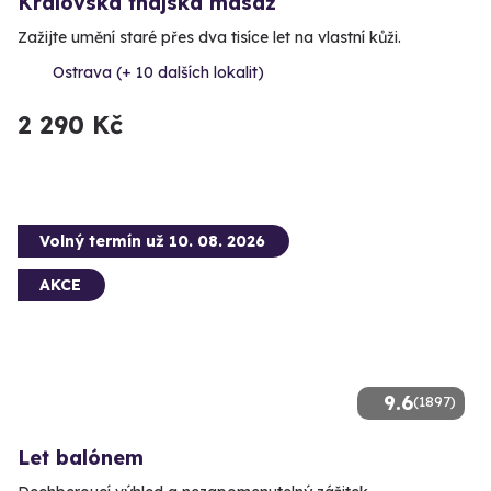
Královská thajská masáž
Zažijte umění staré přes dva tisíce let na vlastní kůži.
Ostrava (+ 10 dalších lokalit)
2 290 Kč
Volný termín už 10. 08. 2026
AKCE
9.6
(1897)
Let balónem