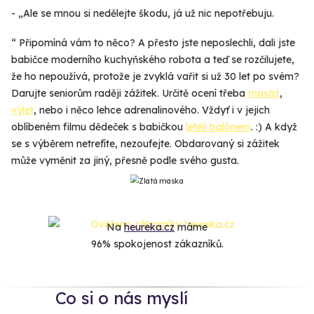
- „Ale se mnou si nedělejte škodu, já už nic nepotřebuju.
“ Připomíná vám to něco? A přesto jste neposlechli, dali jste
babičce moderního kuchyňského robota a teď se rozčilujete,
že ho nepoužívá, protože je zvyklá vařit si už 30 let po svém?
Darujte seniorům raději zážitek. Určitě ocení třeba
masáž
,
výlet
, nebo i něco lehce adrenalinového. Vždyť i v jejich
oblíbeném filmu dědeček s babičkou
letěli balónem
. :) A když
se s výběrem netrefíte, nezoufejte. Obdarovaný si zážitek
může vyměnit za jiný, přesně podle svého gusta.
Na
heureka.cz
máme
96% spokojenost zákazníků.
Co si o nás myslí