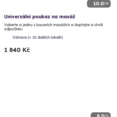
10.0
(4)
Univerzální poukaz na masáž
Vyberte si jednu z luxusních masážích a dopřejte si chvíli
odpočínku
Ostrava (+ 10 dalších lokalit)
1 840 Kč
8.0
(1)