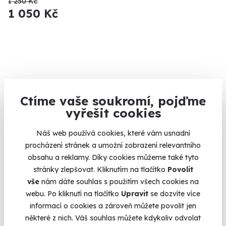
1 250 Kč
1 050 Kč
Ctíme vaše soukromí, pojďme
vyřešit cookies
Náš web používá cookies, které vám usnadní
9.5
(13)
procházení stránek a umožní zobrazení relevantního
obsahu a reklamy. Díky cookies můžeme také tyto
Masáž medem
stránky zlepšovat. Kliknutím na tlačítko
Povolit
vše
nám dáte souhlas s použitím všech cookies na
Zažijte výjimečné účinky medu na vlastní kůži.
webu. Po kliknutí na tlačítko
Upravit
se dozvíte více
Ostrava (+ 10 dalších lokalit)
informací o cookies a zároveň můžete povolit jen
některé z nich. Váš souhlas můžete kdykoliv odvolat
1 900 Kč