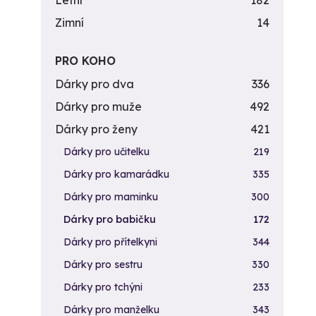
Letní
182
Zimní
14
PRO KOHO
Dárky pro dva
336
Dárky pro muže
492
Dárky pro ženy
421
Dárky pro učitelku
219
Dárky pro kamarádku
335
Dárky pro maminku
300
Dárky pro babičku
172
Dárky pro přítelkyni
344
Dárky pro sestru
330
Dárky pro tchýni
233
Dárky pro manželku
343