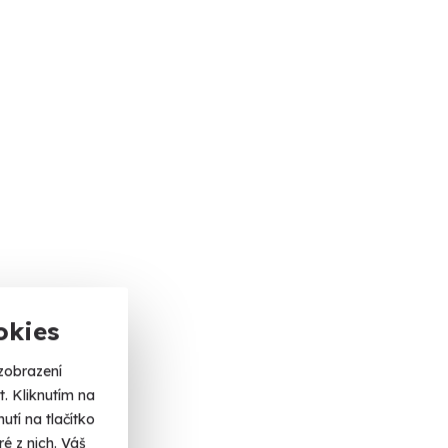
okies
zobrazení
. Kliknutím na
tí na tlačítko
é z nich. Váš