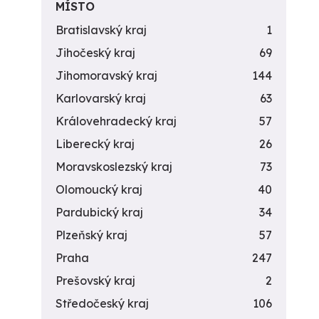
MÍSTO
Bratislavský kraj
1
Jihočeský kraj
69
Jihomoravský kraj
144
Karlovarský kraj
63
Královehradecký kraj
57
Liberecký kraj
26
Moravskoslezský kraj
73
Olomoucký kraj
40
Pardubický kraj
34
Plzeňský kraj
57
Praha
247
Prešovský kraj
2
Středočeský kraj
106