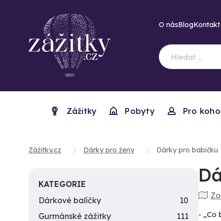
O nás
Blog
Kontakt
Zážitky
Pobyty
Pro koho
Zážitky.cz
Dárky pro ženy
Dárky pro babičku
Dá
KATEGORIE
Zo
Dárkové balíčky
10
- „Co 
Gurmánské zážitky
111