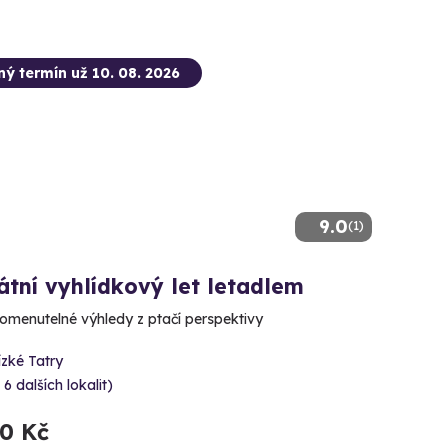
ný termín už 10. 08. 2026
9.0
(1)
átní vyhlídkový let letadlem
menutelné výhledy z ptačí perspektivy
zké Tatry
 6 dalších lokalit)
70 Kč