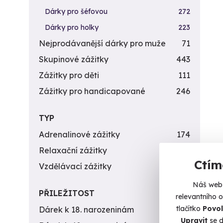
Dárky pro šéfovou
272
Dárky pro holky
223
Nejprodávanější dárky pro muže
71
Skupinové zážitky
443
Zážitky pro děti
111
Zážitky pro handicapované
246
TYP
Adrenalinové zážitky
174
Relaxační zážitky
162
Ctím
Vzdělávací zážitky
151
Náš web 
PŘILEŽITOST
relevantního 
tlačítko
Povol
Dárek k 18. narozeninám
256
Upravit
se d