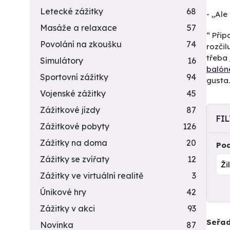
Letecké zážitky
68
- „Ale
Masáže a relaxace
57
“ Přip
Povolání na zkoušku
74
rozčil
třeba
Simulátory
16
baló
Sportovní zážitky
94
gusta.
Vojenské zážitky
45
Zážitkové jízdy
87
FI
Zážitkové pobyty
126
Zážitky na doma
20
Pod
Zážitky se zvířaty
12
Zážitky ve virtuální realitě
3
Únikové hry
42
Zážitky v akci
93
Seřad
Novinka
87