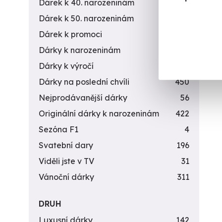
Dárek k 40. narozeninám
453
Dárek k 50. narozeninám
378
Dárek k promoci
245
Dárky k narozeninám
551
Dárky k výročí
294
Dárky na poslední chvíli
450
Nejprodávanější dárky
56
Originální dárky k narozeninám
422
Sezóna F1
4
Svatební dary
196
Viděli jste v TV
31
Vánoční dárky
311
DRUH
Luxusní dárky
142