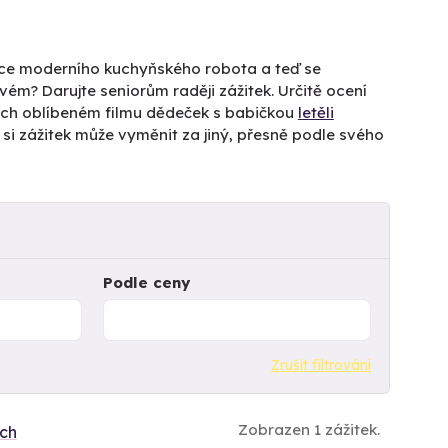
bičce moderního kuchyňského robota a teď se
 svém? Darujte seniorům raději zážitek. Určitě ocení
ejich oblíbeném filmu dědeček s babičkou
letěli
 si zážitek může vyměnit za jiný, přesně podle svého
Podle ceny
Zrušit filtrování
Zobrazen 1 zážitek.
ích