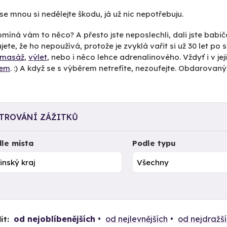
 se mnou si nedělejte škodu, já už nic nepotřebuju.
omíná vám to něco? A přesto jste neposlechli, dali jste ba
ujete, že ho nepoužívá, protože je zvyklá vařit si už 30 let po
masáž
,
výlet
, nebo i něco lehce adrenalinového. Vždyť i v j
nem
. :) A když se s výběrem netrefíte, nezoufejte. Obdarovaný
LTROVÁNÍ ZÁŽITKŮ
le místa
Podle typu
od nejoblíbenějších
od nejlevnějších
od nejdražš
it: