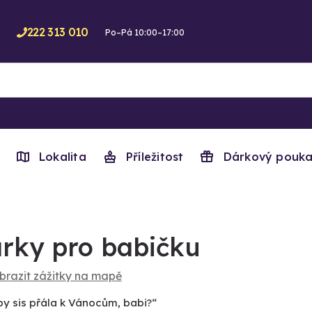
222 313 010
Po–Pá 10:00–17:00
Lokalita
Příležitost
Dárkový pouka
rky pro babičku
brazit zážitky na mapě
by sis přála k Vánocům, babi?“