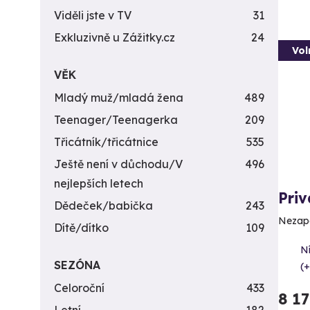
Viděli jste v TV
31
Exkluzivně u Zážitky.cz
24
Vol
VĚK
Mladý muž/mladá žena
489
Teenager/Teenagerka
209
Třicátník/třicátnice
535
Ještě není v důchodu/V
496
nejlepších letech
Priv
Dědeček/babička
243
Nezapo
Dítě/dítko
109
Ní
SEZÓNA
(+
Celoroční
433
8 1