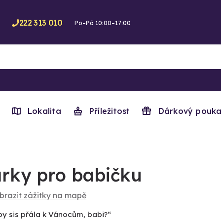
222 313 010
Po–Pá 10:00–17:00
Lokalita
Příležitost
Dárkový pouka
rky pro babičku
brazit zážitky na mapě
by sis přála k Vánocům, babi?“