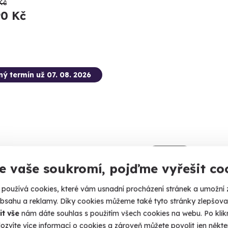
Kč
90 Kč
ný termín už 07. 08. 2026
9.3
(8)
e vaše soukromí, pojďme vyřešit co
inný let balónem
používá cookies, které vám usnadní procházení stránek a umožní 
 do oblak s celou rodinou.
obsahu a reklamy. Díky cookies můžeme také tyto stránky zlepšovat
it vše
nám dáte souhlas s použitím všech cookies na webu. Po kliknu
rudim (+ 41 dalších lokalit)
ozvíte více informací o cookies a zároveň můžete povolit jen někter