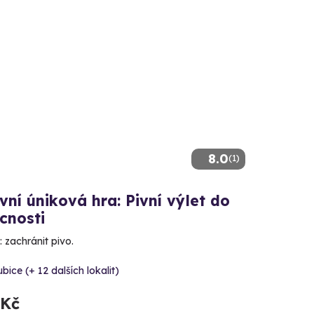
8.0
(1)
ní úniková hra: Pivní výlet do
cnosti
 zachránit pivo.
bice (+ 12 dalších lokalit)
 Kč