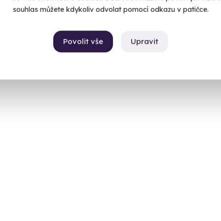
souhlas můžete kdykoliv odvolat pomocí odkazu v patičce.
870 Kč
Povolit vše
Upravit