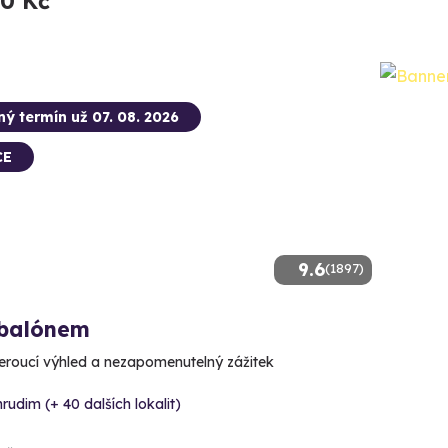
90 Kč
ný termín už 07. 08. 2026
CE
9.6
(1897)
 balónem
roucí výhled a nezapomenutelný zážitek
rudim (+ 40 dalších lokalit)