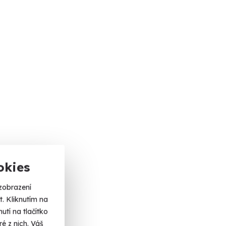
okies
zobrazení
. Kliknutím na
tí na tlačítko
é z nich. Váš