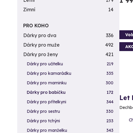
1 9
Letní
179
Zimní
14
PRO KOHO
Vol
Dárky pro dva
336
Dárky pro muže
492
AK
Dárky pro ženy
421
Dárky pro učitelku
219
Dárky pro kamarádku
335
Dárky pro maminku
300
Dárky pro babičku
172
Let
Dárky pro přítelkyni
344
Dechbe
Dárky pro sestru
330
Ch
Dárky pro tchýni
233
Dárky pro manželku
343