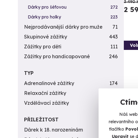
3 490 
Dárky pro šéfovou
272
2 5
Dárky pro holky
223
Nejprodávanější dárky pro muže
71
Skupinové zážitky
443
Vol
Zážitky pro děti
111
Zážitky pro handicapované
246
TYP
Adrenalinové zážitky
174
Relaxační zážitky
162
Ctím
Vzdělávací zážitky
151
Rod
Náš web 
PŘILEŽITOST
Vzhůru
relevantního 
tlačítko
Povol
Dárek k 18. narozeninám
256
Ch
Upravit
se d