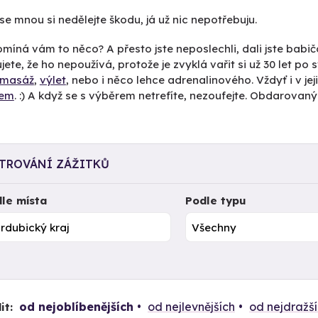
 se mnou si nedělejte škodu, já už nic nepotřebuju.
omíná vám to něco? A přesto jste neposlechli, dali jste ba
ujete, že ho nepoužívá, protože je zvyklá vařit si už 30 let po
masáž
,
výlet
, nebo i něco lehce adrenalinového. Vždyť i v j
nem
. :) A když se s výběrem netrefíte, nezoufejte. Obdarovaný
LTROVÁNÍ ZÁŽITKŮ
le místa
Podle typu
od nejoblíbenějších
od nejlevnějších
od nejdražš
it: