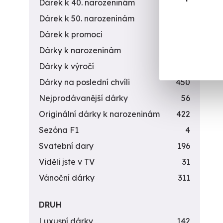
Dárek k 40. narozeninám
453
20 
Dárek k 50. narozeninám
378
Dárek k promoci
245
Dárky k narozeninám
551
Dárky k výročí
294
Dárky na poslední chvíli
450
Nejprodávanější dárky
56
Originální dárky k narozeninám
422
Sezóna F1
4
Svatební dary
196
Viděli jste v TV
31
Vánoční dárky
311
DRUH
Luxusní dárky
142