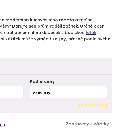
bičce moderního kuchyňského robota a teď se
 svém? Darujte seniorům raději zážitek. Určitě ocení
ejich oblíbeném filmu dědeček s babičkou
letěli
 si zážitek může vyměnit za jiný, přesně podle svého
Podle ceny
Zrušit filtrování
Zobrazeny 4 zážitky.
ích