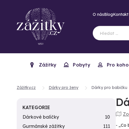
O nás
Blog
Kontakt
Zážitky
Pobyty
Pro koho
Zážitky.cz
Dárky pro ženy
Dárky pro babičku
Dá
KATEGORIE
Zo
Dárkové balíčky
10
- „Co 
Gurmánské zážitky
111