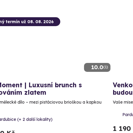
ný termín už 08. 08. 2026
10.0
(1)
oment | Luxusní brunch s
Venkov
ováním zlatem
budou
mělecké dílo – mezi pistáciovou brioškou a kapkou
Vaše mise:
Pardu
rdubice (+ 2 další lokality)
1 190