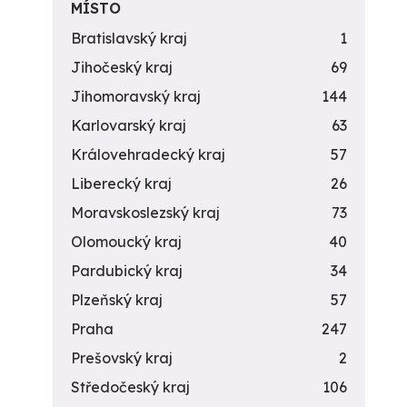
MÍSTO
Bratislavský kraj
1
Jihočeský kraj
69
Jihomoravský kraj
144
Karlovarský kraj
63
Královehradecký kraj
57
Liberecký kraj
26
Moravskoslezský kraj
73
Olomoucký kraj
40
Pardubický kraj
34
Plzeňský kraj
57
Praha
247
Prešovský kraj
2
Středočeský kraj
106