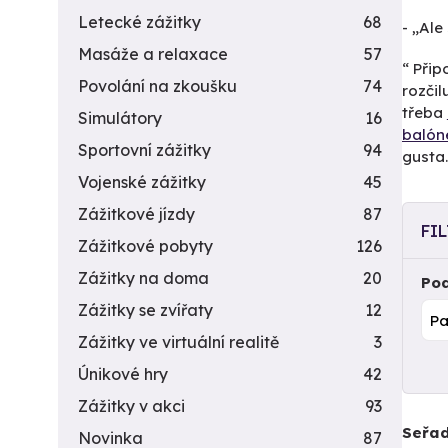
Letecké zážitky
68
- „Ale
Masáže a relaxace
57
“ Přip
Povolání na zkoušku
74
rozčil
třeba
Simulátory
16
baló
Sportovní zážitky
94
gusta.
Vojenské zážitky
45
Zážitkové jízdy
87
FI
Zážitkové pobyty
126
Zážitky na doma
20
Pod
Zážitky se zvířaty
12
Zážitky ve virtuální realitě
3
Únikové hry
42
Zážitky v akci
93
Seřad
Novinka
87