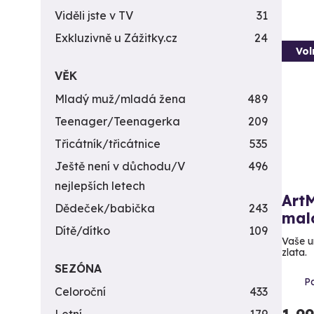
Viděli jste v TV
31
Exkluzivně u Zážitky.cz
24
Vol
VĚK
Mladý muž/mladá žena
489
Teenager/Teenagerka
209
Třicátník/třicátnice
535
Ještě není v důchodu/V
496
nejlepších letech
ArtM
Dědeček/babička
243
mal
Dítě/dítko
109
Vaše u
zlata.
SEZÓNA
Pa
Celoroční
433