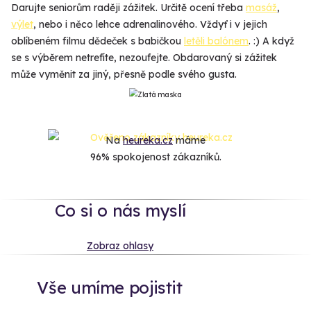
Darujte seniorům raději zážitek. Určitě ocení třeba
masáž
,
výlet
, nebo i něco lehce adrenalinového. Vždyť i v jejich
oblíbeném filmu dědeček s babičkou
letěli balónem
. :) A když
se s výběrem netrefíte, nezoufejte. Obdarovaný si zážitek
může vyměnit za jiný, přesně podle svého gusta.
Na
heureka.cz
máme
96% spokojenost zákazníků.
Co si o nás myslí
Zobraz ohlasy
Vše umíme pojistit