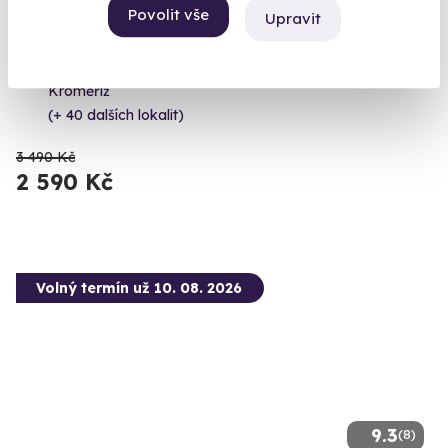
Povolit vše
Upravit
Let balónem
Dechberoucí výhled a nezapomenutelný zážitek
Kroměříž
(+ 40 dalších lokalit)
3 490 Kč
2 590 Kč
Volný termín už 10. 08. 2026
9.3
(8)