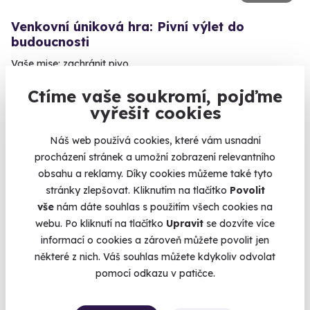
Venkovní úniková hra: Pivní výlet do
budoucnosti
Vaše mise: zachránit pivo.
Zlín (+ 12 dalších lokalit)
Ctíme vaše soukromí, pojďme
vyřešit cookies
1 190 Kč
Náš web používá cookies, které vám usnadní
procházení stránek a umožní zobrazení relevantního
obsahu a reklamy. Díky cookies můžeme také tyto
stránky zlepšovat. Kliknutím na tlačítko
Povolit
Volný termín už 10. 08. 2026
vše
nám dáte souhlas s použitím všech cookies na
AKCE
webu. Po kliknutí na tlačítko
Upravit
se dozvíte více
informací o cookies a zároveň můžete povolit jen
některé z nich. Váš souhlas můžete kdykoliv odvolat
pomocí odkazu v patičce.
9.6
(1897)