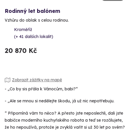
Rodinný let balónem
Vzhůru do oblak s celou rodinou.
Kroměříž
(+ 41 dalších lokalit)
20 870 Kč
Zobrazit zážitky na mapě
- „Co by sis přála k Vánocům, babi?“
- „Ale se mnou si nedělejte škodu, já už nic nepotřebuju.
“ Připomíná vám to něco? A přesto jste neposlechli, dali jste
babičce moderního kuchyňského robota a teď se rozčilujete,
že ho nepoužívá, protože je zvyklá vařit si už 30 let po svém?