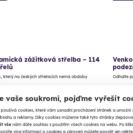
amická zážitková střelba – 114
Venko
řelů
podez
k, který na českých střelnicích nemá obdoby
Odhalte p
čice (okres Jindřichův Hradec)
Česk
indřichův Hradec)
(+ 6 
e vaše soukromí, pojďme vyřešit co
1 190
používá cookies, které vám usnadní procházení stránek a umožní 
Kč
90 Kč
obsahu a reklamy. Díky cookies můžeme také tyto stránky zlepšovat
it vše
nám dáte souhlas s použitím všech cookies na webu. Po kliknu
ozvíte více informací o cookies a zároveň můžete povolit jen někter