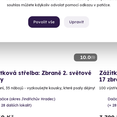
souhlas můžete kdykoliv odvolat pomocí odkazu v patičce.
ný termín už 12. 08. 2026
Volný 
Povolit vše
Upravit
10.0
(1)
tková střelba: Zbraně 2. světové
Zážitk
ky
17 zbr
aní, 35 nábojů - vyzkoušejte kousky, které psaly dějiny!
100 výstře
čice (okres Jindřichův Hradec)
Dačic
 28 dalších lokalit)
(+ 28