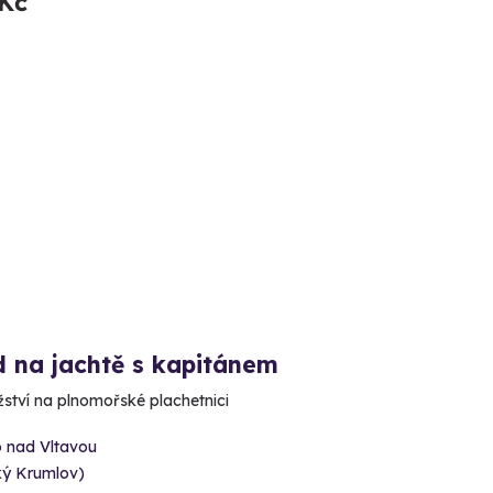
 Kč
d na jachtě s kapitánem
ství na plnomořské plachetnici
o nad Vltavou
ký Krumlov)