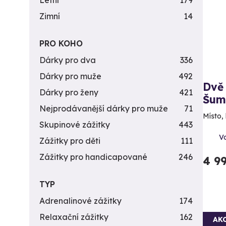
Letní
179
Zimní
14
PRO KOHO
Dárky pro dva
336
Dárky pro muže
492
Dvě 
Dárky pro ženy
421
Šum
Nejprodávanější dárky pro muže
71
Místo,
Skupinové zážitky
443
V
Zážitky pro děti
111
Zážitky pro handicapované
246
4 9
TYP
Adrenalinové zážitky
174
Relaxační zážitky
162
AK