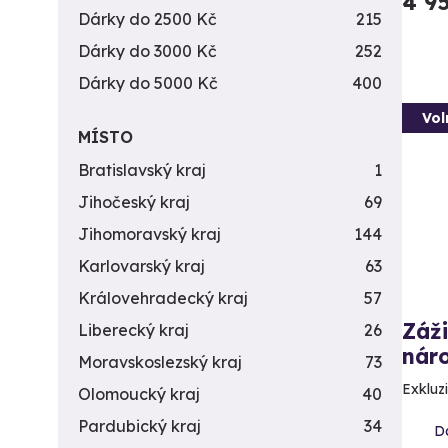
4 9
Dárky do 2500 Kč
215
Dárky do 3000 Kč
252
Dárky do 5000 Kč
400
Vol
MÍSTO
Bratislavský kraj
1
Jihočeský kraj
69
Jihomoravský kraj
144
Karlovarský kraj
63
Královehradecký kraj
57
Záži
Liberecký kraj
26
náro
Moravskoslezský kraj
73
Exkluzi
Olomoucký kraj
40
Pardubický kraj
34
Da