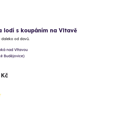
a lodí s koupáním na Vltavě
 daleko od davů.
oká nad Vltavou
ké Budějovice)
 Kč