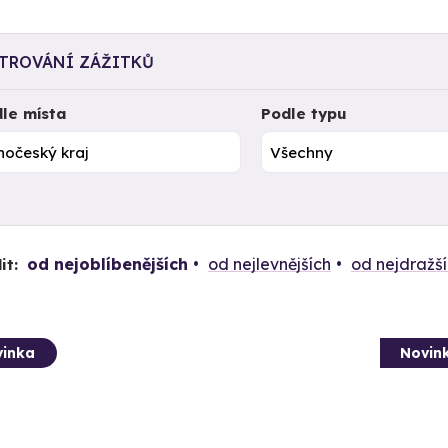
LTROVÁNÍ ZÁŽITKŮ
le místa
Podle typu
od nejoblíbenějších
od nejlevnějších
od nejdražš
it:
inka
Novin