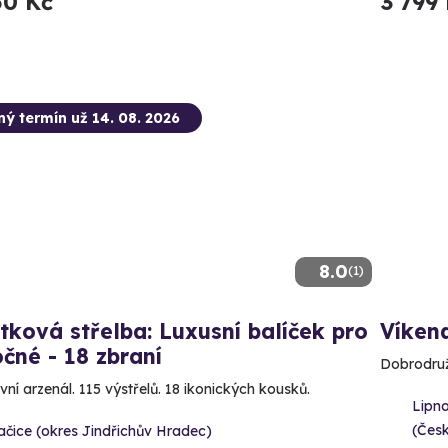
50 Kč
3 799
ný termín už 14. 08. 2026
8.0
(1)
tková střelba: Luxusní balíček pro
Víken
čné - 18 zbraní
Dobrodruž
vní arzenál. 115 výstřelů. 18 ikonických kousků.
Lipn
(Čes
čice (okres Jindřichův Hradec)