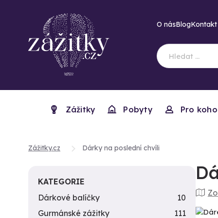
O nás
Blog
Kontakt
Zážitky
Pobyty
Pro koho
Zážitky.cz
Dárky na poslední chvíli
Dá
KATEGORIE
Zo
Dárkové balíčky
10
Gurmánské zážitky
111