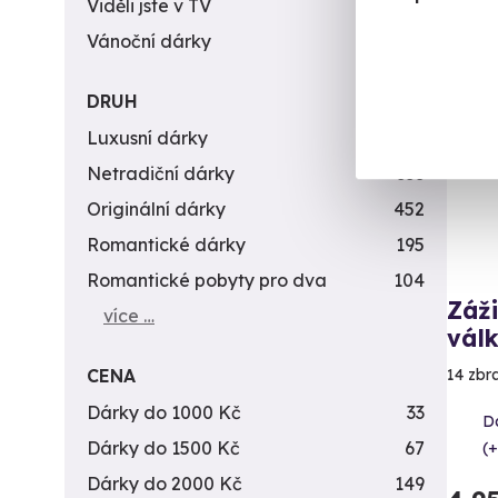
Viděli jste v TV
31
Vánoční dárky
311
Vol
DRUH
Luxusní dárky
142
Netradiční dárky
353
Originální dárky
452
Romantické dárky
195
Romantické pobyty pro dva
104
Záži
více …
vál
CENA
14 zbr
Dárky do 1000 Kč
33
Da
Dárky do 1500 Kč
67
(+
Dárky do 2000 Kč
149