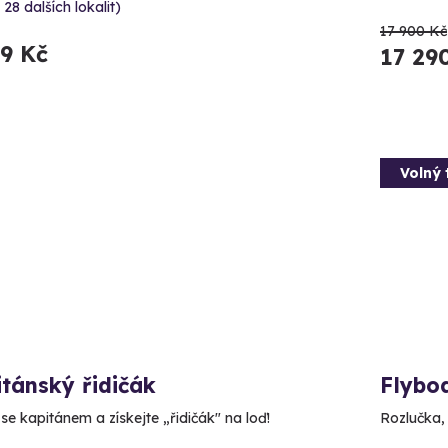
 28 dalších lokalit)
17 900 Kč
99 Kč
17 29
Volný 
tánský řidičák
Flybo
se kapitánem a získejte „řidičák" na loď!
Rozlučka,