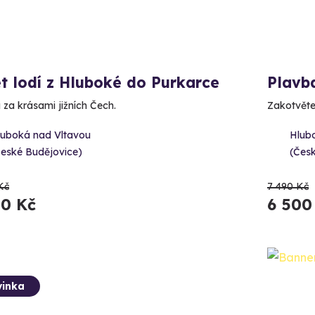
t lodí z Hluboké do Purkarce
Plavb
 za krásami jižních Čech.
Zakotvěte
luboká nad Vltavou
Hlub
České Budějovice)
(Čes
Kč
7 490 Kč
00 Kč
6 500
inka