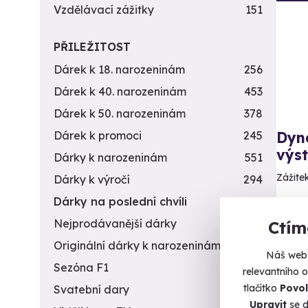
Vzdělávací zážitky
151
PŘILEŽITOST
Dárek k 18. narozeninám
256
Dárek k 40. narozeninám
453
Dárek k 50. narozeninám
378
Dyn
Dárek k promoci
245
výst
Dárky k narozeninám
551
Zážite
Dárky k výročí
294
Dárky na poslední chvíli
450
Da
(J
Nejprodávanější dárky
56
Ctím
Originální dárky k narozeninám
422
Náš web 
6 490 
Sezóna F1
4
4 9
relevantního 
tlačítko
Povol
Svatební dary
196
Upravit
se d