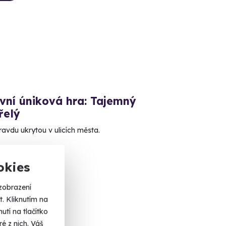
vní úniková hra: Tajemný
řelý
ravdu ukrytou v ulicích města.
é Budějovice
dalších lokalit)
okies
 Kč
zobrazení
. Kliknutím na
tí na tlačítko
é z nich. Váš