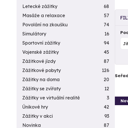
Letecké zážitky
68
Masáže a relaxace
57
FI
Povolání na zkoušku
74
Pod
Simulátory
16
Sportovní zážitky
94
Vojenské zážitky
45
Zážitkové jízdy
87
Zážitkové pobyty
126
Seřad
Zážitky na doma
20
Zážitky se zvířaty
12
Zážitky ve virtuální realitě
3
Nov
Únikové hry
42
Zážitky v akci
93
Novinka
87