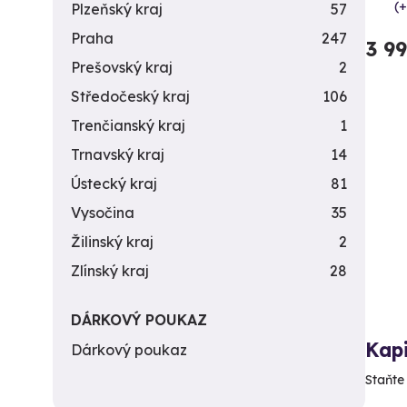
(+
Plzeňský kraj
57
Praha
247
3 9
Prešovský kraj
2
Středočeský kraj
106
Trenčianský kraj
1
Trnavský kraj
14
Ústecký kraj
81
Vysočina
35
Žilinský kraj
2
Zlínský kraj
28
DÁRKOVÝ POUKAZ
Kapi
Dárkový poukaz
Staňte 