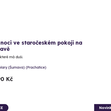
noci ve staročeském pokoji na
avě
 které má duši.
olary (Šumava) (Prachatice)
90 Kč
CE
Novin