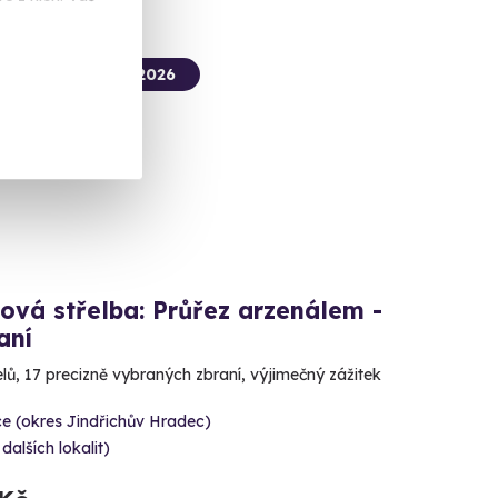
termín už 14. 08. 2026
ová střelba: Průřez arzenálem -
aní
lů, 17 precizně vybraných zbraní, výjimečný zážitek
e (okres Jindřichův Hradec)
 dalších lokalit)