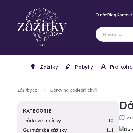
O nás
Blog
Kontakt
Zážitky
Pobyty
Pro koho
Zážitky.cz
Dárky na poslední chvíli
Dá
KATEGORIE
Zo
Dárkové balíčky
10
Gurmánské zážitky
111