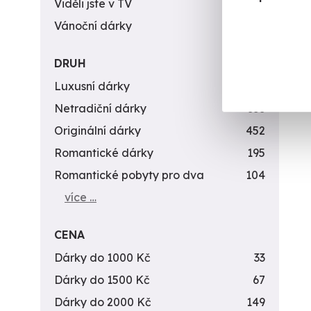
Viděli jste v TV
31
Vánoční dárky
311
DRUH
Luxusní dárky
142
Netradiční dárky
353
Originální dárky
452
Romantické dárky
195
Romantické pobyty pro dva
104
více …
CENA
Dárky do 1000 Kč
33
Dárky do 1500 Kč
67
Dárky do 2000 Kč
149