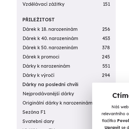
Vzdělávací zážitky
151
PŘILEŽITOST
Dárek k 18. narozeninám
256
Dárek k 40. narozeninám
453
Dárek k 50. narozeninám
378
Dárek k promoci
245
Dárky k narozeninám
551
Dárky k výročí
294
Dárky na poslední chvíli
450
Nejprodávanější dárky
56
Ctím
Originální dárky k narozeninám
422
Náš web 
Sezóna F1
4
relevantního 
tlačítko
Povol
Svatební dary
196
Upravit
se d