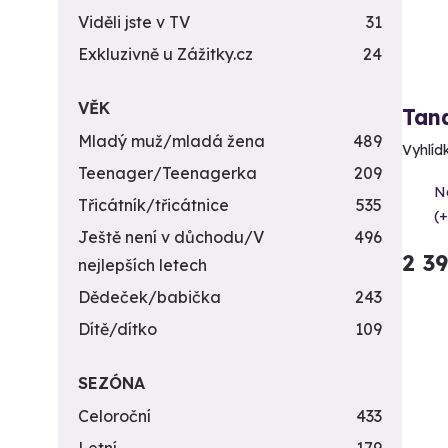
Viděli jste v TV
31
Exkluzivně u Zážitky.cz
24
VĚK
Tan
Mladý muž/mladá žena
489
Vyhlídk
Teenager/Teenagerka
209
N
Třicátník/třicátnice
535
(+
Ještě není v důchodu/V
496
2 3
nejlepších letech
Dědeček/babička
243
Dítě/dítko
109
SEZÓNA
Celoroční
433