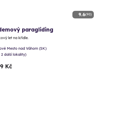
9.6
(90)
demový paragliding
ový let na křídle.
ové Mesto nad Váhom (SK)
 2 další lokality)
99 Kč