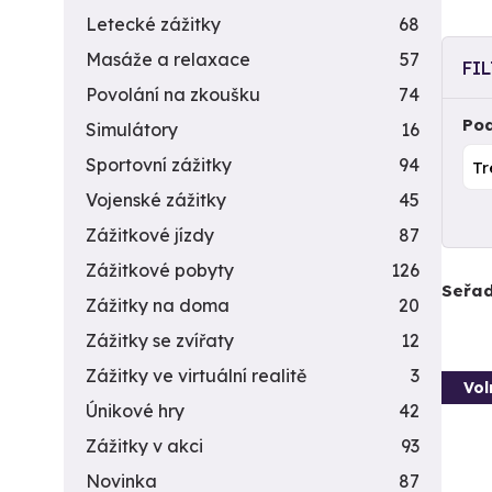
Letecké zážitky
68
Masáže a relaxace
57
FI
Povolání na zkoušku
74
Pod
Simulátory
16
Sportovní zážitky
94
Vojenské zážitky
45
Zážitkové jízdy
87
Zážitkové pobyty
126
Seřad
Zážitky na doma
20
Zážitky se zvířaty
12
Zážitky ve virtuální realitě
3
Vol
Únikové hry
42
Zážitky v akci
93
Novinka
87