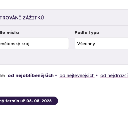
LTROVÁNÍ ZÁŽITKŮ
le místa
Podle typu
od nejoblíbenějších
od nejlevnějších
od nejdražš
it:
ný termín už 08. 08. 2026