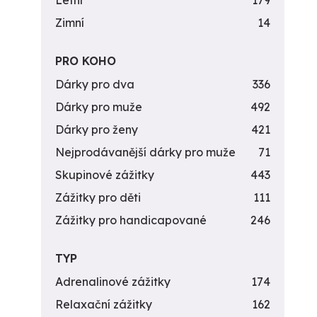
Letní
179
Zimní
14
PRO KOHO
Dárky pro dva
336
Dárky pro muže
492
Dárky pro ženy
421
Nejprodávanější dárky pro muže
71
Skupinové zážitky
443
Zážitky pro děti
111
Zážitky pro handicapované
246
TYP
Adrenalinové zážitky
174
Relaxační zážitky
162