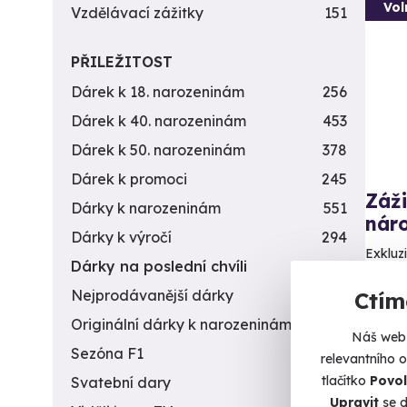
Vol
Vzdělávací zážitky
151
PŘILEŽITOST
Dárek k 18. narozeninám
256
Dárek k 40. narozeninám
453
Dárek k 50. narozeninám
378
Dárek k promoci
245
Záži
Dárky k narozeninám
551
náro
Dárky k výročí
294
Exkluzi
Dárky na poslední chvíli
450
By
Nejprodávanější dárky
56
Ctím
(+
Originální dárky k narozeninám
422
Náš web 
3 9
Sezóna F1
4
relevantního 
tlačítko
Povol
Svatební dary
196
Upravit
se d