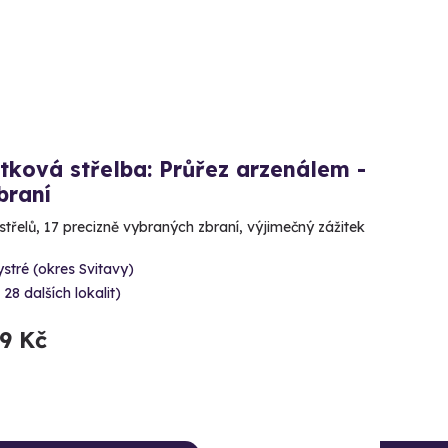
tková střelba: Průřez arzenálem -
braní
střelů, 17 precizně vybraných zbraní, výjimečný zážitek
stré (okres Svitavy)
 28 dalších lokalit)
99 Kč