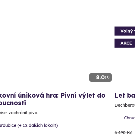
Volný 
AKCE
8.0
(1)
ovní úniková hra: Pivní výlet do
Let b
oucnosti
Dechberou
ise: zachránit pivo.
Chrud
rdubice (+ 12 dalších lokalit)
3 490 Kč