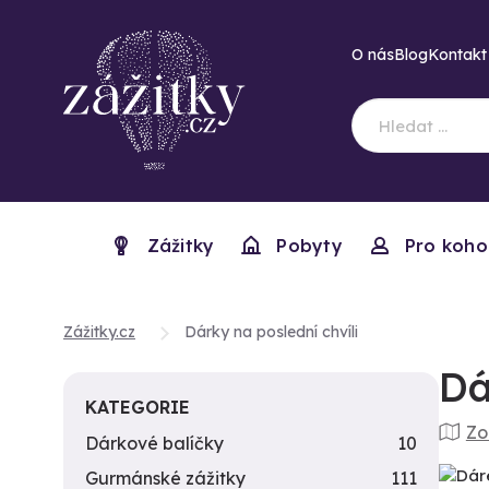
O nás
Blog
Kontakt
Zážitky
Pobyty
Pro koho
Zážitky.cz
Dárky na poslední chvíli
Dá
KATEGORIE
Zo
Dárkové balíčky
10
Gurmánské zážitky
111