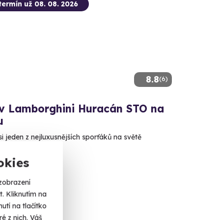
termín už 08. 08. 2026
8.8
(6)
 v Lamborghini Huracán STO na
u
si jeden z nejluxusnějších sporťáků na světě
ké Mýto
okies
alší lokality)
zobrazení
 Kč
. Kliknutím na
tí na tlačítko
é z nich. Váš