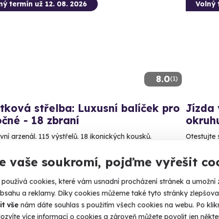
ný termín už 12. 08. 2026
Volný 
8.0
(1)
tková střelba: Luxusní balíček pro
Jízda
čné - 18 zbraní
okruh
vní arzenál. 115 výstřelů. 18 ikonických kousků.
Otestujte 
stré (okres Svitavy)
Vyso
e vaše soukromí, pojďme vyřešit co
 28 dalších lokalit)
(+ 3 d
používá cookies, které vám usnadní procházení stránek a umožní 
99 Kč
2 990
obsahu a reklamy. Díky cookies můžeme také tyto stránky zlepšovat
it vše
nám dáte souhlas s použitím všech cookies na webu. Po kliknu
ozvíte více informací o cookies a zároveň můžete povolit jen někter