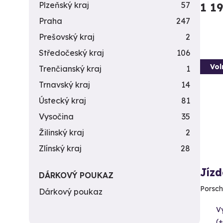
Plzeňský kraj
57
1 1
Praha
247
Prešovský kraj
2
Středočeský kraj
106
Vol
Trenčianský kraj
1
Trnavský kraj
14
Ústecký kraj
81
Vysočina
35
Žilinský kraj
2
Zlínský kraj
28
Jízd
DÁRKOVÝ POUKAZ
Porsch
Dárkový poukaz
V
(+