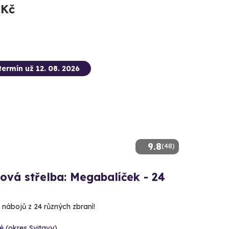
 Kč
termín už 12. 08. 2026
9.8
(48)
ová střelba: Megabalíček - 24
 nábojů z 24 různých zbraní!
é (okres Svitavy)