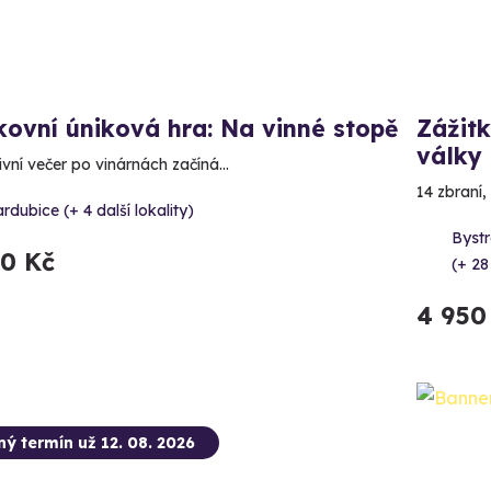
ovní úniková hra: Na vinné stopě
Zážitk
války
ivní večer po vinárnách začíná…
14 zbraní,
rdubice (+ 4 další lokality)
Bystr
90 Kč
(+ 28
4 950
ný termín už 12. 08. 2026