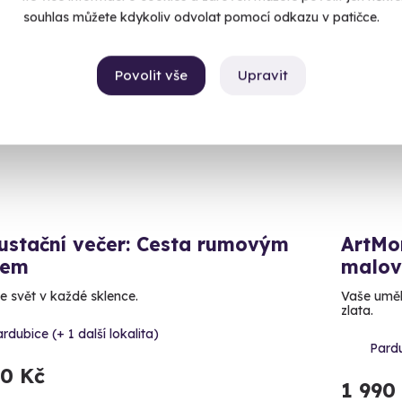
souhlas můžete kdykoliv odvolat pomocí odkazu v patičce.
ný termín už 16. 09. 2026
Volný 
Povolit vše
Upravit
ustační večer: Cesta rumovým
ArtMo
tem
malov
e svět v každé sklence.
Vaše uměl
zlata.
rdubice (+ 1 další lokalita)
Pardu
90 Kč
1 990