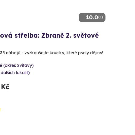
10.0
(1)
ová střelba: Zbraně 2. světové
 35 nábojů - vyzkoušejte kousky, které psaly dějiny!
é (okres Svitavy)
 dalších lokalit)
 Kč