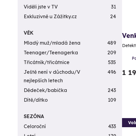
Viděli jste v TV
31
Exkluzivně u Zážitky.cz
24
VĚK
Venk
Mladý muž/mladá žena
489
Detekt
Teenager/Teenagerka
209
Pa
Třicátník/třicátnice
535
1 1
Ještě není v důchodu/V
496
nejlepších letech
Dědeček/babička
243
Dítě/dítko
109
SEZÓNA
Vol
Celoroční
433