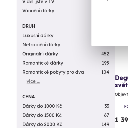
Viděli jste v TV
31
Vánoční dárky
311
Vol
DRUH
Luxusní dárky
142
Netradiční dárky
353
Originální dárky
452
Romantické dárky
195
Romantické pobyty pro dva
104
Deg
více …
svě
Objevt
CENA
Dárky do 1000 Kč
33
Pa
Dárky do 1500 Kč
67
1 3
Dárky do 2000 Kč
149