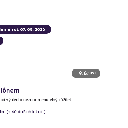
termín už 07. 08. 2026
9.6
(1897)
alónem
cí výhled a nezapomenutelný zážitek
im (+ 40 dalších lokalit)