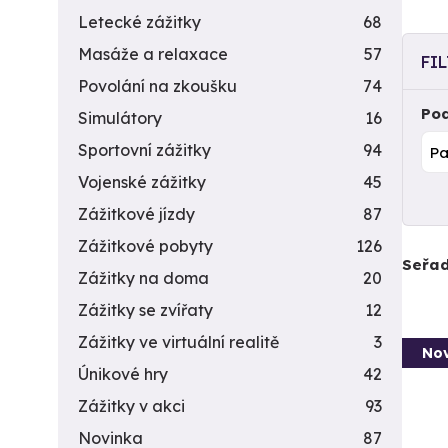
Letecké zážitky
68
Masáže a relaxace
57
FI
Povolání na zkoušku
74
Pod
Simulátory
16
Sportovní zážitky
94
Vojenské zážitky
45
Zážitkové jízdy
87
Zážitkové pobyty
126
Seřad
Zážitky na doma
20
Zážitky se zvířaty
12
Zážitky ve virtuální realitě
3
Nov
Únikové hry
42
Zážitky v akci
93
Novinka
87