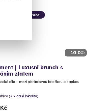
termín už 08. 08. 2026
10.0
(1)
ment | Luxusní brunch s
áním zlatem
ecké dílo – mezi pistáciovou brioškou a kapkou
bice (+ 2 další lokality)
 Kč