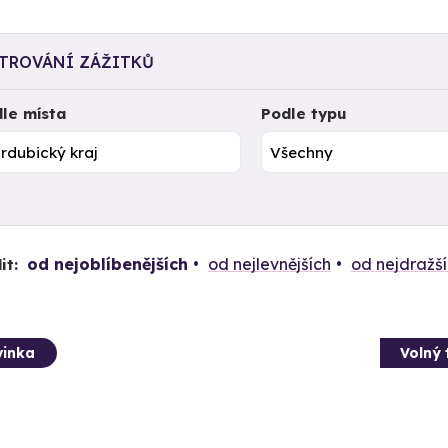
LTROVÁNÍ ZÁŽITKŮ
le místa
Podle typu
od nejoblíbenějších
od nejlevnějších
od nejdražš
it:
inka
Volný 