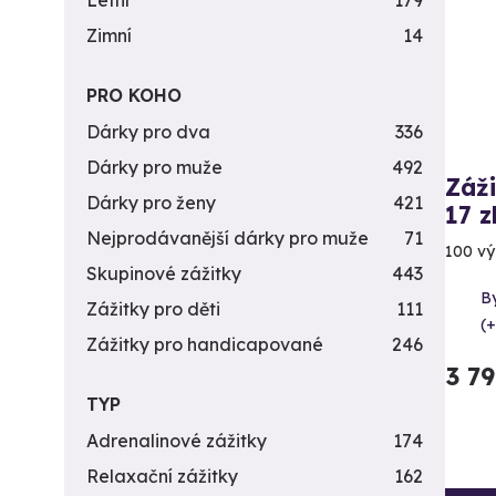
Letní
179
Zimní
14
PRO KOHO
Dárky pro dva
336
Dárky pro muže
492
Záži
Dárky pro ženy
421
17 z
Nejprodávanější dárky pro muže
71
100 vý
Skupinové zážitky
443
By
Zážitky pro děti
111
(+
Zážitky pro handicapované
246
3 7
TYP
Adrenalinové zážitky
174
Relaxační zážitky
162