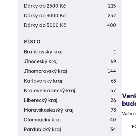
Dárky do 2500 Kč
215
Dárky do 3000 Kč
252
Dárky do 5000 Kč
400
MÍSTO
Bratislavský kraj
1
Jihočeský kraj
69
Jihomoravský kraj
144
Karlovarský kraj
63
Královehradecký kraj
57
Venk
Liberecký kraj
26
bud
Moravskoslezský kraj
73
Vaše m
Olomoucký kraj
40
Pa
Pardubický kraj
34