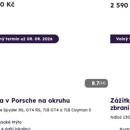
90 Kč
2 590
ný termín už 08. 08. 2026
Volný 
8.7
(11)
a v Porsche na okruhu
Zážitk
zbraní
e Spyder RS, GT4 RS, 718 GT4 a 718 Cayman S
Nálož 130
ysoké Mýto
 4 další lokality)
Bystr