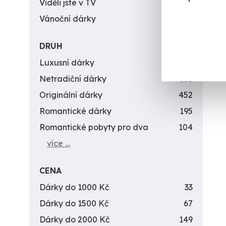
Viděli jste v TV
31
Vánoční dárky
311
DRUH
Luxusní dárky
142
Netradiční dárky
353
Originální dárky
452
Romantické dárky
195
Romantické pobyty pro dva
104
více …
CENA
Dárky do 1000 Kč
33
Dárky do 1500 Kč
67
Dárky do 2000 Kč
149