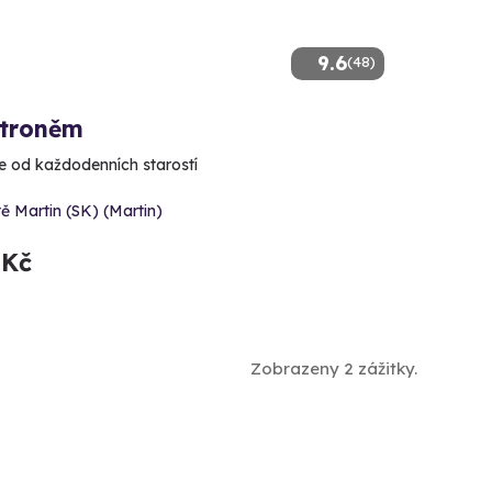
9.6
(48)
ětroněm
e od každodenních starostí
tě Martin (SK) (Martin)
 Kč
Zobrazeny 2 zážitky.