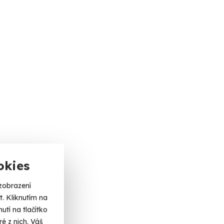
okies
zobrazení
. Kliknutím na
tí na tlačítko
é z nich. Váš