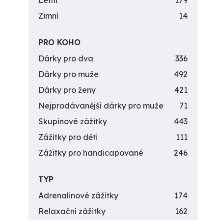
Letní
179
Zimní
14
PRO KOHO
Dárky pro dva
336
Dárky pro muže
492
Dárky pro ženy
421
Nejprodávanější dárky pro muže
71
Skupinové zážitky
443
Zážitky pro děti
111
Zážitky pro handicapované
246
TYP
Adrenalinové zážitky
174
Relaxační zážitky
162