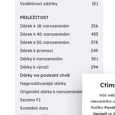
Vzdělávací zážitky
151
PŘILEŽITOST
Dárek k 18. narozeninám
256
Dárek k 40. narozeninám
453
Dárek k 50. narozeninám
378
Dárek k promoci
245
Dárky k narozeninám
551
Dárky k výročí
294
Dárky na poslední chvíli
450
Nejprodávanější dárky
56
Ctím
Originální dárky k narozeninám
422
Náš web 
Sezóna F1
4
relevantního 
tlačítko
Povol
Svatební dary
196
Upravit
se d