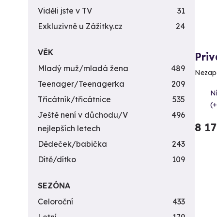
Viděli jste v TV
31
Exkluzivně u Zážitky.cz
24
VĚK
Priv
Mladý muž/mladá žena
489
Nezapo
Teenager/Teenagerka
209
Ní
Třicátník/třicátnice
535
(+
Ještě není v důchodu/V
496
8 1
nejlepších letech
Dědeček/babička
243
Dítě/dítko
109
SEZÓNA
Celoroční
433