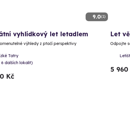
9.0
(1)
átní vyhlídkový let letadlem
Let v
menutelné výhledy z ptačí perspektivy
Odpojte s
zké Tatry
Letiš
 6 dalších lokalit)
5 960
70 Kč