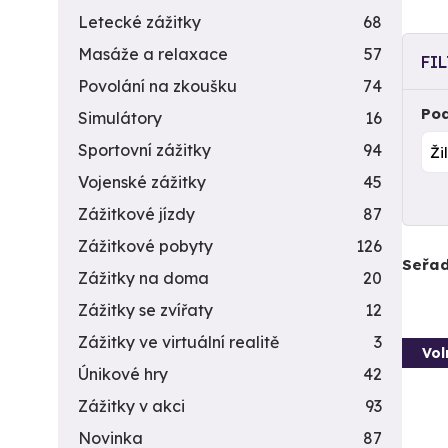
Letecké zážitky
68
Masáže a relaxace
57
FI
Povolání na zkoušku
74
Pod
Simulátory
16
Sportovní zážitky
94
Vojenské zážitky
45
Zážitkové jízdy
87
Zážitkové pobyty
126
Seřad
Zážitky na doma
20
Zážitky se zvířaty
12
Zážitky ve virtuální realitě
3
Vol
Únikové hry
42
Zážitky v akci
93
Novinka
87