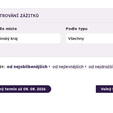
LTROVÁNÍ ZÁŽITKŮ
le místa
Podle typu
od nejoblíbenějších
od nejlevnějších
od nejdražš
it:
ný termín už 08. 08. 2026
Volný 