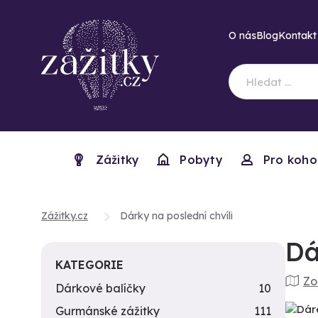
O nás
Blog
Kontakt
Zážitky
Pobyty
Pro koho
Zážitky.cz
Dárky na poslední chvíli
Dá
KATEGORIE
Zo
Dárkové balíčky
10
Gurmánské zážitky
111