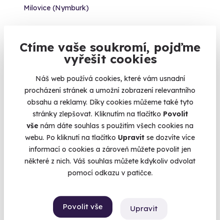
Milovice (Nymburk)
3 890 Kč
Ctíme vaše soukromí, pojďme
vyřešit cookies
Náš web používá cookies, které vám usnadní
Doporučujeme
procházení stránek a umožní zobrazení relevantního
obsahu a reklamy. Díky cookies můžeme také tyto
stránky zlepšovat. Kliknutím na tlačítko
Povolit
vše
nám dáte souhlas s použitím všech cookies na
webu. Po kliknutí na tlačítko
Upravit
se dozvíte více
informací o cookies a zároveň můžete povolit jen
9.8
(17)
některé z nich. Váš souhlas můžete kdykoliv odvolat
pomocí odkazu v patičce.
Pilotem na zkoušku - privátní let
Dopřejte si privátní lekci létání v oblacích.
Povolit vše
Upravit
Bystřice u Benešova