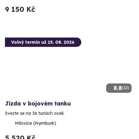
9 150 Kč
Volný termín už 15. 08. 2026
8.8
(12)
Jízda v bojovém tanku
Svezte se na 36 tunách oceli.
Milovice (Nymburk)
5 520 Kč