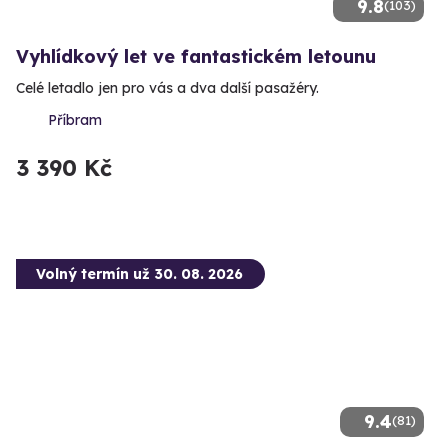
9.8
(103)
Vyhlídkový let ve fantastickém letounu
Celé letadlo jen pro vás a dva další pasažéry.
Příbram
3 390 Kč
Volný termín už 30. 08. 2026
9.4
(81)