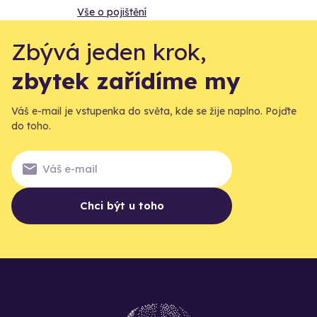
Vše o pojištění
Zbývá jeden krok,
zbytek zařídíme my
Váš e-mail je vstupenka do světa, kde se žije naplno. Pojďte
do toho.
Chci být u toho