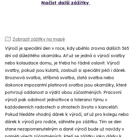
Načíst další zážitky
Zobrazit zážitky na mapě
Výročí je speciální den v roce, kdy uběhlo zrovna dalších 365
dní od důležitého okamžiku. Ať už se jedná o výročí svatby
nebo kolaudace domu, je třeba ho řádně oslavit. Výročí
svatby, pokud jsou kulatá, zaslouží si speciální péči i dárek.
Broznová svatba, stříbrná svatba, zlatá svatba nebo
dokonce impozantní platinová svatba jsou okamžiky, které
potvrzují oddanost a výdrž obou zůčastněných. Pracovní
výročí pak odolnost jednotlivce a toleranci týmu v
každodenních radostech a strastech života v kanceláři.
Pokud hledáte vhodný dárek k výročí, ať už pro kolegu nebo
dárek k výročí pro rodiče, sáhněte po zážitku. Tím se den
stane nezapomenutelným a dané výročí bude už navždy v
paměti všech zůčastněných, kteří se zážitku jako dárku k