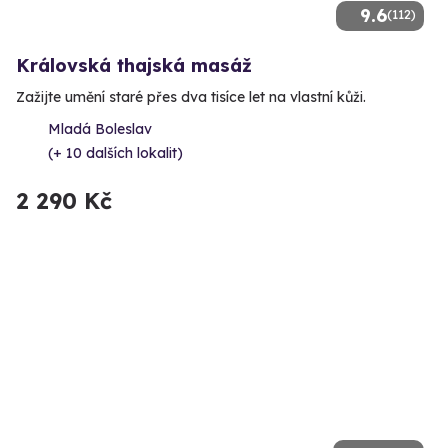
9.6
(112)
Královská thajská masáž
Zažijte umění staré přes dva tisíce let na vlastní kůži.
Mladá Boleslav
(+ 10 dalších lokalit)
2 290 Kč