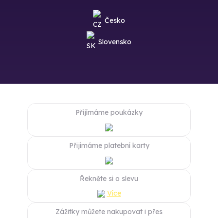
Česko
Slovensko
Přijímáme poukázky
Přijímáme platební karty
Řekněte si o slevu
Více
Zážitky můžete nakupovat i přes