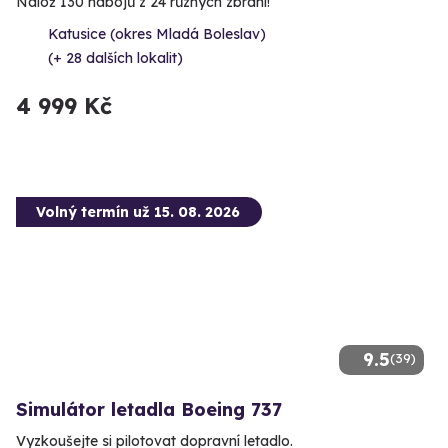
Nálož 130 nábojů z 24 různých zbraní!
Katusice (okres Mladá Boleslav)
(+ 28 dalších lokalit)
4 999 Kč
Volný termín už 15. 08. 2026
9.5
(39)
Simulátor letadla Boeing 737
Vyzkoušejte si pilotovat dopravní letadlo.