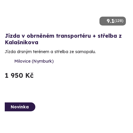
9.1
(128)
Jízda v obrněném transportéru + střelba z
Kalašnikova
Jízda drsným terénem a střelba ze samopalu.
Milovice (Nymburk)
1 950 Kč
Novinka