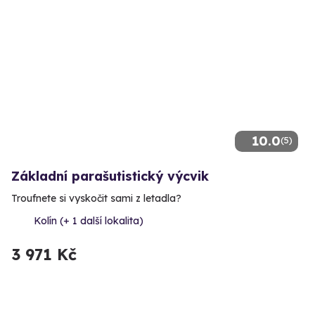
10.0
(5)
Základní parašutistický výcvik
Troufnete si vyskočit sami z letadla?
Kolín (+ 1 další lokalita)
3 971 Kč