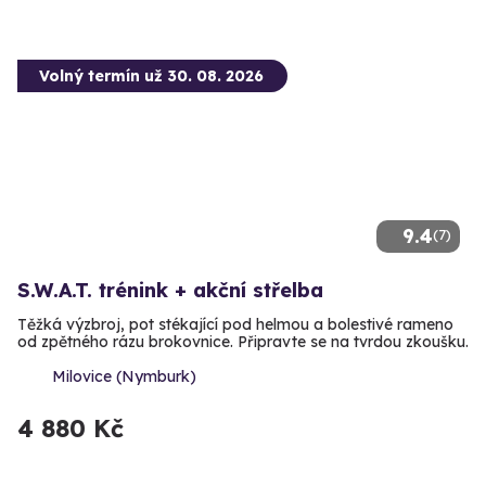
Volný termín už 30. 08. 2026
9.4
(7)
S.W.A.T. trénink + akční střelba
Těžká výzbroj, pot stékající pod helmou a bolestivé rameno
od zpětného rázu brokovnice. Připravte se na tvrdou zkoušku.
Milovice (Nymburk)
4 880 Kč