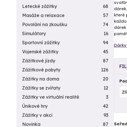
svatby
Letecké zážitky
68
dárek
které 
Masáže a relaxace
57
každod
Povolání na zkoušku
74
dárek
Simulátory
16
paměti
Sportovní zážitky
94
Dárky 
Vojenské zážitky
45
Zážitkové jízdy
87
FI
Zážitkové pobyty
126
Zážitky na doma
20
Pod
Zážitky se zvířaty
12
Zážitky ve virtuální realitě
3
Únikové hry
42
Zážitky v akci
93
Seřad
Novinka
87