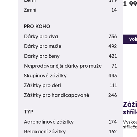
Letní
179
1 9
Zimní
14
PRO KOHO
Dárky pro dva
336
Vol
Dárky pro muže
492
Dárky pro ženy
421
Nejprodávanější dárky pro muže
71
Skupinové zážitky
443
Zážitky pro děti
111
Zážitky pro handicapované
246
Záži
stří
TYP
Adrenalinové zážitky
174
Vyzkou
stříleč
Relaxační zážitky
162