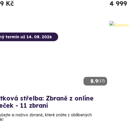
99 Kč
4 999
ný termín už 14. 08. 2026
8.9
(17)
tková střelba: Zbraně z online
leček - 11 zbraní
šejte si naživo zbraně, které znáte z oblíbených
ek!