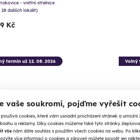
rokovice - vnitřní střelnice
 28 dalších lokalit)
99 Kč
ný termín už 12. 08. 2026
Volný 
e vaše soukromí, pojďme vyřešit co
9.6
(5)
používá cookies, které vám usnadní procházení stránek a umožní 
obsahu a reklamy. Díky cookies můžeme také tyto stránky zlepšovat
tková střelba: Malorážky - 9
Zážitk
it vše
nám dáte souhlas s použitím všech cookies na webu. Po kliknu
ní
zbraní
ozvíte více informací o cookies a zároveň můžete povolit jen někter