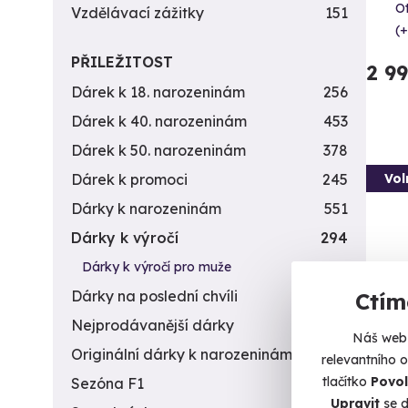
Ot
Vzdělávací zážitky
151
(+
PŘILEŽITOST
2 9
Dárek k 18. narozeninám
256
Dárek k 40. narozeninám
453
Dárek k 50. narozeninám
378
Vol
Dárek k promoci
245
Dárky k narozeninám
551
Dárky k výročí
294
Dárky k výročí pro muže
195
Dárky na poslední chvíli
450
Ctím
Nejprodávanější dárky
56
Náš web 
Originální dárky k narozeninám
422
relevantního 
Záži
tlačítko
Povol
Sezóna F1
4
zbra
Upravit
se d