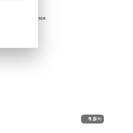
3 výstřelů!
ovice - vnitřní střelnice
 dalších lokalit)
 Kč
9.8
(4)