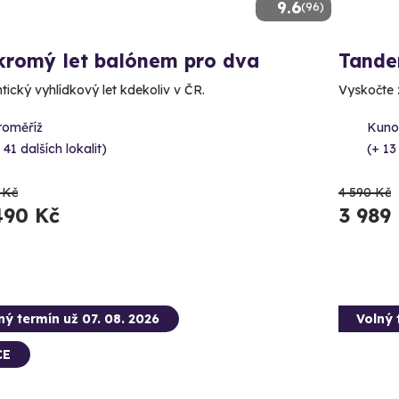
9.6
(96)
kromý let balónem pro dva
Tande
ický vyhlídkový let kdekoliv v ČR.
Vyskočte z
roměříž
Kunov
 41 dalších lokalit)
(+ 13
 Kč
4 590 Kč
490 Kč
3 989
ný termín už 07. 08. 2026
Volný 
CE