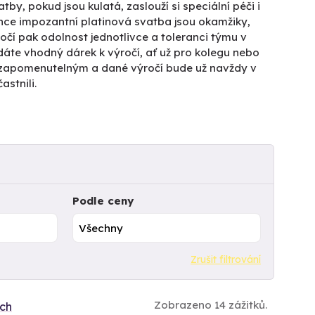
by, pokud jsou kulatá, zaslouží si speciální péči i
nce impozantní platinová svatba jsou okamžiky,
očí pak odolnost jednotlivce a toleranci týmu v
dáte vhodný dárek k výročí, ať už pro kolegu nebo
 nezapomenutelným a dané výročí bude už navždy v
astnili.
Podle ceny
Zrušit filtrování
Zobrazeno 14 zážitků.
ích