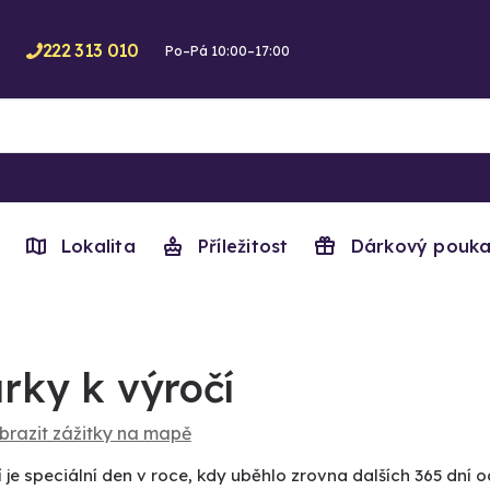
222 313 010
Po–Pá 10:00–17:00
Lokalita
Příležitost
Dárkový pouka
rky k výročí
brazit zážitky na mapě
 je speciální den v roce, kdy uběhlo zrovna dalších 365 dní o