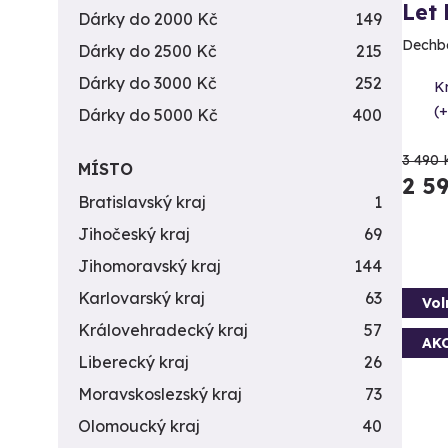
Let
Dárky do 2000 Kč
149
Dechbe
Dárky do 2500 Kč
215
Dárky do 3000 Kč
252
K
(+
Dárky do 5000 Kč
400
3 490 
MÍSTO
2 5
Bratislavský kraj
1
Jihočeský kraj
69
Jihomoravský kraj
144
Karlovarský kraj
63
Vol
Královehradecký kraj
57
AK
Liberecký kraj
26
Moravskoslezský kraj
73
Olomoucký kraj
40