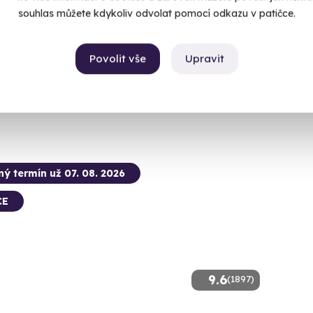
íte celkem 72 nábojů!
Vypálíte 1
souhlas můžete kdykoliv odvolat pomocí odkazu v patičce.
rokovice - vnitřní střelnice
Otrok
Povolit vše
Upravit
 27 dalších lokalit)
(+ 28
99 Kč
3 599
ný termín už 07. 08. 2026
CE
9.6
(1897)