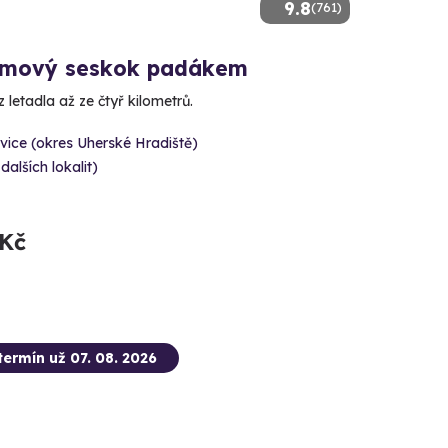
9.8
(761)
mový seskok padákem
 letadla až ze čtyř kilometrů.
ice (okres Uherské Hradiště)
 dalších lokalit)
 Kč
termín už 07. 08. 2026