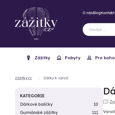
O nás
Blog
Kontakt
Zážitky
Pobyty
Pro koho
Zážitky.cz
Dárky k výročí
Dá
KATEGORIE
Zo
Dárkové balíčky
10
Výročí
Gurmánské zážitky
111