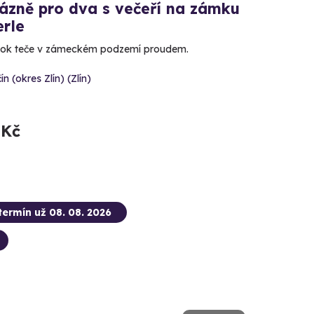
lázně pro dva s večeří na zámku
erle
mok teče v zámeckém podzemí proudem.
ín (okres Zlín) (Zlín)
 Kč
termín už 08. 08. 2026