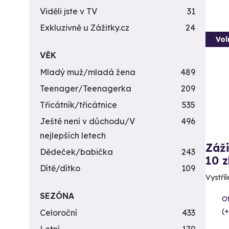
Viděli jste v TV
31
Exkluzivně u Zážitky.cz
24
Vol
VĚK
Mladý muž/mladá žena
489
Teenager/Teenagerka
209
Třicátník/třicátnice
535
Ještě není v důchodu/V
496
nejlepších letech
Záži
Dědeček/babička
243
10 z
Dítě/dítko
109
Vystříl
SEZÓNA
Ot
(+
Celoroční
433