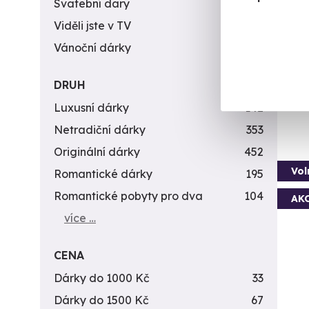
Svatební dary
196
Vystříl
Viděli jste v TV
31
Ot
Vánoční dárky
311
(+
DRUH
1 7
Luxusní dárky
142
Netradiční dárky
353
Originální dárky
452
Vol
Romantické dárky
195
Romantické pobyty pro dva
104
AK
více …
CENA
Dárky do 1000 Kč
33
Dárky do 1500 Kč
67