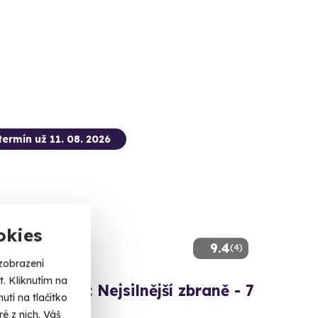
termín už 11. 08. 2026
okies
9.4
(4)
zobrazení
. Kliknutím na
ová střelba: Nejsilnější zbraně - 7
tí na tlačítko
é z nich. Váš