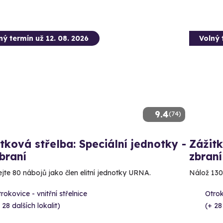
ný termín už 12. 08. 2026
Volný 
9.4
(74)
tková střelba: Speciální jednotky -
Zážitk
braní
zbraní
ejte 80 nábojů jako člen elitní jednotky URNA.
Nálož 130
rokovice - vnitřní střelnice
Otrok
 28 dalších lokalit)
(+ 28