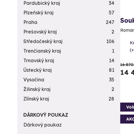
Pardubický kraj
34
Plzeňský kraj
57
Sou
Praha
247
Romant
Prešovský kraj
2
Středočeský kraj
106
K
(+
Trenčianský kraj
1
Trnavský kraj
14
16 870
Ústecký kraj
81
14 
Vysočina
35
Žilinský kraj
2
Zlínský kraj
28
Vol
DÁRKOVÝ POUKAZ
AK
Dárkový poukaz