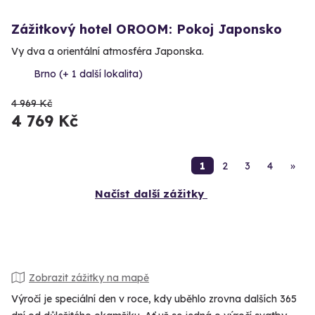
Zážitkový hotel OROOM: Pokoj Japonsko
Vy dva a orientální atmosféra Japonska.
Brno (+ 1 další lokalita)
4 969 Kč
4 769 Kč
1
2
3
4
»
Načíst další zážitky
Zobrazit zážitky na mapě
Výročí je speciální den v roce, kdy uběhlo zrovna dalších 365