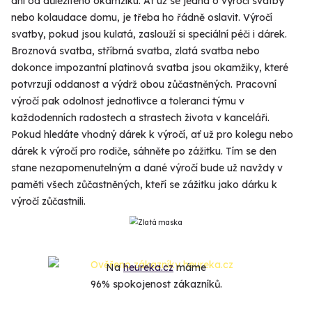
dní od důležitého okamžiku. Ať už se jedná o výročí svatby
nebo kolaudace domu, je třeba ho řádně oslavit. Výročí
svatby, pokud jsou kulatá, zaslouží si speciální péči i dárek.
Broznová svatba, stříbrná svatba, zlatá svatba nebo
dokonce impozantní platinová svatba jsou okamžiky, které
potvrzují oddanost a výdrž obou zůčastněných. Pracovní
výročí pak odolnost jednotlivce a toleranci týmu v
každodenních radostech a strastech života v kanceláři.
Pokud hledáte vhodný dárek k výročí, ať už pro kolegu nebo
dárek k výročí pro rodiče, sáhněte po zážitku. Tím se den
stane nezapomenutelným a dané výročí bude už navždy v
paměti všech zůčastněných, kteří se zážitku jako dárku k
výročí zůčastnili.
Na
heureka.cz
máme
96% spokojenost zákazníků.