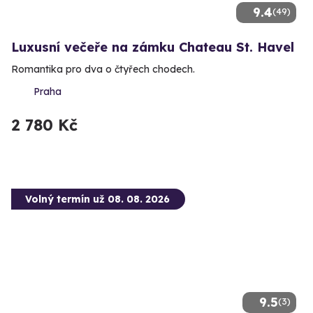
9.4
(49)
Luxusní večeře na zámku Chateau St. Havel
Romantika pro dva o čtyřech chodech.
Praha
2 780 Kč
Volný termín už 08. 08. 2026
9.5
(3)