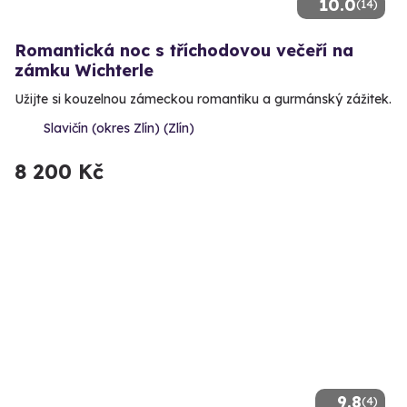
10.0
(14)
Romantická noc s tříchodovou večeří na
zámku Wichterle
Užijte si kouzelnou zámeckou romantiku a gurmánský zážitek.
Slavičín (okres Zlín) (Zlín)
8 200 Kč
9.8
(4)