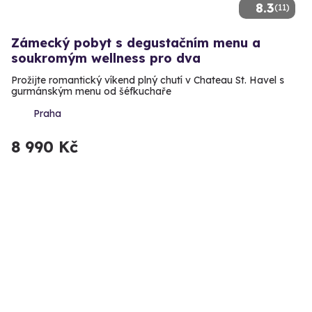
8.3
(11)
Zámecký pobyt s degustačním menu a
soukromým wellness pro dva
Prožijte romantický víkend plný chutí v Chateau St. Havel s
gurmánským menu od šéfkuchaře
Praha
8 990 Kč