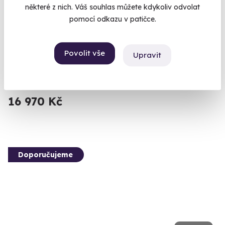
některé z nich. Váš souhlas můžete kdykoliv odvolat
10.0
(1)
pomocí odkazu v patičce.
Degustační noc pod hvězdami na pražské
Salabce
Povolit vše
Upravit
Pod hvězdami vinic si užijte večer plný chutí a skvělého vína.
Praha 7 - Troja
16 970 Kč
Doporučujeme