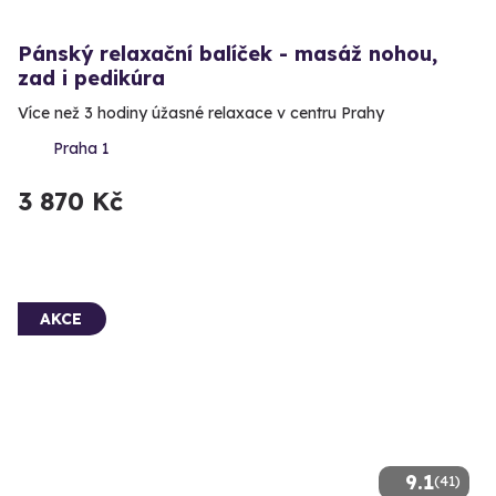
Pánský relaxační balíček - masáž nohou,
zad i pedikúra
Více než 3 hodiny úžasné relaxace v centru Prahy
Praha 1
3 870 Kč
AKCE
9.1
(41)