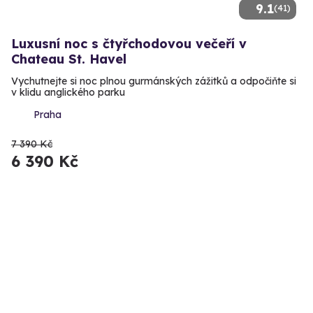
9.1
(41)
Luxusní noc s čtyřchodovou večeří v
Chateau St. Havel
Vychutnejte si noc plnou gurmánských zážitků a odpočiňte si
v klidu anglického parku
Praha
7 390 Kč
6 390 Kč