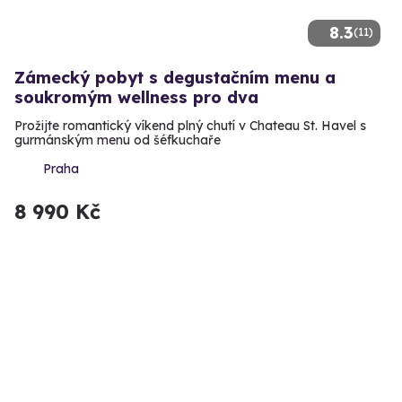
8.3
(11)
Zámecký pobyt s degustačním menu a
soukromým wellness pro dva
Prožijte romantický víkend plný chutí v Chateau St. Havel s
gurmánským menu od šéfkuchaře
Praha
8 990 Kč