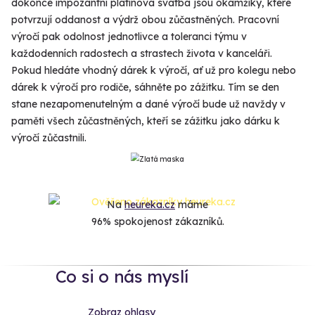
dokonce impozantní platinová svatba jsou okamžiky, které
potvrzují oddanost a výdrž obou zůčastněných. Pracovní
výročí pak odolnost jednotlivce a toleranci týmu v
každodenních radostech a strastech života v kanceláři.
Pokud hledáte vhodný dárek k výročí, ať už pro kolegu nebo
dárek k výročí pro rodiče, sáhněte po zážitku. Tím se den
stane nezapomenutelným a dané výročí bude už navždy v
paměti všech zůčastněných, kteří se zážitku jako dárku k
výročí zůčastnili.
Na
heureka.cz
máme
96% spokojenost zákazníků.
Co si o nás myslí
Zobraz ohlasy