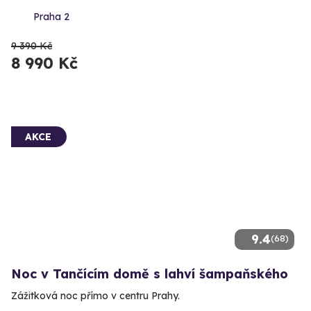
Praha 2
9 390 Kč
8 990 Kč
AKCE
9.4
(68)
Noc v Tančícím domě s lahví šampaňského
Zážitková noc přímo v centru Prahy.