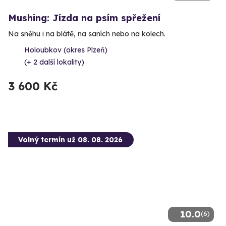
Mushing: Jízda na psím spřežení
Na sněhu i na blátě, na saních nebo na kolech.
Holoubkov (okres Plzeň)
(+ 2 další lokality)
3 600 Kč
Volný termín už 08. 08. 2026
10.0
(6)