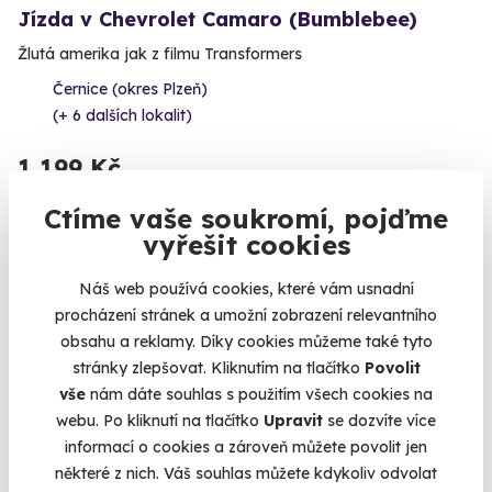
Jízda v Chevrolet Camaro (Bumblebee)
Žlutá amerika jak z filmu Transformers
Černice (okres Plzeň)
(+ 6 dalších lokalit)
1 199 Kč
Ctíme vaše soukromí, pojďme
vyřešit cookies
Volný termín už 08. 08. 2026
Náš web používá cookies, které vám usnadní
procházení stránek a umožní zobrazení relevantního
obsahu a reklamy. Díky cookies můžeme také tyto
stránky zlepšovat. Kliknutím na tlačítko
Povolit
vše
nám dáte souhlas s použitím všech cookies na
webu. Po kliknutí na tlačítko
Upravit
se dozvíte více
9.6
(8)
informací o cookies a zároveň můžete povolit jen
některé z nich. Váš souhlas můžete kdykoliv odvolat