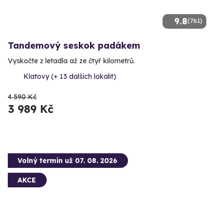
9.8
(761)
Tandemový seskok padákem
Vyskočte z letadla až ze čtyř kilometrů.
Klatovy (+ 13 dalších lokalit)
4 590 Kč
3 989 Kč
Volný termín už 07. 08. 2026
AKCE