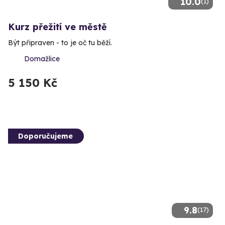
10.0
(1)
Kurz přežití ve městě
Být připraven - to je oč tu běží.
Domažlice
5 150 Kč
Doporučujeme
9.8
(17)