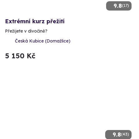
9.8
(17)
Extrémní kurz přežití
Přežijete v divočině?
Česká Kubice (Domažlice)
5 150 Kč
9.8
(43)