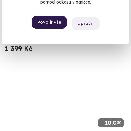
Jízda ve Fordu Mustang GT 5.0 Shelby
pomocí odkazu v patičce.
paket
Svítivě zelený americký muscle car jen pro vás
Povolit vše
Upravit
Černice (okres Plzeň)
(+ 6 dalších lokalit)
1 399 Kč
10.0
(5)