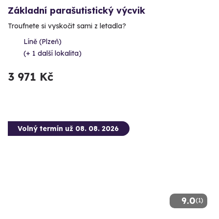
Základní parašutistický výcvik
Troufnete si vyskočit sami z letadla?
Líně (Plzeň)
(+ 1 další lokalita)
3 971 Kč
Volný termín už 08. 08. 2026
9.0
(1)