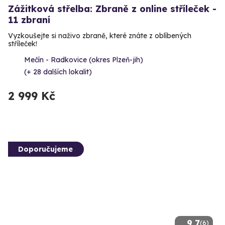
Zážitková střelba: Zbraně z online stříleček -
11 zbraní
Vyzkoušejte si naživo zbraně, které znáte z oblíbených
stříleček!
Mečín - Radkovice (okres Plzeň-jih)
(+ 28 dalších lokalit)
2 999 Kč
Doporučujeme
9.7
(6)