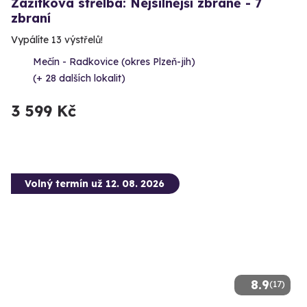
Zážitková střelba: Nejsilnější zbraně - 7
zbraní
Vypálíte 13 výstřelů!
Mečín - Radkovice (okres Plzeň-jih)
(+ 28 dalších lokalit)
3 599 Kč
Volný termín už 12. 08. 2026
8.9
(17)