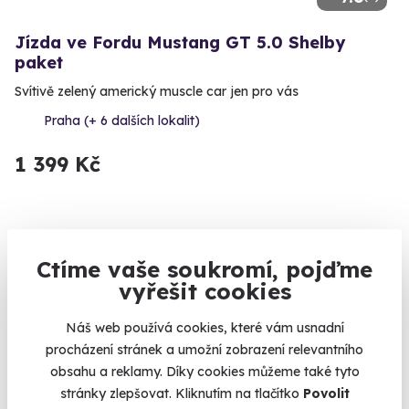
Jízda ve Fordu Mustang GT 5.0 Shelby
paket
Svítivě zelený americký muscle car jen pro vás
Praha (+ 6 dalších lokalit)
1 399 Kč
Volný termín už 07. 08. 2026
Ctíme vaše soukromí, pojďme
vyřešit cookies
Novinka
Náš web používá cookies, které vám usnadní
procházení stránek a umožní zobrazení relevantního
obsahu a reklamy. Díky cookies můžeme také tyto
stránky zlepšovat. Kliknutím na tlačítko
Povolit