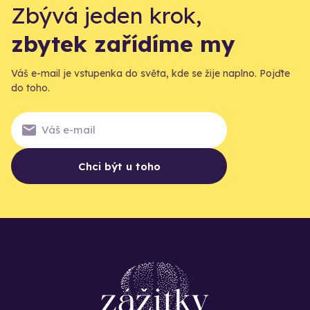
Zbývá jeden krok,
zbytek zařídíme my
Váš e-mail je vstupenka do světa, kde se žije naplno. Pojďte
do toho.
Chci být u toho