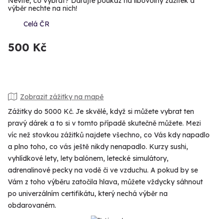
Nevíte, co vybrat? Darujte poukaz na libovolný zážitek a
výběr nechte na nich!
Celá ČR
500 Kč
Zobrazit zážitky na mapě
Zážitky do 5000 Kč. Je skvělé, když si můžete vybrat ten
pravý dárek a to si v tomto případě skutečně můžete. Mezi
víc než stovkou zážitků najdete všechno, co Vás kdy napadlo
a plno toho, co vás ještě nikdy nenapadlo. Kurzy sushi,
vyhlídkové lety, lety balónem, letecké simulátory,
adrenalinové pecky na vodě či ve vzduchu. A pokud by se
Vám z toho výběru zatočila hlava, můžete vždycky sáhnout
po univerzálním certifikátu, který nechá výběr na
obdarovaném.