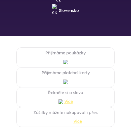
Slovensko
Přijímáme poukázky
Přijímáme platební karty
Řekněte si o slevu
Více
Zážitky můžete nakupovat i přes
Více