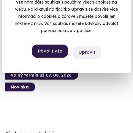
vše
nám dáte souhlas s použitím všech cookies na
webu. Po kliknutí na tlačítko
Upravit
se dozvíte více
Jízda na motokárách pro rodiny
informací o cookies a zároveň můžete povolit jen
Adrenalin do každé rodiny
některé z nich. Váš souhlas můžete kdykoliv odvolat
Praha (Pondělí - Pátek)
pomocí odkazu v patičce.
790 Kč
Povolit vše
Upravit
Volný termín už 07. 08. 2026
Novinka