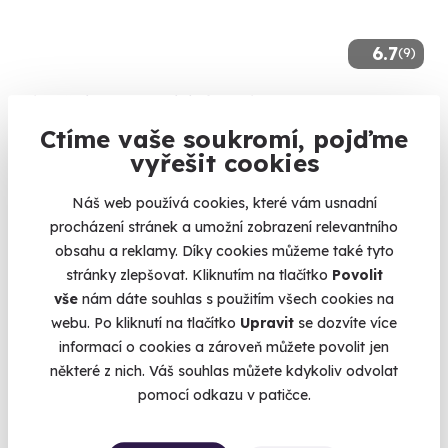
6.7
(9)
Vánoční venkovní úniková hra
Ctíme vaše soukromí, pojďme
Ponořte se naplno do vánoční atmosféry!
vyřešit cookies
Ostrava (+ 5 dalších lokalit)
Náš web používá cookies, které vám usnadní
990 Kč
procházení stránek a umožní zobrazení relevantního
890 Kč
obsahu a reklamy. Díky cookies můžeme také tyto
stránky zlepšovat. Kliknutím na tlačítko
Povolit
vše
nám dáte souhlas s použitím všech cookies na
webu. Po kliknutí na tlačítko
Upravit
se dozvíte více
Zobrazit zážitky na mapě
informací o cookies a zároveň můžete povolit jen
Zážitky do 5000 Kč. Je skvělé, když si můžete vybrat ten
některé z nich. Váš souhlas můžete kdykoliv odvolat
pravý dárek a to si v tomto případě skutečně můžete. Mezi
pomocí odkazu v patičce.
víc než stovkou zážitků najdete všechno, co Vás kdy napadlo
a plno toho, co vás ještě nikdy nenapadlo. Kurzy sushi,