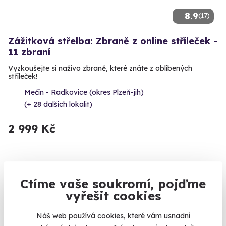
8.9
(17)
Zážitková střelba: Zbraně z online stříleček -
11 zbraní
Vyzkoušejte si naživo zbraně, které znáte z oblíbených
stříleček!
Mečín - Radkovice (okres Plzeň-jih)
(+ 28 dalších lokalit)
2 999 Kč
Ctíme vaše soukromí, pojďme
Volný termín už 10. 08. 2026
vyřešit cookies
AKCE
Náš web používá cookies, které vám usnadní