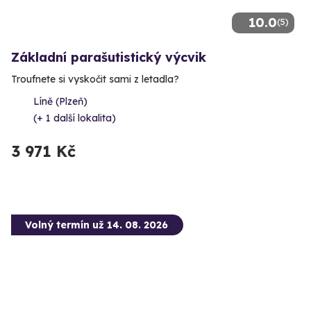
10.0
(5)
Základní parašutistický výcvik
Troufnete si vyskočit sami z letadla?
Líně (Plzeň)
(+ 1 další lokalita)
3 971 Kč
Volný termín už 14. 08. 2026