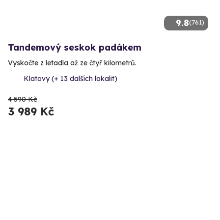
9.8
(761)
Tandemový seskok padákem
Vyskočte z letadla až ze čtyř kilometrů.
Klatovy (+ 13 dalších lokalit)
4 590 Kč
3 989 Kč