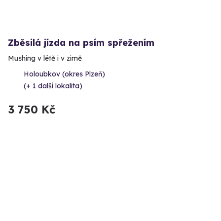
Zběsilá jízda na psím spřežením
Mushing v létě i v zimě
Holoubkov (okres Plzeň)
(+ 1 další lokalita)
3 750 Kč