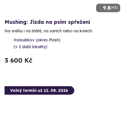
9.8
(43)
Mushing: Jízda na psím spřežení
Na sněhu i na blátě, na saních nebo na kolech.
Holoubkov (okres Plzeň)
(+ 2 další lokality)
3 600 Kč
Volný termín už 12. 08. 2026