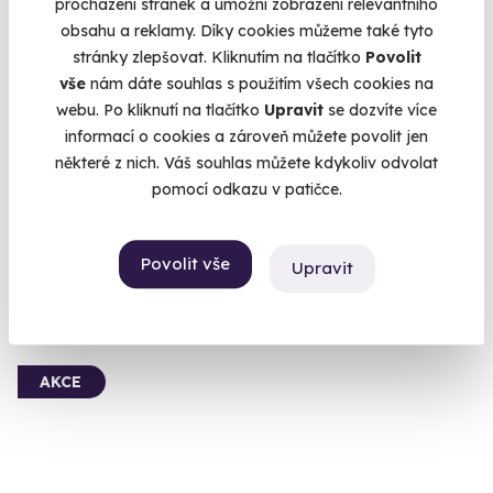
procházení stránek a umožní zobrazení relevantního
obsahu a reklamy. Díky cookies můžeme také tyto
stránky zlepšovat. Kliknutím na tlačítko
Povolit
9.6
(1897)
vše
nám dáte souhlas s použitím všech cookies na
webu. Po kliknutí na tlačítko
Upravit
se dozvíte více
Let balónem
informací o cookies a zároveň můžete povolit jen
Dechberoucí výhled a nezapomenutelný zážitek
některé z nich. Váš souhlas můžete kdykoliv odvolat
pomocí odkazu v patičce.
Klatovy (+ 40 dalších lokalit)
3 490 Kč
2 590 Kč
Povolit vše
Upravit
AKCE