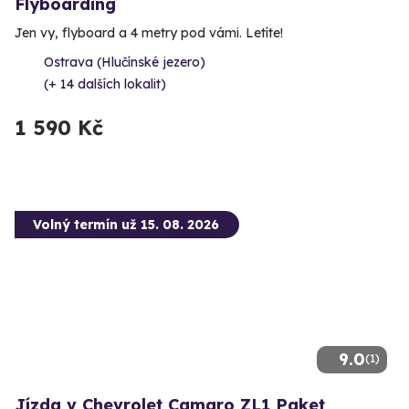
Flyboarding
Jen vy, flyboard a 4 metry pod vámi. Letíte!
Ostrava (Hlučínské jezero)
(+ 14 dalších lokalit)
1 590 Kč
Volný termín už 15. 08. 2026
9.0
(1)
Jízda v Chevrolet Camaro ZL1 Paket