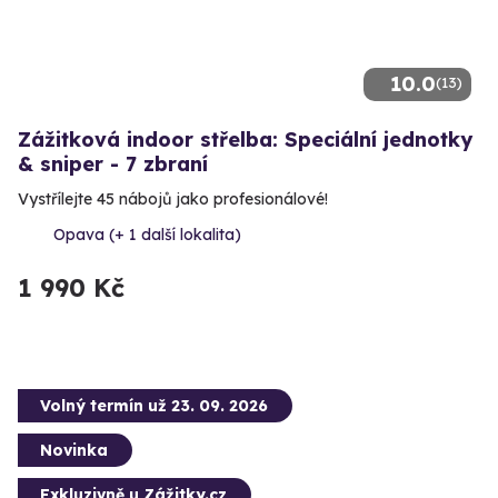
10.0
(13)
Zážitková indoor střelba: Speciální jednotky
& sniper - 7 zbraní
Vystřílejte 45 nábojů jako profesionálové!
Opava (+ 1 další lokalita)
1 990 Kč
Volný termín už 23. 09. 2026
Novinka
Exkluzivně u Zážitky.cz