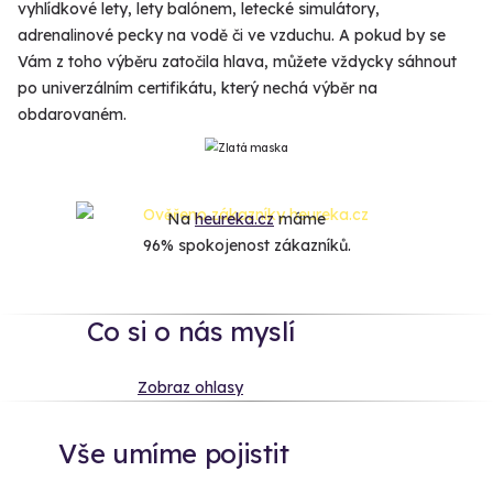
vyhlídkové lety, lety balónem, letecké simulátory,
adrenalinové pecky na vodě či ve vzduchu. A pokud by se
Vám z toho výběru zatočila hlava, můžete vždycky sáhnout
po univerzálním certifikátu, který nechá výběr na
obdarovaném.
Na
heureka.cz
máme
96% spokojenost zákazníků.
Co si o nás myslí
Zobraz ohlasy
Vše umíme pojistit