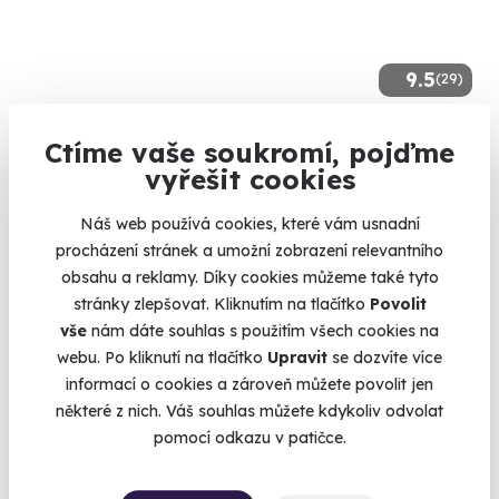
9.5
(29)
Bungee jumping z jeřábu
Ctíme vaše soukromí, pojďme
Udělejte první krok, zbytek zajistí gravitace.
vyřešit cookies
Ostrava (50 m)
Náš web používá cookies, které vám usnadní
(+ 4 další lokality)
procházení stránek a umožní zobrazení relevantního
obsahu a reklamy. Díky cookies můžeme také tyto
2 990 Kč
2 399 Kč
stránky zlepšovat. Kliknutím na tlačítko
Povolit
vše
nám dáte souhlas s použitím všech cookies na
webu. Po kliknutí na tlačítko
Upravit
se dozvíte více
informací o cookies a zároveň můžete povolit jen
některé z nich. Váš souhlas můžete kdykoliv odvolat
Volný termín už 10. 08. 2026
pomocí odkazu v patičce.