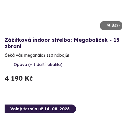
9.3
(2)
Zážitková indoor střelba: Megabalíček - 15
zbraní
Čeká vás meganálož 110 nábojů!
Opava (+ 1 další lokalita)
4 190 Kč
Volný termín už 14. 08. 2026