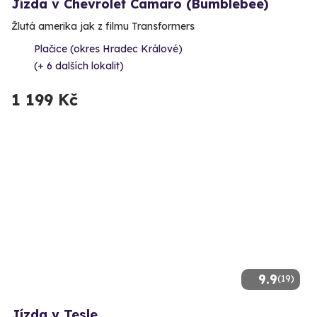
Jízda v Chevrolet Camaro (Bumblebee)
Žlutá amerika jak z filmu Transformers
Plačice (okres Hradec Králové)
(+ 6 dalších lokalit)
1 199 Kč
9.9
(19)
Jízda v Tesle