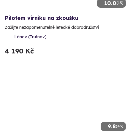
10.0
(13)
Pilotem vírníku na zkoušku
Zažijte nezapomenutelné letecké dobrodružství
Lánov (Trutnov)
4 190 Kč
9.8
(43)