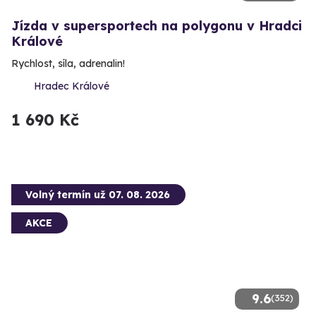
Jízda v supersportech na polygonu v Hradci
Králové
Rychlost, síla, adrenalin!
Hradec Králové
1 690 Kč
Volný termín už 07. 08. 2026
AKCE
9.6
(352)