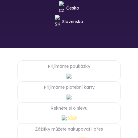
Česko
Slovensko
Přijímáme poukázky
Přijímáme platební karty
Řekněte si o slevu
Více
Zážitky můžete nakupovat i přes