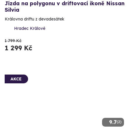
Jízda na polygonu v driftovací ikoně Nissan
Silvia
Královna driftu z devadesátek
Hradec Králové
1 799 Kč
1 299 Kč
AKCE
9.7
(2)