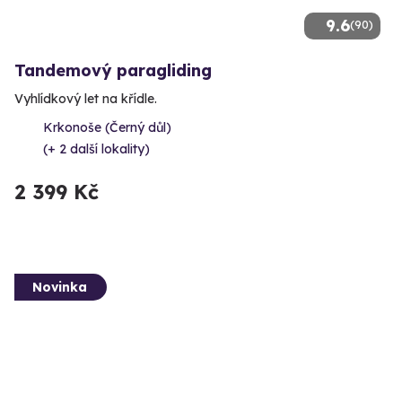
9.6
(90)
Tandemový paragliding
Vyhlídkový let na křídle.
Krkonoše (Černý důl)
(+ 2 další lokality)
2 399 Kč
Novinka