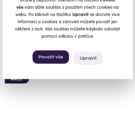
stránky zlepšovat. Kliknutím na tlačítko
Povolit
paket
vše
nám dáte souhlas s použitím všech cookies na
webu. Po kliknutí na tlačítko
Upravit
se dozvíte více
Svítivě zelený americký muscle car jen pro vás
informací o cookies a zároveň můžete povolit jen
Plačice (okres Hradec Králové)
některé z nich. Váš souhlas můžete kdykoliv odvolat
(+ 6 dalších lokalit)
pomocí odkazu v patičce.
1 399 Kč
Povolit vše
Upravit
AKCE