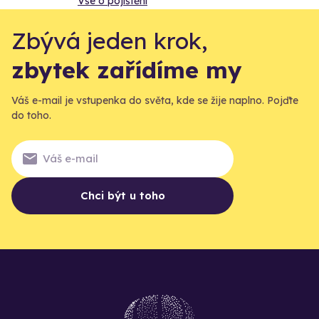
Vše o pojištění
Zbývá jeden krok,
zbytek zařídíme my
Váš e-mail je vstupenka do světa, kde se žije naplno. Pojďte
do toho.
Chci být u toho