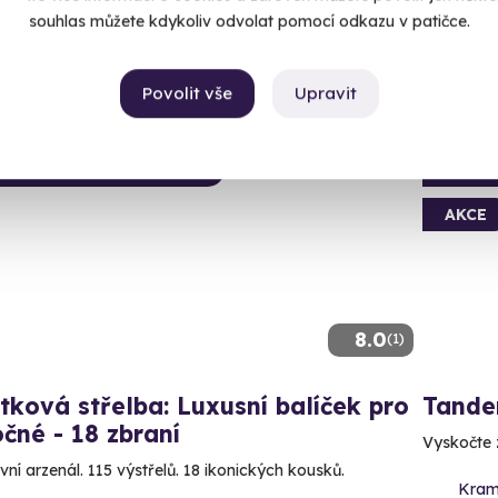
99 Kč
souhlas můžete kdykoliv odvolat pomocí odkazu v patičce.
3 999
Povolit vše
Upravit
ný termín už 14. 08. 2026
Volný 
AKCE
8.0
(1)
tková střelba: Luxusní balíček pro
Tande
čné - 18 zbraní
Vyskočte z
vní arzenál. 115 výstřelů. 18 ikonických kousků.
Kram