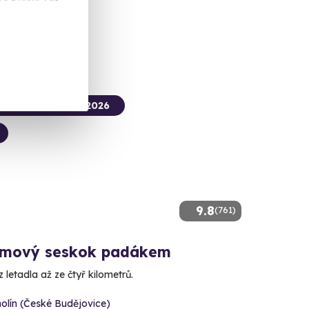
 Kč
termín už 09. 08. 2026
9.8
(761)
mový seskok padákem
 letadla až ze čtyř kilometrů.
olín (České Budějovice)