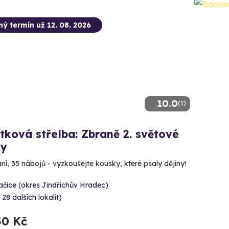
ný termín už 12. 08. 2026
10.0
(1)
tková střelba: Zbraně 2. světové
ky
aní, 35 nábojů - vyzkoušejte kousky, které psaly dějiny!
čice (okres Jindřichův Hradec)
 28 dalších lokalit)
50 Kč