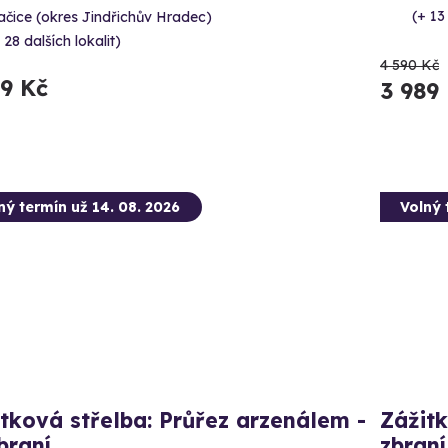
(+ 13
čice (okres Jindřichův Hradec)
 28 dalších lokalit)
4 590 Kč
99 Kč
3 989
ný termín už 14. 08. 2026
Volný 
tková střelba: Průřez arzenálem -
Zážitk
braní
zbraní