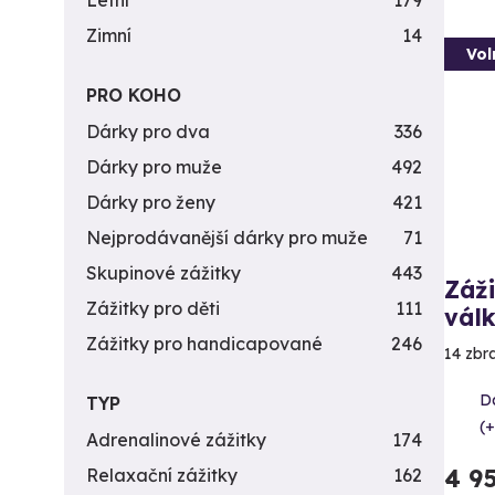
Letní
179
Zimní
14
Vol
PRO KOHO
Dárky pro dva
336
Dárky pro muže
492
Dárky pro ženy
421
Nejprodávanější dárky pro muže
71
Skupinové zážitky
443
Záži
Zážitky pro děti
111
vál
Zážitky pro handicapované
246
14 zbr
Da
TYP
(+
Adrenalinové zážitky
174
4 9
Relaxační zážitky
162