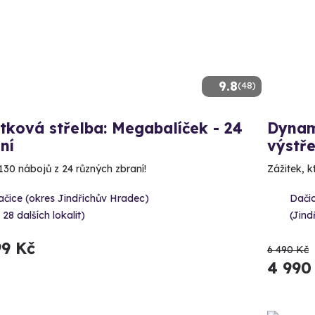
9.8
(48)
tková střelba: Megabalíček - 24
Dynam
ní
výstře
130 nábojů z 24 různých zbraní!
Zážitek, 
čice (okres Jindřichův Hradec)
Dačic
 28 dalších lokalit)
(Jind
99 Kč
6 490 Kč
4 990