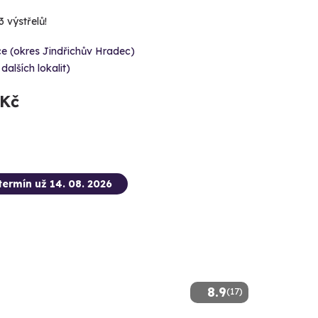
3 výstřelů!
e (okres Jindřichův Hradec)
 dalších lokalit)
 Kč
termín už 14. 08. 2026
8.9
(17)