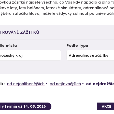
ovkou zážitků najdete všechno, co Vás kdy napadlo a plno to
kové lety, lety balónem, letecké simulátory, adrenalinové 
výběru zatočila hlava, můžete vždycky sáhnout po univerzál
LTROVÁNÍ ZÁŽITKŮ
le místa
Podle typu
od nejoblíbenějších
od nejlevnějších
od nejdražší
it:
ný termín už 14. 08. 2026
AKCE