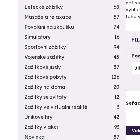
než st
Letecké zážitky
68
vyhlíd
toho 
Masáže a relaxace
57
Povolání na zkoušku
74
Simulátory
16
FI
Sportovní zážitky
94
Pod
Vojenské zážitky
45
Zážitkové jízdy
87
Zážitkové pobyty
126
Zážitky na doma
20
Zážitky se zvířaty
12
Seřad
Zážitky ve virtuální realitě
3
Únikové hry
42
Zážitky v akci
93
Vol
Novinka
87