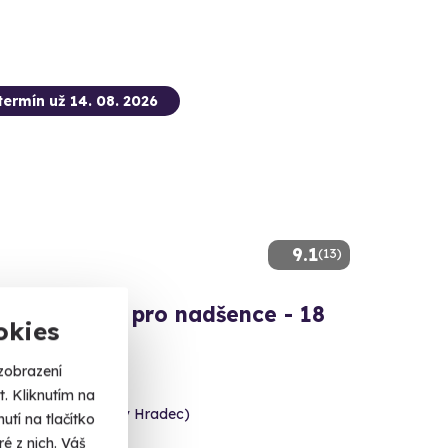
termín už 14. 08. 2026
9.1
(13)
ová střelba pro nadšence - 18
okies
zobrazení
 celkem 110 nábojů!
. Kliknutím na
e (okres Jindřichův Hradec)
tí na tlačítko
 dalších lokalit)
é z nich. Váš