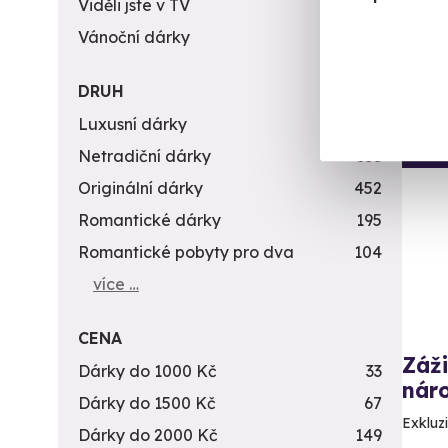
Viděli jste v TV
31
4 3
Vánoční dárky
311
DRUH
Luxusní dárky
142
Vol
Netradiční dárky
353
Originální dárky
452
Romantické dárky
195
Romantické pobyty pro dva
104
více …
CENA
Záži
Dárky do 1000 Kč
33
náro
Dárky do 1500 Kč
67
Exkluzi
Dárky do 2000 Kč
149