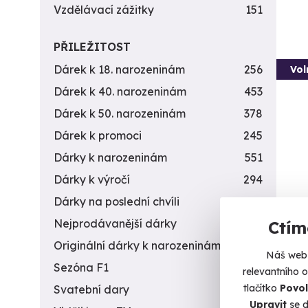
Vzdělávací zážitky
151
PŘILEŽITOST
Dárek k 18. narozeninám
256
Vol
Dárek k 40. narozeninám
453
Dárek k 50. narozeninám
378
Dárek k promoci
245
Dárky k narozeninám
551
Dárky k výročí
294
Dárky na poslední chvíli
450
Ško
Nejprodávanější dárky
56
Ctím
Zažijt
Originální dárky k narozeninám
422
Náš web 
Sezóna F1
4
L
relevantního 
(+
tlačítko
Povol
Svatební dary
196
Upravit
se d