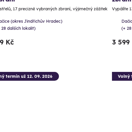
střelů, 17 precizně vybraných zbraní, výjimečný zážitek
Vypálíte 1
čice (okres Jindřichův Hradec)
Dačic
 28 dalších lokalit)
(+ 28
99 Kč
3 599
ný termín už 12. 09. 2026
Volný 