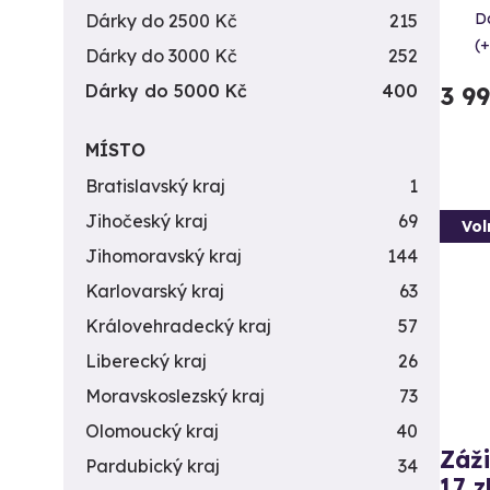
Da
Dárky do 2500 Kč
215
(+
Dárky do 3000 Kč
252
Dárky do 5000 Kč
400
3 9
MÍSTO
Bratislavský kraj
1
Jihočeský kraj
69
Vol
Jihomoravský kraj
144
Karlovarský kraj
63
Královehradecký kraj
57
Liberecký kraj
26
Moravskoslezský kraj
73
Olomoucký kraj
40
Záži
Pardubický kraj
34
17 z