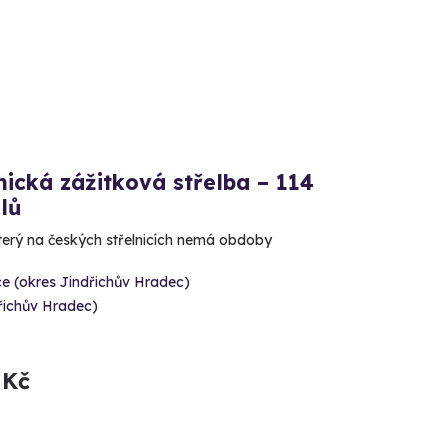
ická zážitková střelba – 114
lů
který na českých střelnicích nemá obdoby
e (okres Jindřichův Hradec)
řichův Hradec)
 Kč