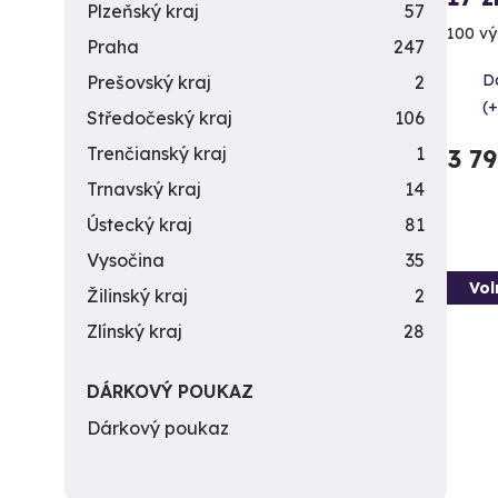
Plzeňský kraj
57
100 vý
Praha
247
Da
Prešovský kraj
2
(+
Středočeský kraj
106
Trenčianský kraj
1
3 7
Trnavský kraj
14
Ústecký kraj
81
Vysočina
35
Vol
Žilinský kraj
2
Zlínský kraj
28
DÁRKOVÝ POUKAZ
Dárkový poukaz