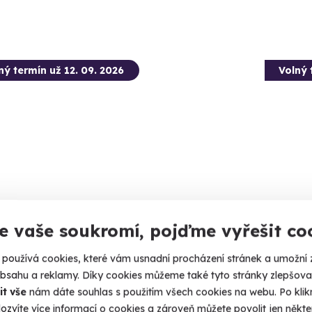
ný termín už 12. 09. 2026
Volný 
la flyboardingu s videorozborem
Zážitk
e vaše soukromí, pojďme vyřešit co
zbraní
e pocit svobody díky Flyboardovému kurzu!
používá cookies, které vám usnadní procházení stránek a umožní 
Vystřílíte
ipno (Amenity Resort)
obsahu a reklamy. Díky cookies můžeme také tyto stránky zlepšovat
 4 další lokality)
Dačic
it vše
nám dáte souhlas s použitím všech cookies na webu. Po kliknu
(+ 28
ozvíte více informací o cookies a zároveň můžete povolit jen někter