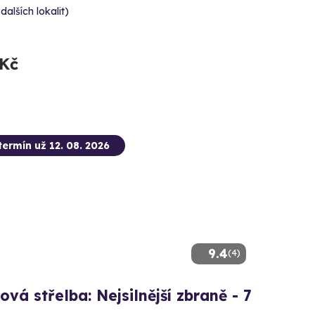
 dalších lokalit)
 Kč
termín už 12. 08. 2026
9.4
(4)
ová střelba: Nejsilnější zbraně - 7