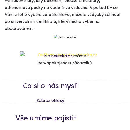
vyhlídkové lety, lety balónem, letecké simulátory,
adrenalinové pecky na vodě či ve vzduchu. A pokud by se
Vám z toho výběru zatočila hlava, můžete vždycky sáhnout
po univerzálním certifikátu, který nechá výběr na
obdarovaném.
Na
heureka.cz
máme
96% spokojenost zákazníků.
Co si o nás myslí
Zobraz ohlasy
Vše umíme pojistit