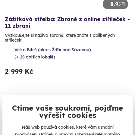
8.9
(17)
Zážitková střelba: Zbraně z online stříleček -
11 zbraní
Vyzkoušejte si naživo zbraně, které znáte z oblíbených
stříleček!
Velká Bíteš (okres Žďár nad Sázavou)
(+ 28 dalších lokalit)
2 999 Kč
Volný termín už 12. 08. 2026
Ctíme vaše soukromí, pojďme
vyřešit cookies
Náš web používá cookies, které vám usnadní
procházení stránek a umožní zobrazení relevantního