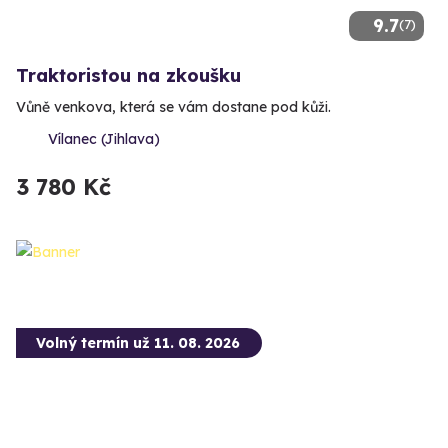
9.7
(7)
Traktoristou na zkoušku
Vůně venkova, která se vám dostane pod kůži.
Vílanec (Jihlava)
3 780 Kč
Volný termín už 11. 08. 2026