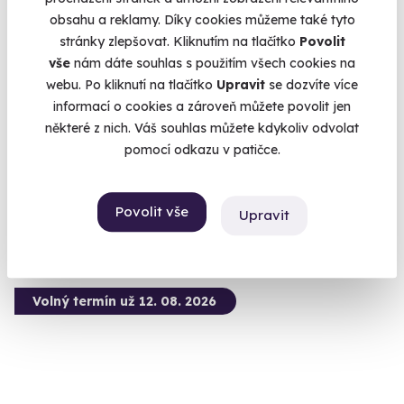
obsahu a reklamy. Díky cookies můžeme také tyto
stránky zlepšovat. Kliknutím na tlačítko
Povolit
vše
nám dáte souhlas s použitím všech cookies na
Zážitková střelba pro děti - 10 zbraní
webu. Po kliknutí na tlačítko
Upravit
se dozvíte více
informací o cookies a zároveň můžete povolit jen
Připravte se na nálož 80 nábojů.
některé z nich. Váš souhlas můžete kdykoliv odvolat
Velká Bíteš (okres Žďár nad Sázavou)
pomocí odkazu v patičce.
(+ 28 dalších lokalit)
1 999 Kč
Povolit vše
Upravit
Volný termín už 12. 08. 2026