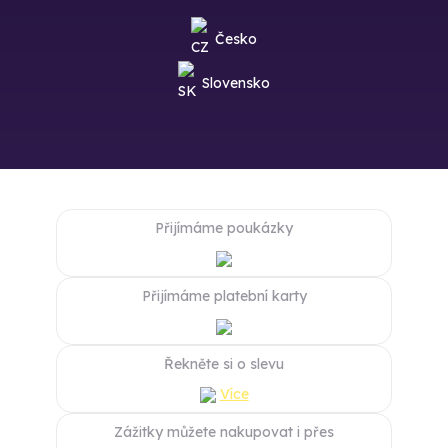
Česko
Slovensko
Přijímáme poukázky
Přijímáme platební karty
Řekněte si o slevu
Více
Zážitky můžete nakupovat i přes