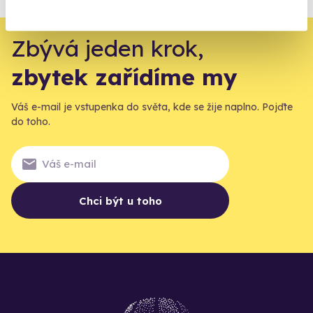
Vše o pojištění
Zbývá jeden krok,
zbytek zařídíme my
Váš e-mail je vstupenka do světa, kde se žije naplno. Pojďte
do toho.
Chci být u toho