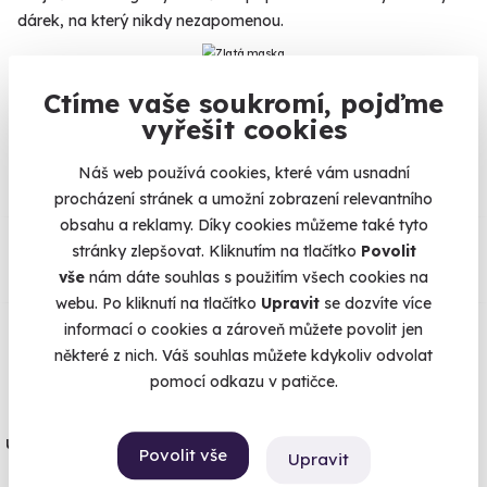
dárek, na který nikdy nezapomenou.
Ctíme vaše soukromí, pojďme
vyřešit cookies
Na
heureka.cz
máme
96% spokojenost zákazníků.
Náš web používá cookies, které vám usnadní
procházení stránek a umožní zobrazení relevantního
obsahu a reklamy. Díky cookies můžeme také tyto
Co si o nás myslí
stránky zlepšovat. Kliknutím na tlačítko
Povolit
vše
nám dáte souhlas s použitím všech cookies na
Zobraz ohlasy
webu. Po kliknutí na tlačítko
Upravit
se dozvíte více
informací o cookies a zároveň můžete povolit jen
Vše umíme pojistit
některé z nich. Váš souhlas můžete kdykoliv odvolat
pomocí odkazu v patičce.
Jeden nikdy neví. Máme nejvyšší
úrazové pojištění z nabídky zážitkových
Povolit vše
Upravit
agentur.