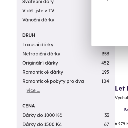
Svatební dary
196
Viděli jste v TV
31
Vánoční dárky
311
Vol
DRUH
AK
Luxusní dárky
142
Netradiční dárky
353
Originální dárky
452
Romantické dárky
195
Romantické pobyty pro dva
104
Let
více …
Vychut
CENA
Br
Dárky do 1000 Kč
33
6 979 
Dárky do 1500 Kč
67