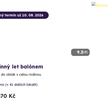
ný termín už 10. 08. 2026
9.3
(8)
inný let balónem
 do oblak s celou rodinou.
no (+ 41 dalších lokalit)
870 Kč