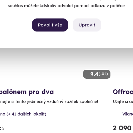
souhlas můžete kdykoliv odvolat pomocí odkazu v patičce.
Povolit vše
Upravit
ný termín už 07. 08. 2026
Volný 
CE
9.4
(104)
 balónem pro dva
Offroa
nejte si tento jedinečný vzdušný zážitek společně!
Užijte si 
no (+ 41 dalších lokalit)
Vílan
2 090
Kč