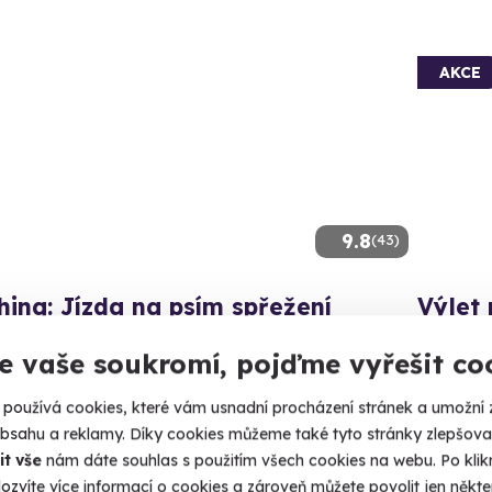
AKCE
9.8
(43)
ing: Jízda na psím spřežení
Výlet
hu i na blátě, na saních nebo na kolech.
Zažijte jí
e vaše soukromí, pojďme vyřešit co
liště (okres Jihlava)
Vílan
používá cookies, které vám usnadní procházení stránek a umožní 
 2 další lokality)
obsahu a reklamy. Díky cookies můžeme také tyto stránky zlepšovat
2 230 Kč
it vše
nám dáte souhlas s použitím všech cookies na webu. Po kliknu
00 Kč
2 030
ozvíte více informací o cookies a zároveň můžete povolit jen někter