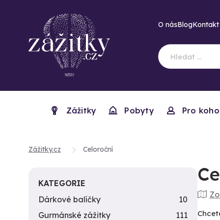
O nás
Blog
Kontakt
Zážitky
Pobyty
Pro koho
Zážitky.cz
Celoroční
Ce
KATEGORIE
Zo
Dárkové balíčky
10
Chcete
Gurmánské zážitky
111