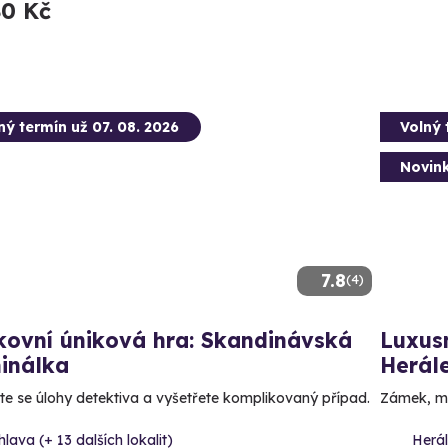
80 Kč
ný termín už 07. 08. 2026
Volný 
Novin
7.8
(4)
kovní úniková hra: Skandinávská
Luxus
inálka
Herál
te se úlohy detektiva a vyšetřete komplikovaný případ.
Zámek, ma
hlava (+ 13 dalších lokalit)
Herál