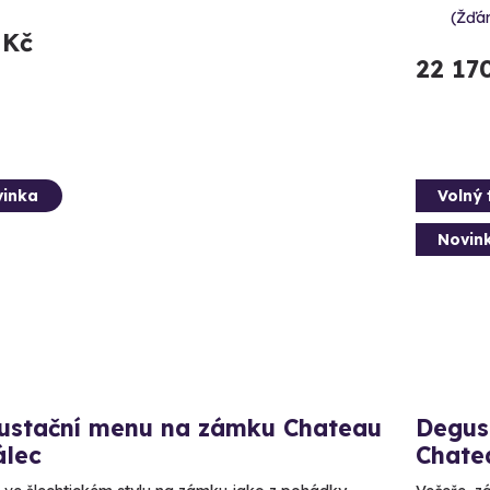
(Žďá
 Kč
22 17
inka
Volný 
Novin
ustační menu na zámku Chateau
Degus
álec
Chate