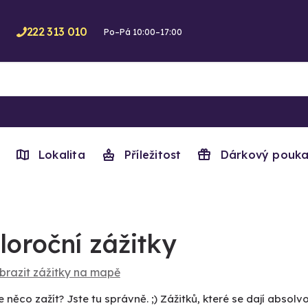
222 313 010
Po–Pá 10:00–17:00
Lokalita
Příležitost
Dárkový pouka
loroční zážitky
brazit zážitky na mapě
 něco zažít? Jste tu správně. ;) Zážitků, které se dají abso