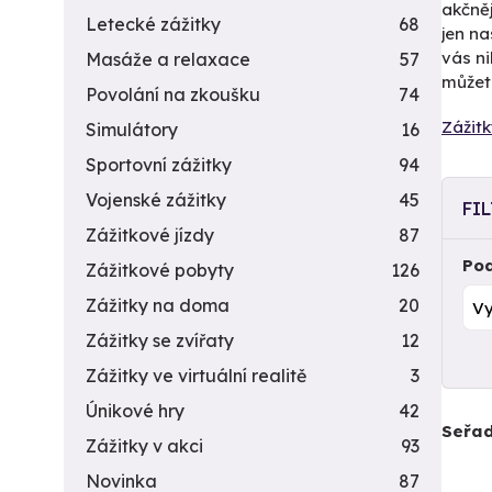
akčněj
Letecké zážitky
68
jen na
vás n
Masáže a relaxace
57
můžete
Povolání na zkoušku
74
Zážitk
Simulátory
16
Sportovní zážitky
94
Vojenské zážitky
45
FI
Zážitkové jízdy
87
Pod
Zážitkové pobyty
126
Zážitky na doma
20
Zážitky se zvířaty
12
Zážitky ve virtuální realitě
3
Únikové hry
42
Seřad
Zážitky v akci
93
Novinka
87