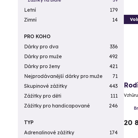
Zážitky na blátě
39
Letní
179
Zimní
14
Vol
PRO KOHO
Dárky pro dva
336
Dárky pro muže
492
Dárky pro ženy
421
Nejprodávanější dárky pro muže
71
Rod
Skupinové zážitky
443
Vzhůru
Zážitky pro děti
111
Zážitky pro handicapované
246
Br
20 
TYP
Adrenalinové zážitky
174