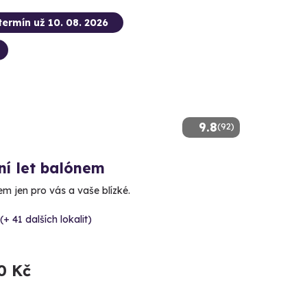
termín už 10. 08. 2026
9.8
(92)
ní let balónem
m jen pro vás a vaše blízké.
(+ 41 dalších lokalit)
0 Kč