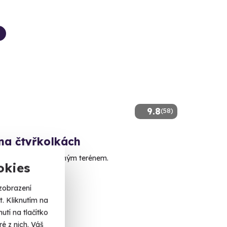
9.8
(58)
 na čtyřkolkách
zdu na čtyřkolce volným terénem.
okies
ec (Jihlava)
zobrazení
. Kliknutím na
tí na tlačítko
 Kč
é z nich. Váš