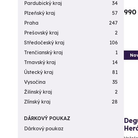
Pardubický kraj
34
990
Plzeňský kraj
57
Praha
247
Prešovský kraj
2
Středočeský kraj
106
Trenčianský kraj
1
Nov
Trnavský kraj
14
Ústecký kraj
81
Vysočina
35
Žilinský kraj
2
Zlínský kraj
28
DÁRKOVÝ POUKAZ
Deg
Her
Dárkový poukaz