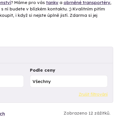
enství
? Máme pro vás
tanky
a
obrněné transportéry
,
s ní budete v blízkém kontaktu. ;) Kvalitním pitím
oupit, i když si nejste úplně jistí. Zdarma si jej
Podle ceny
Zrušit filtrování
Zobrazeno 12 zážitků.
ích