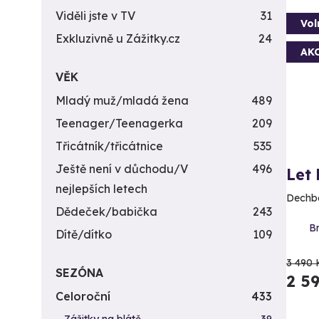
Viděli jste v TV
31
Vol
Exkluzivně u Zážitky.cz
24
AK
VĚK
Mladý muž/mladá žena
489
Teenager/Teenagerka
209
Třicátník/třicátnice
535
Ještě není v důchodu/V
496
Let
nejlepších letech
Dechbe
Dědeček/babička
243
Br
Dítě/dítko
109
3 490 
SEZÓNA
2 5
Celoroční
433