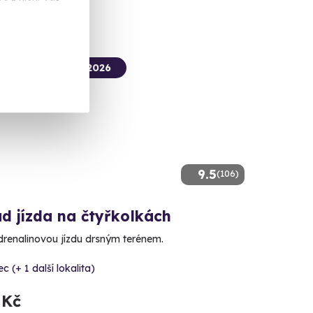
termín už 08. 08. 2026
9.5
(106)
d jízda na čtyřkolkách
adrenalinovou jízdu drsným terénem.
ec (+ 1 další lokalita)
 Kč