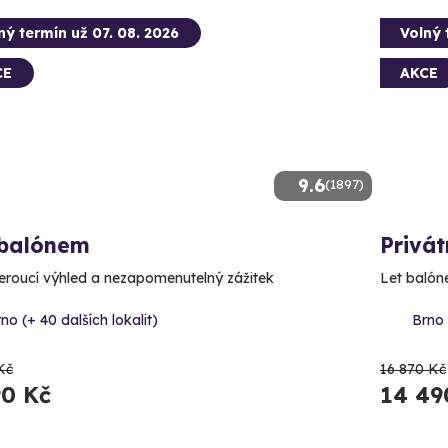
ný termín už 07. 08. 2026
Volný 
CE
AKCE
9.6
(1897)
 balónem
Privát
roucí výhled a nezapomenutelný zážitek
Let balóne
no (+ 40 dalších lokalit)
Brno 
Kč
16 870 Kč
90 Kč
14 49