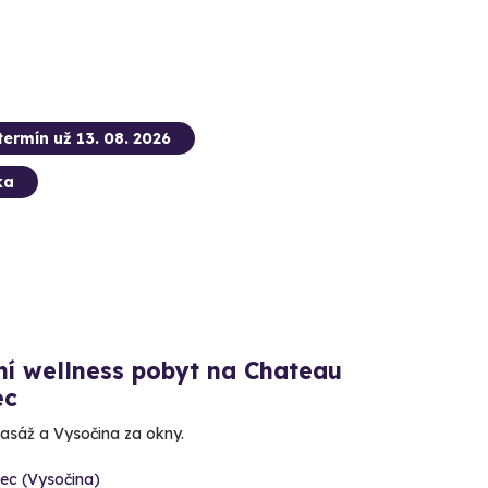
termín už 13. 08. 2026
ka
ní wellness pobyt na Chateau
ec
sáž a Vysočina za okny.
ec (Vysočina)