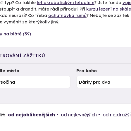
ší typ? Co takhle
let akrobatickým letadlem
? Jste fanda
voj
stoupit a drandit. Máte rádi přírodu? Při
kurzu lezení na skále
ikdo neurazí? Co třeba
ochutnávka rumů
? Nebojte se zážitek k
 vyměnit za kterýkoliv jiný.
y na blátě (39)
LTROVÁNÍ ZÁŽITKŮ
le místa
Pro koho
od nejoblíbenějších
od nejlevnějších
od nejdražš
it: