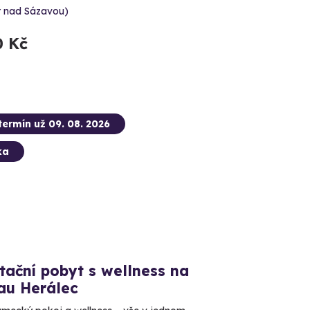
r nad Sázavou)
0 Kč
termín už 09. 08. 2026
ka
tační pobyt s wellness na
au Herálec