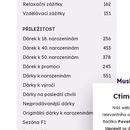
Relaxační zážitky
162
Vzdělávací zážitky
151
PŘILEŽITOST
Dárek k 18. narozeninám
256
Dárek k 40. narozeninám
453
Dárek k 50. narozeninám
378
Dárek k promoci
245
Dárky k narozeninám
551
Mush
Dárky k výročí
294
Na sně
Dárky na poslední chvíli
450
Ctím
Ka
Nejprodávanější dárky
56
Náš web 
(+
Originální dárky k narozeninám
422
relevantního 
tlačítko
Povol
3 6
Sezóna F1
4
Upravit
se d