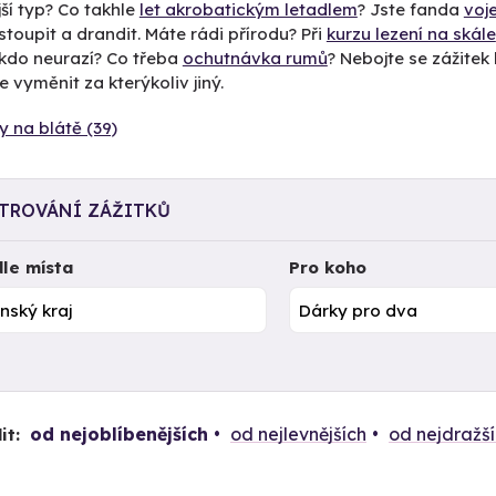
ší typ? Co takhle
let akrobatickým letadlem
? Jste fanda
voj
stoupit a drandit. Máte rádi přírodu? Při
kurzu lezení na skále
ikdo neurazí? Co třeba
ochutnávka rumů
? Nebojte se zážitek k
 vyměnit za kterýkoliv jiný.
y na blátě (39)
LTROVÁNÍ ZÁŽITKŮ
le místa
Pro koho
od nejoblíbenějších
od nejlevnějších
od nejdražš
it: