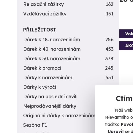
Relaxační zážitky
162
Vzdělávací zážitky
151
PŘILEŽITOST
Vol
Dárek k 18. narozeninám
256
AK
Dárek k 40. narozeninám
453
Dárek k 50. narozeninám
378
Dárek k promoci
245
Dárky k narozeninám
551
Dárky k výročí
294
Let
Dárky na poslední chvíli
450
Ctím
Nejprodávanější dárky
56
Vychut
Náš web 
Originální dárky k narozeninám
422
relevantního 
K
tlačítko
Povol
Sezóna F1
4
(+
Upravit
se d