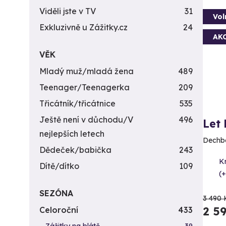
Viděli jste v TV
31
Vol
Exkluzivně u Zážitky.cz
24
AK
VĚK
Mladý muž/mladá žena
489
Teenager/Teenagerka
209
Třicátník/třicátnice
535
Ještě není v důchodu/V
496
Let
nejlepších letech
Dechbe
Dědeček/babička
243
K
Dítě/dítko
109
(+
SEZÓNA
3 490 
2 5
Celoroční
433