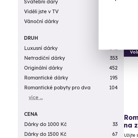
Svatební dary
196
6 979 
Viděli jste v TV
31
5 1
Vánoční dárky
311
DRUH
Luxusní dárky
142
Vol
Netradiční dárky
353
Originální dárky
452
Romantické dárky
195
Romantické pobyty pro dva
104
více …
CENA
Rom
Dárky do 1000 Kč
33
na 
Dárky do 1500 Kč
67
Užijte