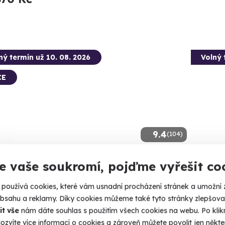
ný termín už 10. 08. 2026
Volný 
CE
9.4
(104)
 balónem pro dva
Relax
e vaše soukromí, pojďme vyřešit co
zámku
nejte si tento jedinečný vzdušný zážitek společně!
používá cookies, které vám usnadní procházení stránek a umožní 
Užijte si 
obsahu a reklamy. Díky cookies můžeme také tyto stránky zlepšovat
zámku.
roměříž
it vše
nám dáte souhlas s použitím všech cookies na webu. Po kliknu
 41 dalších lokalit)
Slavič
ozvíte více informací o cookies a zároveň můžete povolit jen někter