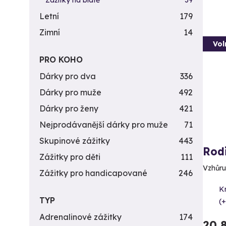
Zážitky na blátě
39
Letní
179
Zimní
14
Vol
PRO KOHO
Dárky pro dva
336
Dárky pro muže
492
Dárky pro ženy
421
Nejprodávanější dárky pro muže
71
Skupinové zážitky
443
Rod
Zážitky pro děti
111
Vzhůru
Zážitky pro handicapované
246
K
TYP
(+
Adrenalinové zážitky
174
20 