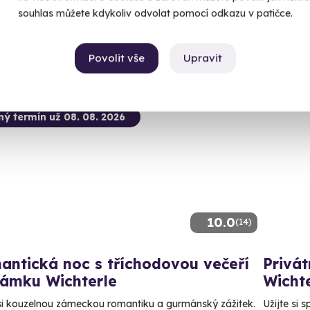
souhlas můžete kdykoliv odvolat pomocí odkazu v patičce.
Kč
14 40
80 Kč
Povolit vše
Upravit
ný termín už 08. 08. 2026
10.0
(14)
antická noc s tříchodovou večeří
Privát
zámku Wichterle
Wichte
 si kouzelnou zámeckou romantiku a gurmánský zážitek.
Užijte si