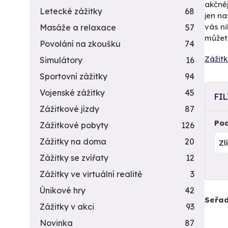
akčněj
Letecké zážitky
68
jen na
vás n
Masáže a relaxace
57
můžete
Povolání na zkoušku
74
Zážitk
Simulátory
16
Sportovní zážitky
94
Vojenské zážitky
45
FI
Zážitkové jízdy
87
Pod
Zážitkové pobyty
126
Zážitky na doma
20
Zážitky se zvířaty
12
Zážitky ve virtuální realitě
3
Únikové hry
42
Seřad
Zážitky v akci
93
Novinka
87