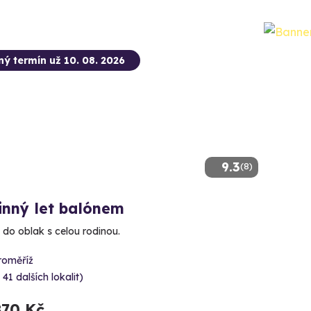
ný termín už 10. 08. 2026
9.3
(8)
inný let balónem
 do oblak s celou rodinou.
roměříž
 41 dalších lokalit)
870 Kč