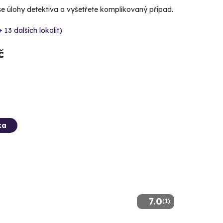
se úlohy detektiva a vyšetřete komplikovaný případ.
+ 13 dalších lokalit)
č
ka
7.0
(1)