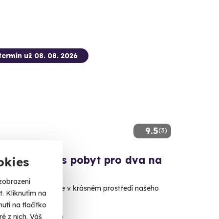
termín už 08. 08. 2026
9.5
(3)
ační wellness pobyt pro dva na
okies
 Wichterle
zobrazení
relaxaci a péči o sebe v krásném prostředí našeho
. Kliknutím na
tí na tlačítko
ín (okres Zlín) (Zlín)
é z nich. Váš