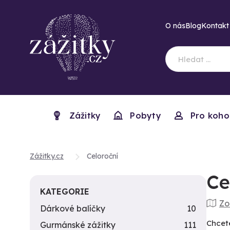
O nás
Blog
Kontakt
Zážitky
Pobyty
Pro koho
Zážitky.cz
Celoroční
Ce
KATEGORIE
Zo
Dárkové balíčky
10
Chcete
Gurmánské zážitky
111