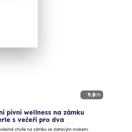
0 Kč
9.8
(4)
ní pivní wellness na zámku
rle s večeří pro dva
 společné chvíle na zámku se zlatavým mokem.