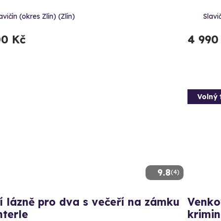
avičín (okres Zlín) (Zlín)
Slavič
00 Kč
4 990
Volný 
9.8
(4)
í lázně pro dva s večeří na zámku
Venko
terle
krimi