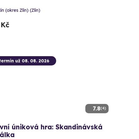
ín (okres Zlín) (Zlín)
 Kč
termín už 08. 08. 2026
7.8
(4)
vní úniková hra: Skandinávská
nálka