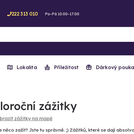
222 313 010
Po–Pá 10:00–17:00
Lokalita
Příležitost
Dárkový pouka
loroční zážitky
brazit zážitky na mapě
 něco zažít? Jste tu správně. ;) Zážitků, které se dají abso