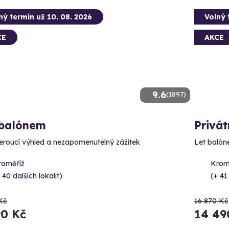
ný termín už 10. 08. 2026
Volný 
CE
AKCE
9.6
(1897)
 balónem
Privát
roucí výhled a nezapomenutelný zážitek
Let balóne
roměříž
Krom
 40 dalších lokalit)
(+ 41
Kč
16 870 Kč
90 Kč
14 49