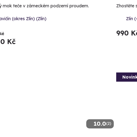
ý mok teče v zámeckém podzemí proudem.
Zhostěte 
avičín (okres Zlín) (Zlín)
Zlín (
990 K
Kč
50 Kč
Novin
10.0
(2)