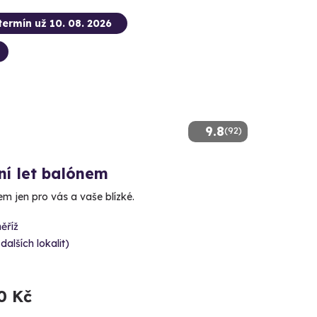
termín už 10. 08. 2026
9.8
(92)
ní let balónem
m jen pro vás a vaše blízké.
ěříž
 dalších lokalit)
0 Kč