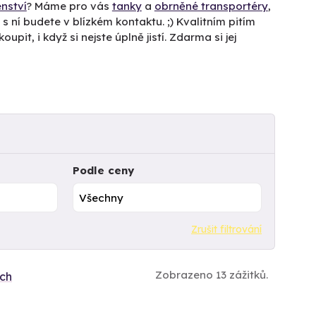
enství
? Máme pro vás
tanky
a
obrněné transportéry
,
s ní budete v blízkém kontaktu. ;) Kvalitním pitím
oupit, i když si nejste úplně jistí. Zdarma si jej
Podle ceny
Zrušit filtrování
Zobrazeno 13 zážitků.
ích