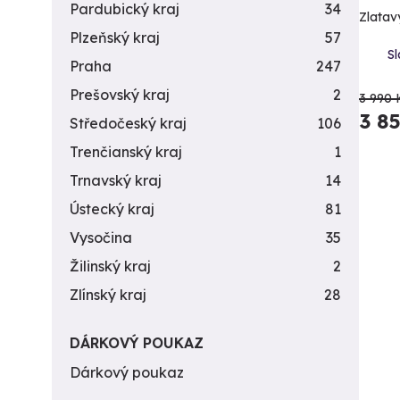
Pardubický kraj
34
Zlatav
Plzeňský kraj
57
Sl
Praha
247
Prešovský kraj
2
3 990 
3 8
Středočeský kraj
106
Trenčianský kraj
1
Trnavský kraj
14
Ústecký kraj
81
Vysočina
35
Žilinský kraj
2
Zlínský kraj
28
DÁRKOVÝ POUKAZ
Dárkový poukaz