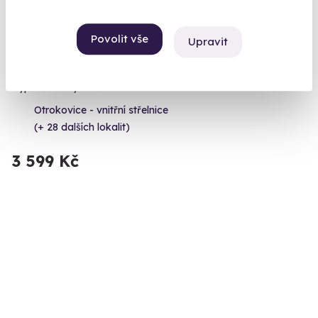
9.4
(4)
Povolit vše
Upravit
Zážitková střelba: Nejsilnější zbraně - 7
zbraní
Vypálíte 13 výstřelů!
Otrokovice - vnitřní střelnice
(+ 28 dalších lokalit)
3 599 Kč