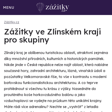
MENU
Zážitky.cz
Zážitky ve Zlínském kraji
pro skupiny
Zlínský kraj je oblíbenou turistickou oblastí, atraktivní zejména
díky množství přírodních, kulturních a historických památek.
Nikde jinde v České republice nelze najít oblast, která nabídne
současně hory, zahradní architekturu, lázně, vinařská údolí a
pozůstatky Velkomoravské říše, to vše v kontrastu s moderní
baťovskou funkcionalistickou architekturou. A co teprve
prohlédnout si všechnu tu krásu z výšky. Nasedněte do
proutěného koše horkovzdušného balónu a jako
vzduchoplavci se vydejte na průzkum této unikátní krajiny.
Máte rádi více adrenalinu? Nechte se „vystrčit“ z letadla