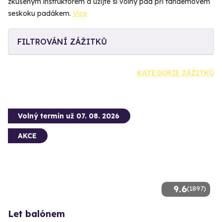
zkušeným instruktorem a užijte si volný pád při tandemovém
seskoku padákem.
Více
FILTROVÁNÍ ZÁŽITKŮ
KATEGORIE ZÁŽITKŮ
Volný termín už 07. 08. 2026
AKCE
9.6
(1897)
Let balónem