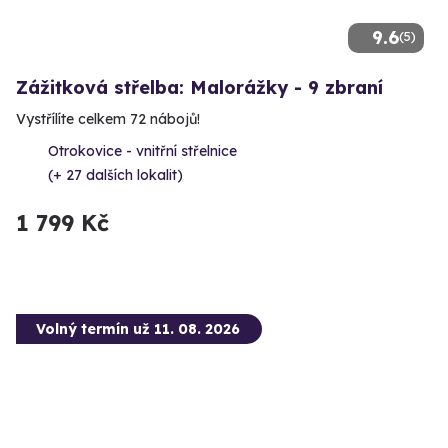
9.6
(5)
Zážitková střelba: Malorážky - 9 zbraní
Vystřílíte celkem 72 nábojů!
Otrokovice - vnitřní střelnice
(+ 27 dalších lokalit)
1 799 Kč
Volný termín už 11. 08. 2026