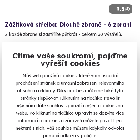
9.5
(5)
Zážitková střelba: Dlouhé zbraně - 6 zbraní
Z každé zbraně si zastřílíte pětkrát - celkem 30 výstřelů.
Otrokovice - vnitřní střelnice
(+ 28 dalších lokalit)
Ctíme vaše soukromí, pojďme
vyřešit cookies
1 899 Kč
Náš web používá cookies, které vám usnadní
procházení stránek a umožní zobrazení relevantního
obsahu a reklamy. Díky cookies můžeme také tyto
stránky zlepšovat. Kliknutím na tlačítko
Povolit
Volný termín už 11. 08. 2026
vše
nám dáte souhlas s použitím všech cookies na
webu. Po kliknutí na tlačítko
Upravit
se dozvíte více
informací o cookies a zároveň můžete povolit jen
některé z nich. Váš souhlas můžete kdykoliv odvolat
pomocí odkazu v patičce.