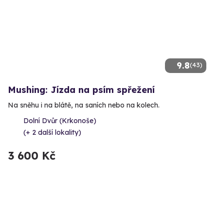
9.8
(43)
Mushing: Jízda na psím spřežení
Na sněhu i na blátě, na saních nebo na kolech.
Dolní Dvůr (Krkonoše)
(+ 2 další lokality)
3 600 Kč