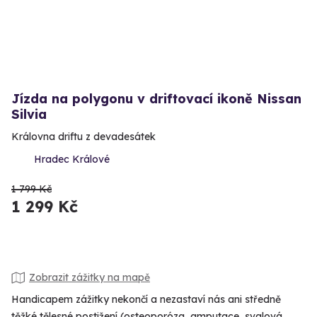
Jízda na polygonu v driftovací ikoně Nissan
Silvia
Královna driftu z devadesátek
Hradec Králové
1 799 Kč
1 299 Kč
Zobrazit zážitky na mapě
Handicapem zážitky nekončí a nezastaví nás ani středně
těžké tělesné postižení (osteoporóza, amputace, svalová