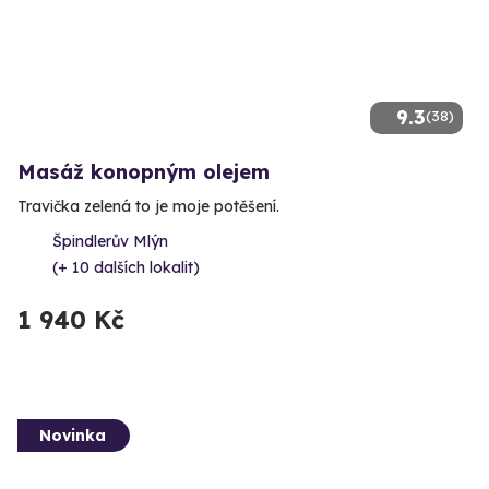
9.3
(38)
Masáž konopným olejem
Travička zelená to je moje potěšení.
Špindlerův Mlýn
(+ 10 dalších lokalit)
1 940 Kč
Novinka