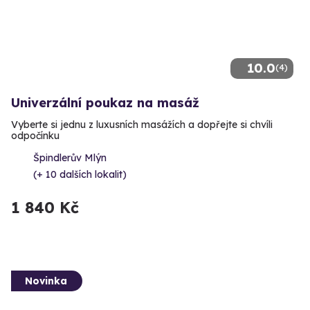
10.0
(4)
Univerzální poukaz na masáž
Vyberte si jednu z luxusních masážích a dopřejte si chvíli
odpočínku
Špindlerův Mlýn
(+ 10 dalších lokalit)
1 840 Kč
Novinka