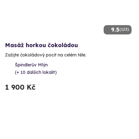
9.5
(123)
Masáž horkou čokoládou
Zažijte čokoládový pocit na celém těle.
Špindlerův Mlýn
(+ 10 dalších lokalit)
1 900 Kč