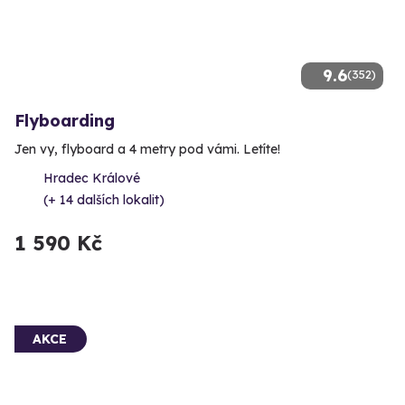
9.6
(352)
Flyboarding
Jen vy, flyboard a 4 metry pod vámi. Letíte!
Hradec Králové
(+ 14 dalších lokalit)
1 590 Kč
AKCE