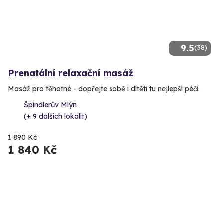
9.5
(38)
Prenatální relaxační masáž
Masáž pro těhotné - dopřejte sobě i dítěti tu nejlepší péči.
Špindlerův Mlýn
(+ 9 dalších lokalit)
1 890 Kč
1 840 Kč