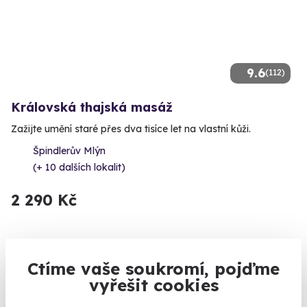
9.6
(112)
Královská thajská masáž
Zažijte umění staré přes dva tisíce let na vlastní kůži.
Špindlerův Mlýn
(+ 10 dalších lokalit)
2 290 Kč
Ctíme vaše soukromí, pojďme
vyřešit cookies