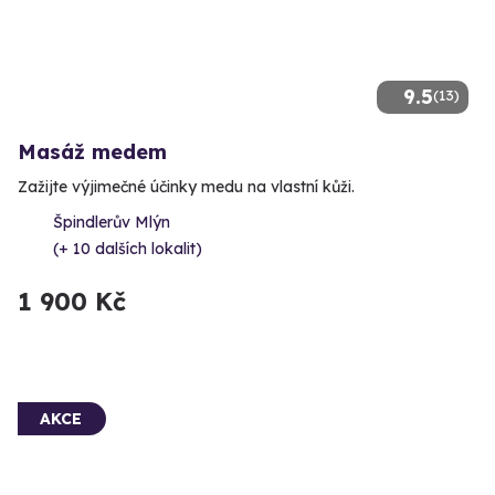
9.5
(13)
Masáž medem
Zažijte výjimečné účinky medu na vlastní kůži.
Špindlerův Mlýn
(+ 10 dalších lokalit)
1 900 Kč
AKCE