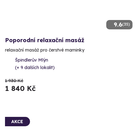
9.6
(35)
Poporodní relaxační masáž
relaxační masáž pro čerstvé maminky
Špindlerův Mlýn
(+ 9 dalších lokalit)
1 930 Kč
1 840 Kč
AKCE