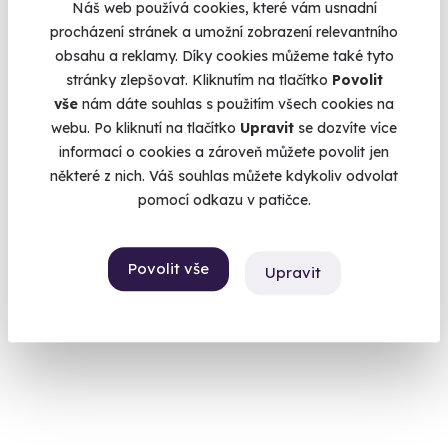
Náš web používá cookies, které vám usnadní
procházení stránek a umožní zobrazení relevantního
obsahu a reklamy. Díky cookies můžeme také tyto
stránky zlepšovat. Kliknutím na tlačítko
Povolit
9.5
(45)
vše
nám dáte souhlas s použitím všech cookies na
webu. Po kliknutí na tlačítko
Upravit
se dozvíte více
Královská aromatická masáž
informací o cookies a zároveň můžete povolit jen
některé z nich. Váš souhlas můžete kdykoliv odvolat
Zažijte starobylou léčebnou metodu využívající přírodní sílu
horkých bylin.
pomocí odkazu v patičce.
Špindlerův Mlýn
(+ 10 dalších lokalit)
Povolit vše
Upravit
2 440 Kč