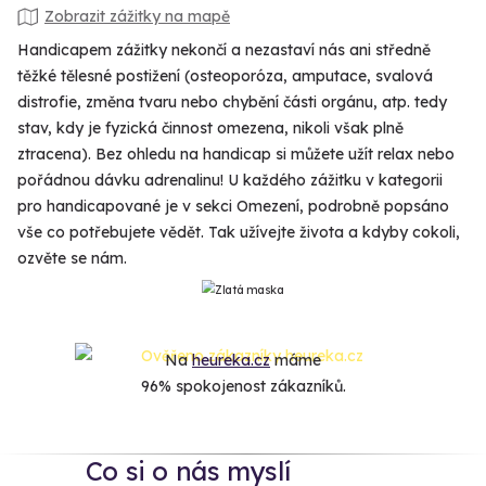
Zobrazit zážitky na mapě
Handicapem zážitky nekončí a nezastaví nás ani středně
těžké tělesné postižení (osteoporóza, amputace, svalová
distrofie, změna tvaru nebo chybění části orgánu, atp. tedy
stav, kdy je fyzická činnost omezena, nikoli však plně
ztracena). Bez ohledu na handicap si můžete užít relax nebo
pořádnou dávku adrenalinu! U každého zážitku v kategorii
pro handicapované je v sekci Omezení, podrobně popsáno
vše co potřebujete vědět. Tak užívejte života a kdyby cokoli,
ozvěte se nám.
Na
heureka.cz
máme
96% spokojenost zákazníků.
Co si o nás myslí