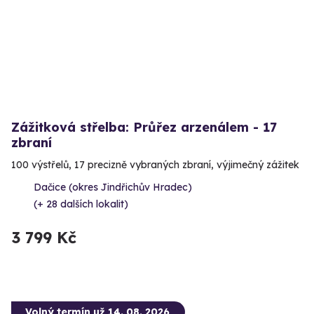
Zážitková střelba: Průřez arzenálem - 17
zbraní
100 výstřelů, 17 precizně vybraných zbraní, výjimečný zážitek
Dačice (okres Jindřichův Hradec)
(+ 28 dalších lokalit)
3 799 Kč
Volný termín už 14. 08. 2026