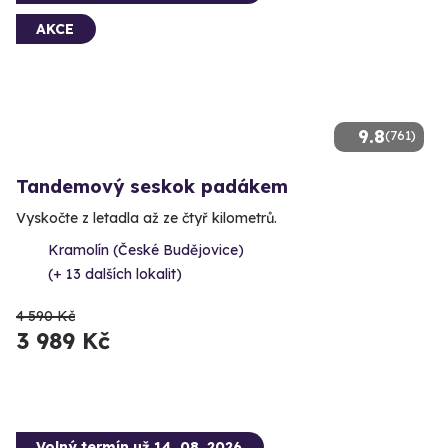
AKCE
9.8
(761)
Tandemový seskok padákem
Vyskočte z letadla až ze čtyř kilometrů.
Kramolín (České Budějovice)
(+ 13 dalších lokalit)
4 590 Kč
3 989 Kč
Volný termín už 14. 08. 2026