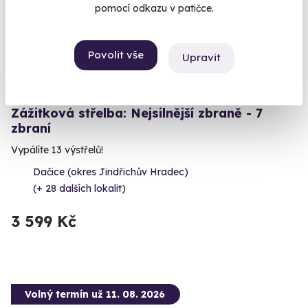
pomocí odkazu v patičce.
Povolit vše
Upravit
9.4
(4)
Zážitková střelba: Nejsilnější zbraně - 7
zbraní
Vypálíte 13 výstřelů!
Dačice (okres Jindřichův Hradec)
(+ 28 dalších lokalit)
3 599 Kč
Volný termín už 11. 08. 2026