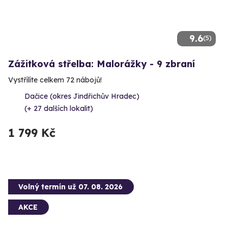
9.6
(5)
Zážitková střelba: Malorážky - 9 zbraní
Vystřílíte celkem 72 nábojů!
Dačice (okres Jindřichův Hradec)
(+ 27 dalších lokalit)
1 799 Kč
Volný termín už 07. 08. 2026
AKCE