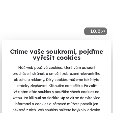
10.0
(2)
Zážitková střelba: Pistole a pušky - 6 zbraní
Ctíme vaše soukromí, pojďme
Čeká vás 60 výstřelů!
vyřešit cookies
Dačice (okres Jindřichův Hradec)
(+ 28 dalších lokalit)
Náš web používá cookies, které vám usnadní
procházení stránek a umožní zobrazení relevantního
3 599 Kč
obsahu a reklamy. Díky cookies můžeme také tyto
stránky zlepšovat. Kliknutím na tlačítko
Povolit
vše
nám dáte souhlas s použitím všech cookies na
webu. Po kliknutí na tlačítko
Upravit
se dozvíte více
informací o cookies a zároveň můžete povolit jen
Volný termín už 11. 08. 2026
některé z nich. Váš souhlas můžete kdykoliv odvolat