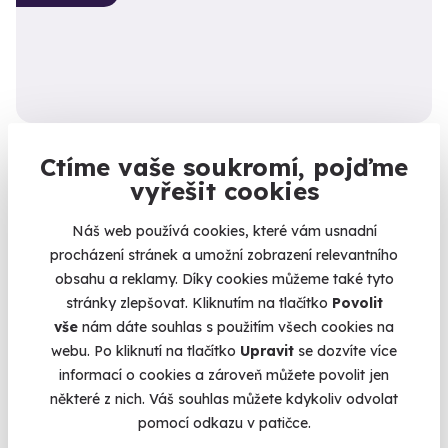
Spolujízda v Lamborghini Huracán Super
Ctíme vaše soukromí, pojďme
Trofeo EVO
vyřešit cookies
Zážitek, kde čísla mluví za vše: 620 koní, 281 km/h
Náš web používá cookies, které vám usnadní
Slovakia Ring
procházení stránek a umožní zobrazení relevantního
(+ 2 další lokality)
obsahu a reklamy. Díky cookies můžeme také tyto
5 990 Kč
stránky zlepšovat. Kliknutím na tlačítko
Povolit
vše
nám dáte souhlas s použitím všech cookies na
webu. Po kliknutí na tlačítko
Upravit
se dozvíte více
informací o cookies a zároveň můžete povolit jen
některé z nich. Váš souhlas můžete kdykoliv odvolat
Volný termín už 31. 08. 2026
pomocí odkazu v patičce.