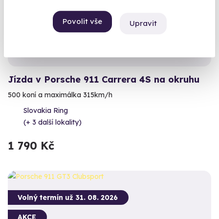
AKCE
Povolit vše
Exkluzivně u Zážitky.cz
Upravit
Jízda v Porsche 911 Carrera 4S na okruhu
500 koní a maximálka 315km/h
Slovakia Ring
(+ 3 další lokality)
1 790 Kč
Volný termín už 31. 08. 2026
AKCE