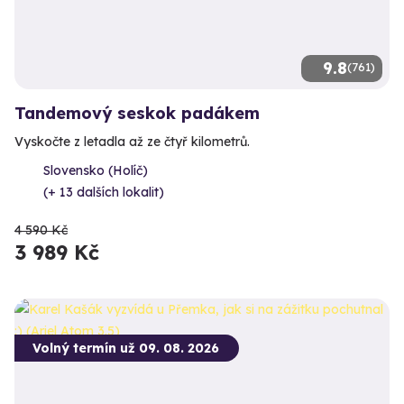
9.8
(761)
Tandemový seskok padákem
Vyskočte z letadla až ze čtyř kilometrů.
Slovensko (Holíč)
(+ 13 dalších lokalit)
4 590 Kč
3 989 Kč
Volný termín už 09. 08. 2026