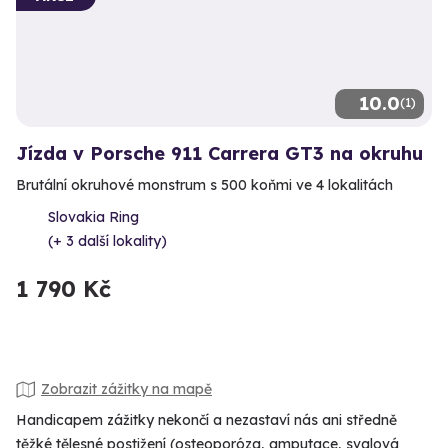
10.0
(1)
Jízda v Porsche 911 Carrera GT3 na okruhu
Brutální okruhové monstrum s 500 koňmi ve 4 lokalitách
Slovakia Ring
(+ 3 další lokality)
1 790 Kč
Zobrazit zážitky na mapě
Handicapem zážitky nekončí a nezastaví nás ani středně
těžké tělesné postižení (osteoporóza, amputace, svalová