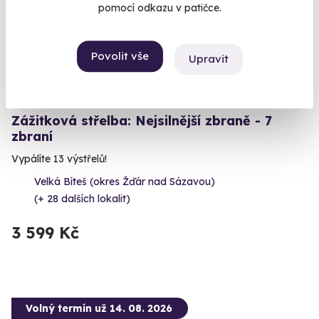
pomocí odkazu v patičce.
Povolit vše
Upravit
9.4
(4)
Zážitková střelba: Nejsilnější zbraně - 7
zbraní
Vypálíte 13 výstřelů!
Velká Bíteš (okres Žďár nad Sázavou)
(+ 28 dalších lokalit)
3 599 Kč
Volný termín už 14. 08. 2026