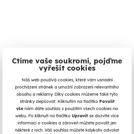
Zběsilá jízda na psím spřežením
Ctíme vaše soukromí, pojďme
Mushing v létě i v zimě
vyřešit cookies
Kaliště (okres Jihlava)
(+ 1 další lokalita)
Náš web používá cookies, které vám usnadní
procházení stránek a umožní zobrazení relevantního
3 750 Kč
obsahu a reklamy. Díky cookies můžeme také tyto
stránky zlepšovat. Kliknutím na tlačítko
Povolit
vše
nám dáte souhlas s použitím všech cookies na
webu. Po kliknutí na tlačítko
Upravit
se dozvíte více
informací o cookies a zároveň můžete povolit jen
Volný termín už 11. 08. 2026
některé z nich. Váš souhlas můžete kdykoliv odvolat