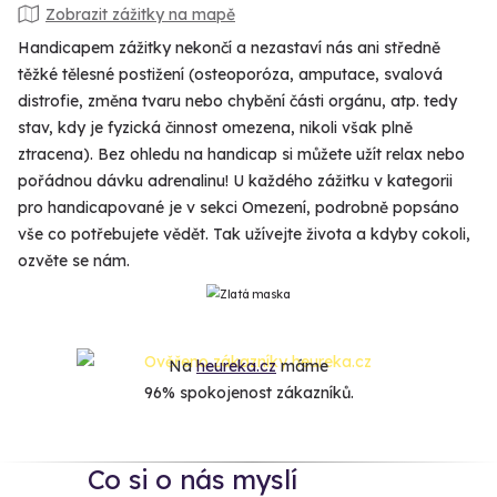
Zobrazit zážitky na mapě
Handicapem zážitky nekončí a nezastaví nás ani středně
těžké tělesné postižení (osteoporóza, amputace, svalová
distrofie, změna tvaru nebo chybění části orgánu, atp. tedy
stav, kdy je fyzická činnost omezena, nikoli však plně
ztracena). Bez ohledu na handicap si můžete užít relax nebo
pořádnou dávku adrenalinu! U každého zážitku v kategorii
pro handicapované je v sekci Omezení, podrobně popsáno
vše co potřebujete vědět. Tak užívejte života a kdyby cokoli,
ozvěte se nám.
Na
heureka.cz
máme
96% spokojenost zákazníků.
Co si o nás myslí