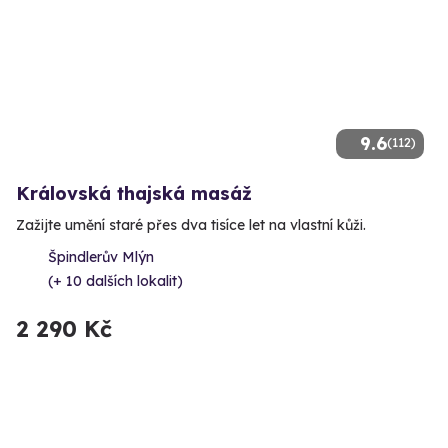
9.6
(112)
Královská thajská masáž
Zažijte umění staré přes dva tisíce let na vlastní kůži.
Špindlerův Mlýn
(+ 10 dalších lokalit)
2 290 Kč