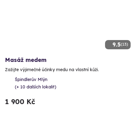
9.5
(13)
Masáž medem
Zažijte výjimečné účinky medu na vlastní kůži.
Špindlerův Mlýn
(+ 10 dalších lokalit)
1 900 Kč