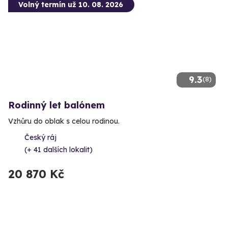
Volný termín už 10. 08. 2026
9.3
(8)
Rodinný let balónem
Vzhůru do oblak s celou rodinou.
Český ráj
(+ 41 dalších lokalit)
20 870 Kč