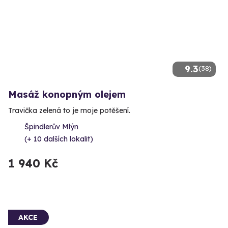
9.3
(38)
Masáž konopným olejem
Travička zelená to je moje potěšení.
Špindlerův Mlýn
(+ 10 dalších lokalit)
1 940 Kč
AKCE