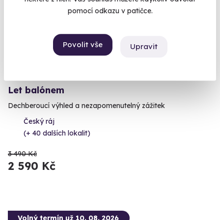
pomocí odkazu v patičce.
AKCE
Povolit vše
Upravit
9.6
(1897)
Let balónem
Dechberoucí výhled a nezapomenutelný zážitek
Český ráj
(+ 40 dalších lokalit)
3 490 Kč
2 590 Kč
Volný termín už 10. 08. 2026