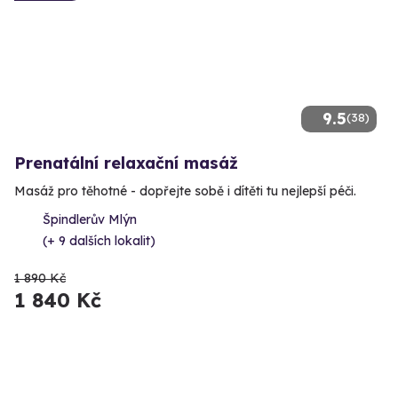
9.5
(38)
Prenatální relaxační masáž
Masáž pro těhotné - dopřejte sobě i dítěti tu nejlepší péči.
Špindlerův Mlýn
(+ 9 dalších lokalit)
1 890 Kč
1 840 Kč