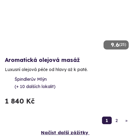
9.6
(25)
Aromatická olejová masáž
Luxusní olejová péče od hlavy až k patě.
Špindlerův Mlýn
(+ 10 dalších lokalit)
1 840 Kč
1
2
»
Načíst další zážitky