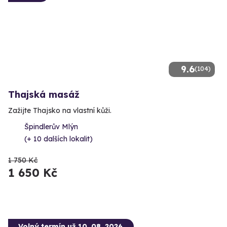
9.6
(104)
Thajská masáž
Zažijte Thajsko na vlastní kůži.
Špindlerův Mlýn
(+ 10 dalších lokalit)
1 750 Kč
1 650 Kč
Volný termín už 10. 08. 2026