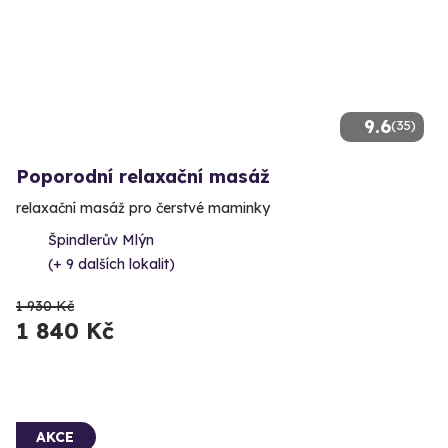
9.6
(35)
Poporodní relaxační masáž
relaxační masáž pro čerstvé maminky
Špindlerův Mlýn
(+ 9 dalších lokalit)
1 930 Kč
1 840 Kč
AKCE