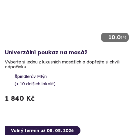
10.0
(4)
Univerzální poukaz na masáž
Vyberte si jednu z luxusních masážích a dopřejte si chvíli
odpočínku
Špindlerův Mlýn
(+ 10 dalších lokalit)
1 840 Kč
Volný termín už 08. 08. 2026