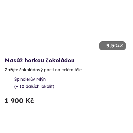
9.5
(123)
Masáž horkou čokoládou
Zažijte čokoládový pocit na celém těle.
Špindlerův Mlýn
(+ 10 dalších lokalit)
1 900 Kč