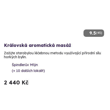
9.5
(45)
Královská aromatická masáž
Zažijte starobylou léčebnou metodu využívající přírodní sílu
horkých bylin.
Špindlerův Mlýn
(+ 10 dalších lokalit)
2 440 Kč