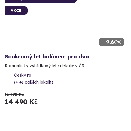
AKCE
9.6
(96)
Soukromý let balónem pro dva
Romantický vyhlídkový let kdekoliv v ČR.
Český ráj
(+ 41 dalších lokalit)
16 870 Kč
14 490 Kč