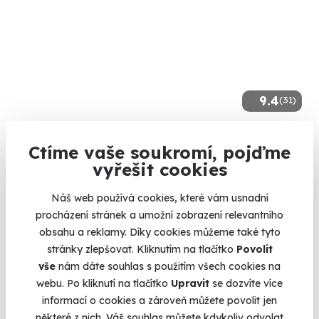
9.4
(31)
Kokosový sen
Ctíme vaše soukromí, pojďme
Zažijte sílu pravého kokosového oleje na celém těle.
vyřešit cookies
Špindlerův Mlýn
Náš web používá cookies, které vám usnadní
(+ 10 dalších lokalit)
procházení stránek a umožní zobrazení relevantního
3 290 Kč
obsahu a reklamy. Díky cookies můžeme také tyto
stránky zlepšovat. Kliknutím na tlačítko
Povolit
vše
nám dáte souhlas s použitím všech cookies na
webu. Po kliknutí na tlačítko
Upravit
se dozvíte více
informací o cookies a zároveň můžete povolit jen
Volný termín už 09. 08. 2026
některé z nich. Váš souhlas můžete kdykoliv odvolat