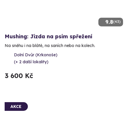
9.8
(43)
Mushing: Jízda na psím spřežení
Na sněhu i na blátě, na saních nebo na kolech.
Dolní Dvůr (Krkonoše)
(+ 2 další lokality)
3 600 Kč
AKCE