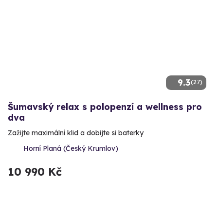
9.3
(27)
Šumavský relax s polopenzí a wellness pro
dva
Zažijte maximální klid a dobijte si baterky
Horní Planá (Český Krumlov)
10 990 Kč