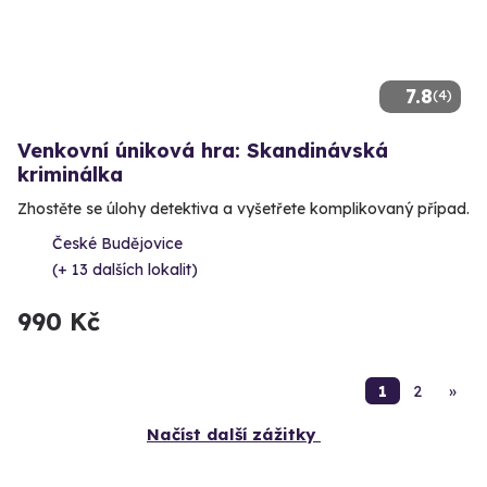
7.8
(4)
Venkovní úniková hra: Skandinávská
kriminálka
Zhostěte se úlohy detektiva a vyšetřete komplikovaný případ.
České Budějovice
(+ 13 dalších lokalit)
990 Kč
1
2
»
Načíst další zážitky