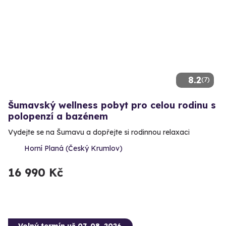
8.2
(7)
Šumavský wellness pobyt pro celou rodinu s
polopenzí a bazénem
Vydejte se na Šumavu a dopřejte si rodinnou relaxaci
Horní Planá (Český Krumlov)
16 990 Kč
Volný termín už 07. 08. 2026