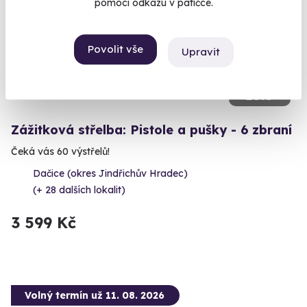
pomocí odkazu v patičce.
Povolit vše
Upravit
10.0
(2)
Zážitková střelba: Pistole a pušky - 6 zbraní
Čeká vás 60 výstřelů!
Dačice (okres Jindřichův Hradec)
(+ 28 dalších lokalit)
3 599 Kč
Volný termín už 11. 08. 2026