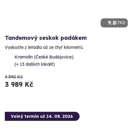
9.8
(761)
Tandemový seskok padákem
Vyskočte z letadla až ze čtyř kilometrů.
Kramolín (České Budějovice)
(+ 13 dalších lokalit)
4 590 Kč
3 989 Kč
Volný termín už 14. 08. 2026