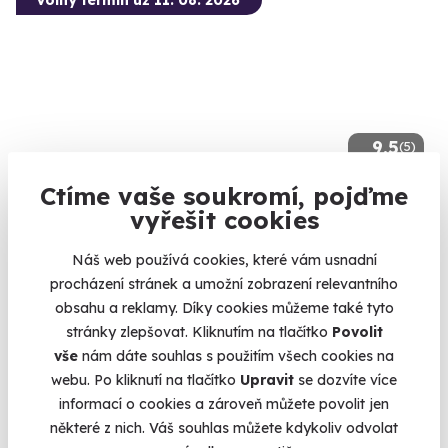
Volný termín už 11. 08. 2026
9.5
(5)
Ctíme vaše soukromí, pojďme
Zážitková střelba: Dlouhé zbraně - 6 zbraní
vyřešit cookies
Z každé zbraně si zastřílíte pětkrát - celkem 30 výstřelů.
Náš web používá cookies, které vám usnadní
Dačice (okres Jindřichův Hradec)
procházení stránek a umožní zobrazení relevantního
(+ 28 dalších lokalit)
obsahu a reklamy. Díky cookies můžeme také tyto
1 899 Kč
stránky zlepšovat. Kliknutím na tlačítko
Povolit
vše
nám dáte souhlas s použitím všech cookies na
webu. Po kliknutí na tlačítko
Upravit
se dozvíte více
informací o cookies a zároveň můžete povolit jen
některé z nich. Váš souhlas můžete kdykoliv odvolat
Volný termín už 11. 08. 2026