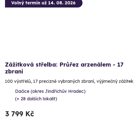
Volný termín už 14. 08. 2026
Zážitková střelba: Průřez arzenálem - 17
zbraní
100 výstřelů, 17 precizně vybraných zbraní, výjimečný zážitek
Dačice (okres Jindřichův Hradec)
(+ 28 dalších lokalit)
3 799 Kč