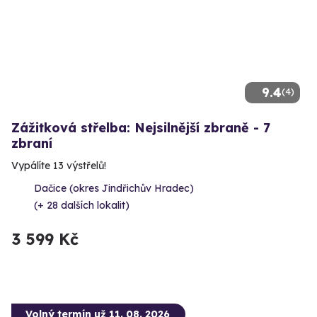
9.4
(4)
Zážitková střelba: Nejsilnější zbraně - 7
zbraní
Vypálíte 13 výstřelů!
Dačice (okres Jindřichův Hradec)
(+ 28 dalších lokalit)
3 599 Kč
Volný termín už 11. 08. 2026