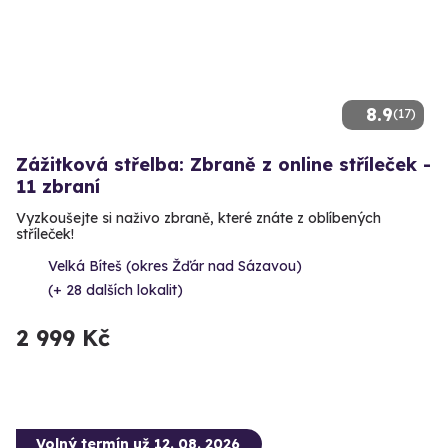
8.9
(17)
Zážitková střelba: Zbraně z online stříleček -
11 zbraní
Vyzkoušejte si naživo zbraně, které znáte z oblíbených
stříleček!
Velká Bíteš (okres Žďár nad Sázavou)
(+ 28 dalších lokalit)
2 999 Kč
Volný termín už 12. 08. 2026