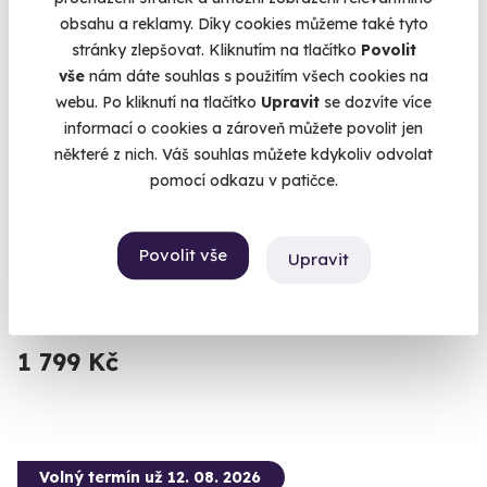
obsahu a reklamy. Díky cookies můžeme také tyto
stránky zlepšovat. Kliknutím na tlačítko
Povolit
vše
nám dáte souhlas s použitím všech cookies na
webu. Po kliknutí na tlačítko
Upravit
se dozvíte více
informací o cookies a zároveň můžete povolit jen
některé z nich. Váš souhlas můžete kdykoliv odvolat
9.6
(5)
pomocí odkazu v patičce.
Zážitková střelba: Malorážky - 9 zbraní
Vystřílíte celkem 72 nábojů!
Povolit vše
Upravit
Velká Bíteš (okres Žďár nad Sázavou)
(+ 27 dalších lokalit)
1 799 Kč
Volný termín už 12. 08. 2026