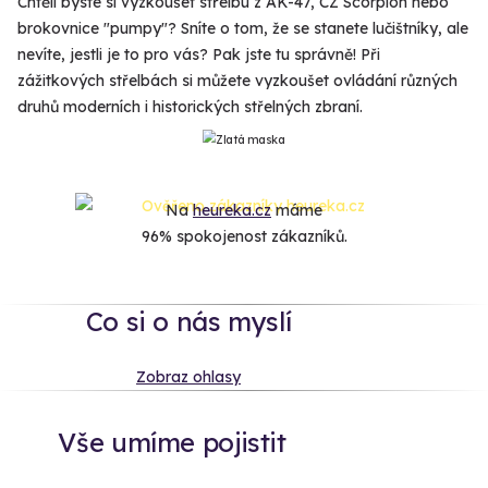
Chtěli byste si vyzkoušet střelbu z AK-47, CZ Scorpion nebo
brokovnice "pumpy"? Sníte o tom, že se stanete lučištníky, ale
nevíte, jestli je to pro vás? Pak jste tu správně! Při
zážitkových střelbách si můžete vyzkoušet ovládání různých
druhů moderních i historických střelných zbraní.
Na
heureka.cz
máme
96% spokojenost zákazníků.
Co si o nás myslí
Zobraz ohlasy
Vše umíme pojistit