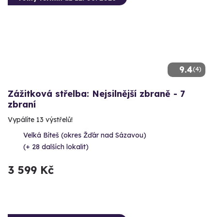
9.4
(4)
Zážitková střelba: Nejsilnější zbraně - 7
zbraní
Vypálíte 13 výstřelů!
Velká Bíteš (okres Žďár nad Sázavou)
(+ 28 dalších lokalit)
3 599 Kč