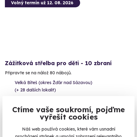
Volný termín už 12. 08. 2026
Zážitková střelba pro děti - 10 zbraní
Připravte se na nálož 80 nábojů.
Velká Bíteš (okres Žďár nad Sázavou)
(+ 28 dalších lokalit)
1 999 Kč
Ctíme vaše soukromí, pojďme
vyřešit cookies
Náš web používá cookies, které vám usnadní
procházení stránek a umožní zobrazení relevantního
Volný termín už 12. 08. 2026