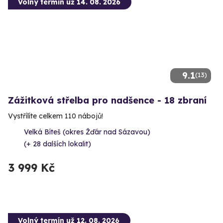
Volný termín už 14. 08. 2026
9.1
(13)
Zážitková střelba pro nadšence - 18 zbraní
Vystřílíte celkem 110 nábojů!
Velká Bíteš (okres Žďár nad Sázavou)
(+ 28 dalších lokalit)
3 999 Kč
Volný termín už 12. 08. 2026