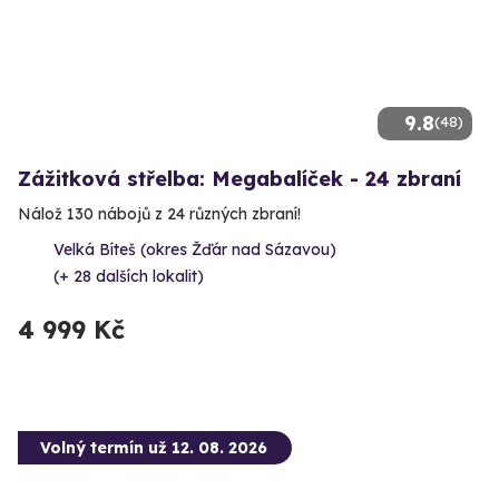
9.8
(48)
Zážitková střelba: Megabalíček - 24 zbraní
Nálož 130 nábojů z 24 různých zbraní!
Velká Bíteš (okres Žďár nad Sázavou)
(+ 28 dalších lokalit)
4 999 Kč
Volný termín už 12. 08. 2026