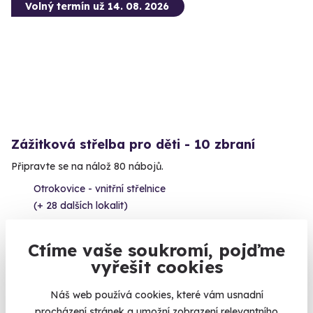
Volný termín už 14. 08. 2026
Zážitková střelba pro děti - 10 zbraní
Připravte se na nálož 80 nábojů.
Otrokovice - vnitřní střelnice
(+ 28 dalších lokalit)
1 999 Kč
Ctíme vaše soukromí, pojďme
vyřešit cookies
Náš web používá cookies, které vám usnadní
procházení stránek a umožní zobrazení relevantního
Volný termín už 14. 08. 2026