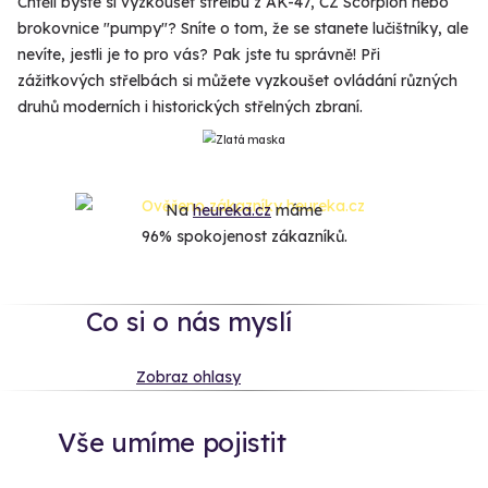
Chtěli byste si vyzkoušet střelbu z AK-47, CZ Scorpion nebo
brokovnice "pumpy"? Sníte o tom, že se stanete lučištníky, ale
nevíte, jestli je to pro vás? Pak jste tu správně! Při
zážitkových střelbách si můžete vyzkoušet ovládání různých
druhů moderních i historických střelných zbraní.
Na
heureka.cz
máme
96% spokojenost zákazníků.
Co si o nás myslí
Zobraz ohlasy
Vše umíme pojistit