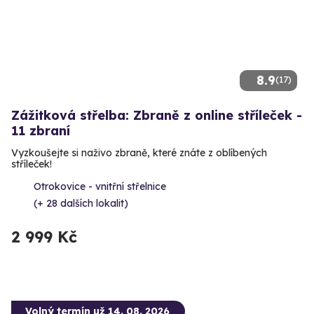
8.9
(17)
Zážitková střelba: Zbraně z online stříleček -
11 zbraní
Vyzkoušejte si naživo zbraně, které znáte z oblíbených
stříleček!
Otrokovice - vnitřní střelnice
(+ 28 dalších lokalit)
2 999 Kč
Volný termín už 14. 08. 2026