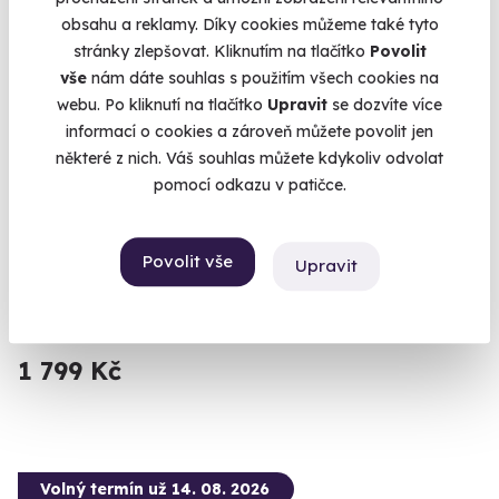
obsahu a reklamy. Díky cookies můžeme také tyto
stránky zlepšovat. Kliknutím na tlačítko
Povolit
vše
nám dáte souhlas s použitím všech cookies na
webu. Po kliknutí na tlačítko
Upravit
se dozvíte více
informací o cookies a zároveň můžete povolit jen
některé z nich. Váš souhlas můžete kdykoliv odvolat
9.6
(5)
pomocí odkazu v patičce.
Zážitková střelba: Malorážky - 9 zbraní
Vystřílíte celkem 72 nábojů!
Povolit vše
Upravit
Otrokovice - vnitřní střelnice
(+ 27 dalších lokalit)
1 799 Kč
Volný termín už 14. 08. 2026