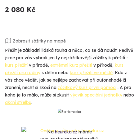
2 080 Kč
Zobrazit zážitky na mapě
Přežít je základní lidská touha a něco, co se dá naučit. Pečlivě
jsme pro vás vybrali jen ty nejzážitkovější zážitky k přežití -
kurz přežití
v přírodě,
extrémní kurz přežití
v přírodě,
kurz
přežití pro rodiny
s dětmi nebo
kurz přežití ve městě
. Kdo z
vás chce vědět, jak se nejlépe zachovat při autonehodě či
zranění, nechť si skočí na
zážitkový kurz první pomoci
. A pro
koho je to málo, může si zkusit
výcvik speciální jednotky
nebo
akční střelbu
.
Na
heureka.cz
máme