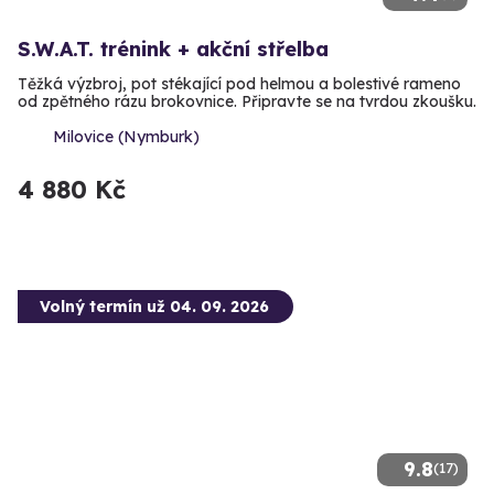
S.W.A.T. trénink + akční střelba
Těžká výzbroj, pot stékající pod helmou a bolestivé rameno
od zpětného rázu brokovnice. Připravte se na tvrdou zkoušku.
Milovice (Nymburk)
4 880 Kč
Volný termín už 04. 09. 2026
9.8
(17)