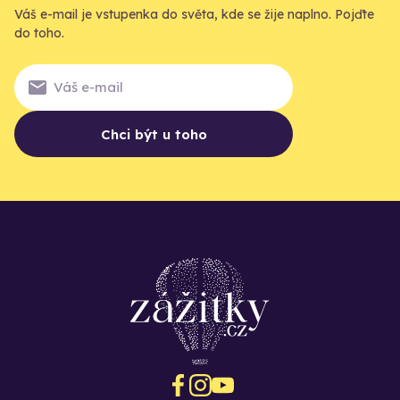
Váš e-mail je vstupenka do světa, kde se žije naplno. Pojďte
do toho.
Chci být u toho