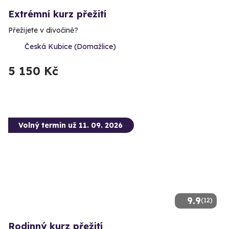
Extrémní kurz přežití
Přežijete v divočině?
Česká Kubice (Domažlice)
5 150 Kč
Volný termín už 11. 09. 2026
9.9
(12)
Rodinný kurz přežití