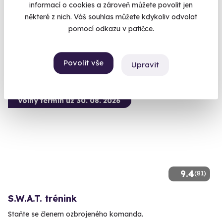
informací o cookies a zároveň můžete povolit jen
Zažijte se svou dospívající ratolestí pořádné dobrodružství
některé z nich. Váš souhlas můžete kdykoliv odvolat
Česká Kubice (Domažlice)
pomocí odkazu v patičce.
7 990 Kč
Povolit vše
Upravit
Volný termín už 30. 08. 2026
9.4
(81)
S.W.A.T. trénink
Staňte se členem ozbrojeného komanda.