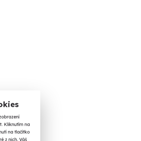
okies
zobrazení
. Kliknutím na
tí na tlačítko
é z nich. Váš