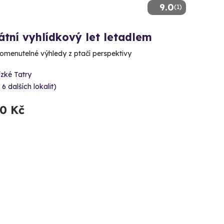
9.0
(1)
átní vyhlídkový let letadlem
menutelné výhledy z ptačí perspektivy
zké Tatry
 6 dalších lokalit)
70 Kč