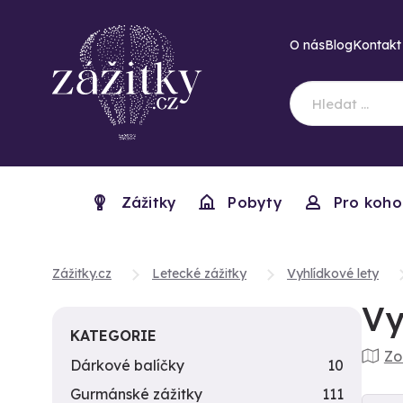
O nás
Blog
Kontakt
Zážitky
Pobyty
Pro koho
Zážitky.cz
Letecké zážitky
Vyhlídkové lety
Vy
KATEGORIE
Zo
Dárkové balíčky
10
Gurmánské zážitky
111