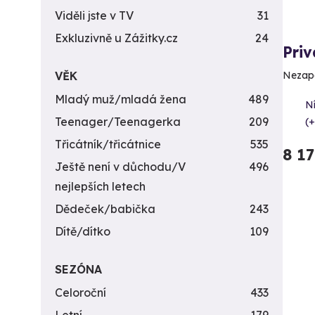
Viděli jste v TV
31
Exkluzivně u Zážitky.cz
24
Priv
VĚK
Nezapo
Mladý muž/mladá žena
489
Ní
Teenager/Teenagerka
209
(+
Třicátník/třicátnice
535
8 1
Ještě není v důchodu/V
496
nejlepších letech
Dědeček/babička
243
Dítě/dítko
109
SEZÓNA
Celoroční
433