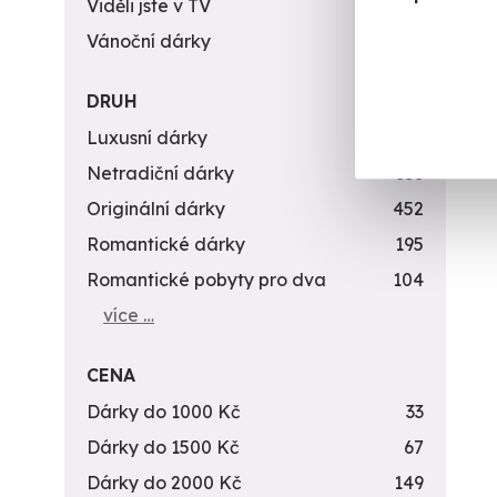
Viděli jste v TV
31
Vánoční dárky
311
DRUH
Luxusní dárky
142
Netradiční dárky
353
Originální dárky
452
Romantické dárky
195
Romantické pobyty pro dva
104
více …
CENA
Dárky do 1000 Kč
33
Dárky do 1500 Kč
67
Dárky do 2000 Kč
149