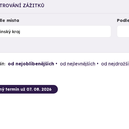
LTROVÁNÍ ZÁŽITKŮ
le místa
Podl
od nejoblíbenějších
od nejlevnějších
od nejdražš
it:
ný termín už 07. 08. 2026