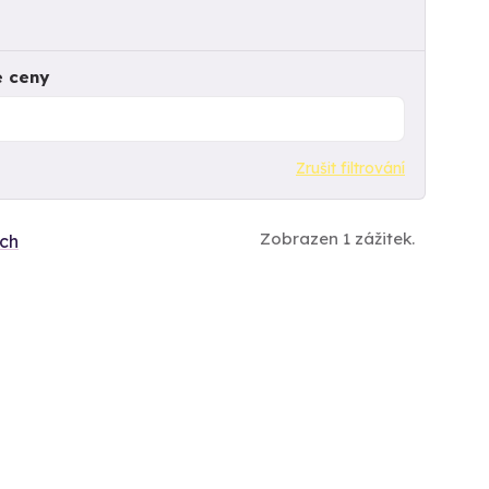
e ceny
Zrušit filtrování
Zobrazen 1 zážitek.
ích