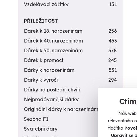
Vzdělávací zážitky
151
PŘILEŽITOST
Dárek k 18. narozeninám
256
Dárek k 40. narozeninám
453
Dárek k 50. narozeninám
378
Dárek k promoci
245
Dárky k narozeninám
551
Dárky k výročí
294
Dárky na poslední chvíli
450
Nejprodávanější dárky
56
Ctím
Originální dárky k narozeninám
422
Náš web 
Sezóna F1
4
relevantního 
tlačítko
Povol
Svatební dary
196
Upravit
se d