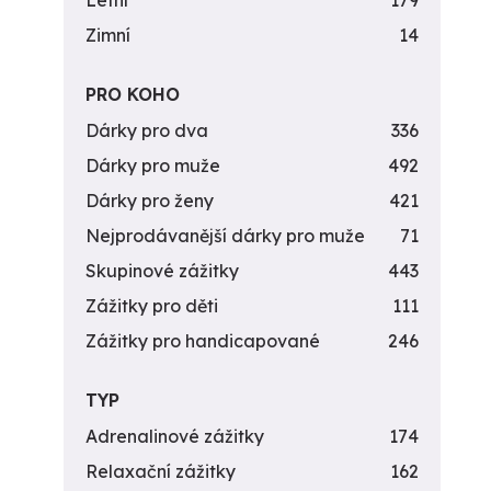
Letní
179
Zimní
14
PRO KOHO
Dárky pro dva
336
Dárky pro muže
492
Dárky pro ženy
421
Nejprodávanější dárky pro muže
71
Skupinové zážitky
443
Zážitky pro děti
111
Zážitky pro handicapované
246
TYP
Adrenalinové zážitky
174
Relaxační zážitky
162