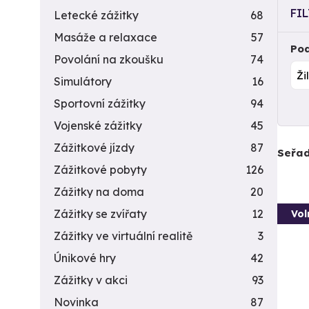
FI
Letecké zážitky
68
Masáže a relaxace
57
Pod
Povolání na zkoušku
74
Simulátory
16
Sportovní zážitky
94
Vojenské zážitky
45
Zážitkové jízdy
87
Seřad
Zážitkové pobyty
126
Zážitky na doma
20
Zážitky se zvířaty
12
Vol
Zážitky ve virtuální realitě
3
Únikové hry
42
Zážitky v akci
93
Novinka
87