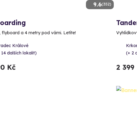
9.6
(352)
boarding
Tande
, flyboard a 4 metry pod vámi. Letíte!
Vyhlídkový
radec Králové
Krkon
 14 dalších lokalit)
(+ 2 d
90 Kč
2 399