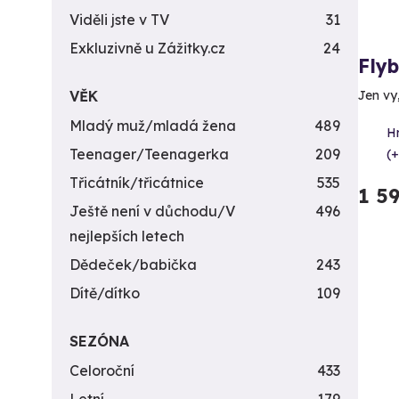
Viděli jste v TV
31
Exkluzivně u Zážitky.cz
24
Fly
VĚK
Jen vy
Mladý muž/mladá žena
489
H
Teenager/Teenagerka
209
(+
Třicátník/třicátnice
535
1 5
Ještě není v důchodu/V
496
nejlepších letech
Dědeček/babička
243
Dítě/dítko
109
SEZÓNA
Celoroční
433