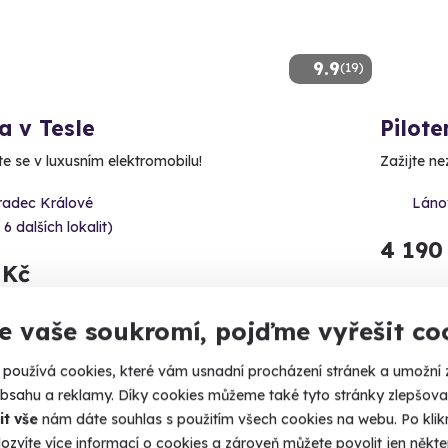
9.9
(19)
a v Tesle
Pilote
te se v luxusním elektromobilu!
Zažijte n
radec Králové
Láno
 6 dalších lokalit)
4 190
 Kč
e vaše soukromí, pojďme vyřešit co
používá cookies, které vám usnadní procházení stránek a umožní 
ný termín už 08. 08. 2026
Volný 
obsahu a reklamy. Díky cookies můžeme také tyto stránky zlepšovat
it vše
nám dáte souhlas s použitím všech cookies na webu. Po kliknu
ozvíte více informací o cookies a zároveň můžete povolit jen někter