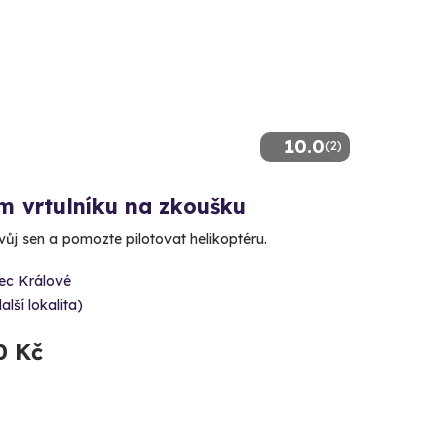
10.0
(2)
m vrtulníku na zkoušku
svůj sen a pomozte pilotovat helikoptéru.
ec Králové
alší lokalita)
0 Kč