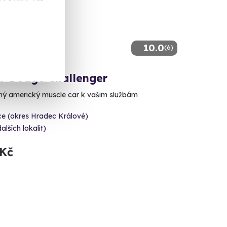
10.0
(6)
 v Dodge Challenger
ný americký muscle car k vašim službám
ce (okres Hradec Králové)
dalších lokalit)
 Kč