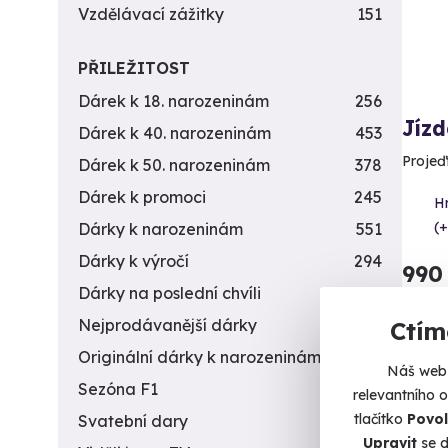
Vzdělávací zážitky
151
PŘILEŽITOST
Dárek k 18. narozeninám
256
Jízd
Dárek k 40. narozeninám
453
Projeď
Dárek k 50. narozeninám
378
Dárek k promoci
245
H
(+
Dárky k narozeninám
551
Dárky k výročí
294
990
Dárky na poslední chvíli
450
Nejprodávanější dárky
56
Ctím
Originální dárky k narozeninám
422
Náš web 
Sezóna F1
4
Vol
relevantního 
tlačítko
Povol
Svatební dary
196
Upravit
se d