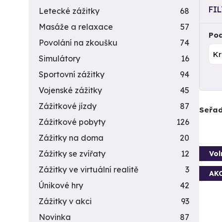
FI
Letecké zážitky
68
Masáže a relaxace
57
Pod
Povolání na zkoušku
74
Simulátory
16
Sportovní zážitky
94
Vojenské zážitky
45
Zážitkové jízdy
87
Seřad
Zážitkové pobyty
126
Zážitky na doma
20
Zážitky se zvířaty
12
Vol
Zážitky ve virtuální realitě
3
AK
Únikové hry
42
Zážitky v akci
93
Novinka
87