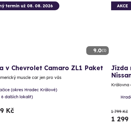
ný termín už 08. 08. 2026
AKCE
9.0
(1)
da v Chevrolet Camaro ZL1 Paket
Jízda 
Nissan
americký muscle car jen pro vás
Královna 
ačice (okres Hradec Králové)
 6 dalších lokalit)
Hrad
99 Kč
1 799 Kč
1 299