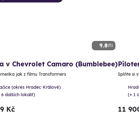
9.8
(5)
da v Chevrolet Camaro (Bumblebee)
Pilote
amerika jak z filmu Transformers
Splňte si 
ačice (okres Hradec Králové)
Hrad
 6 dalších lokalit)
(+ 1 d
99 Kč
11 90