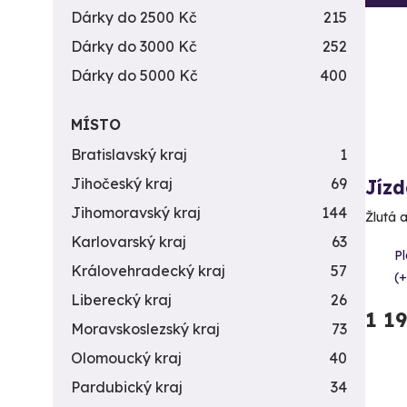
Dárky do 2500 Kč
215
Dárky do 3000 Kč
252
Dárky do 5000 Kč
400
MÍSTO
Bratislavský kraj
1
Jihočeský kraj
69
Jíz
Jihomoravský kraj
144
Žlutá 
Karlovarský kraj
63
Pl
Královehradecký kraj
57
(+
Liberecký kraj
26
1 1
Moravskoslezský kraj
73
Olomoucký kraj
40
Pardubický kraj
34