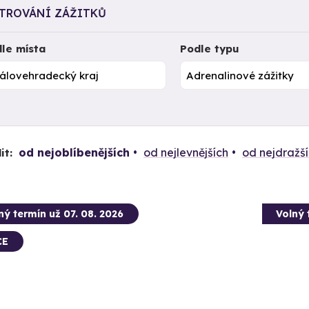
LTROVÁNÍ ZÁŽITKŮ
le místa
Podle typu
od nejoblíbenějších
od nejlevnějších
od nejdražš
it:
ný termín už 07. 08. 2026
Volný 
CE