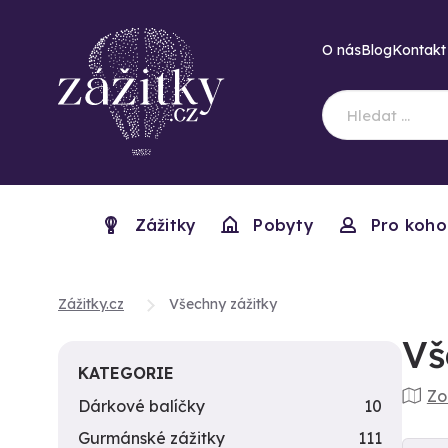
O nás
Blog
Kontakt
Zážitky
Pobyty
Pro koho
Zážitky.cz
Všechny zážitky
Vš
KATEGORIE
Zo
Dárkové balíčky
10
Gurmánské zážitky
111