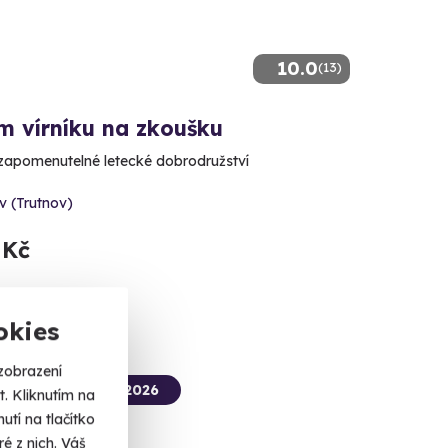
10.0
(13)
m vírníku na zkoušku
ezapomenutelné letecké dobrodružství
v (Trutnov)
 Kč
okies
zobrazení
termín už 08. 08. 2026
. Kliknutím na
tí na tlačítko
é z nich. Váš