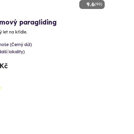
9.6
(90)
mový paragliding
 let na křídle.
oše (Černý důl)
alší lokality)
 Kč