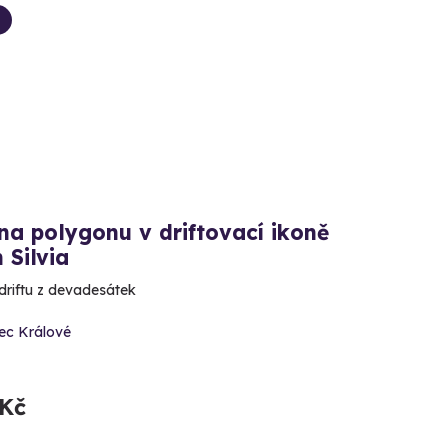
na polygonu v driftovací ikoně
 Silvia
driftu z devadesátek
ec Králové
 Kč