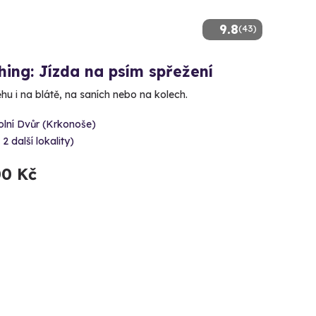
9.8
(43)
ing: Jízda na psím spřežení
hu i na blátě, na saních nebo na kolech.
olní Dvůr (Krkonoše)
 2 další lokality)
00 Kč