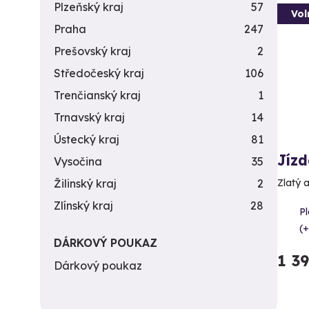
Plzeňský kraj
57
Vol
Praha
247
Prešovský kraj
2
Středočeský kraj
106
Trenčianský kraj
1
Trnavský kraj
14
Ústecký kraj
81
Jíz
Vysočina
35
Žilinský kraj
2
Zlatý 
Zlínský kraj
28
Pl
(+
DÁRKOVÝ POUKAZ
1 3
Dárkový poukaz