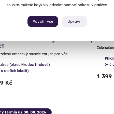
souhlas můžete kdykoliv odvolat pomocí odkazu v patičce.
Povolit vše
Upravit
9.6
(8)
a ve Fordu Mustang GT 5.0 Shelby
Jízda
et
Zelenočer
ě zelený americký muscle car jen pro vás
Plači
(+ 6 
ačice (okres Hradec Králové)
 6 dalších lokalit)
1 399
99 Kč
ný termín už 08. 08. 2026