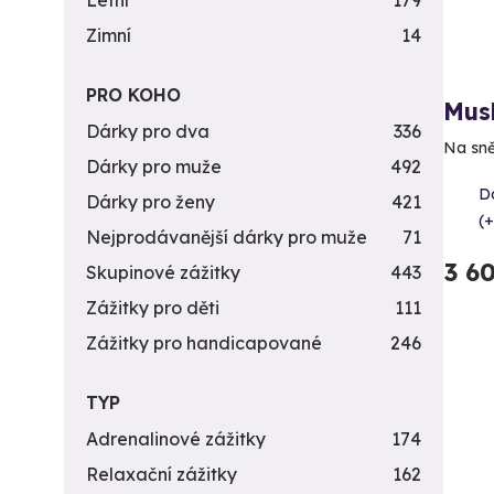
Letní
179
Zimní
14
PRO KOHO
Mush
Dárky pro dva
336
Na sně
Dárky pro muže
492
D
Dárky pro ženy
421
(+
Nejprodávanější dárky pro muže
71
3 6
Skupinové zážitky
443
Zážitky pro děti
111
Zážitky pro handicapované
246
TYP
Adrenalinové zážitky
174
Relaxační zážitky
162