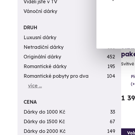
Viděli jste v TV
31
Vánoční dárky
311
DRUH
Luxusní dárky
142
Jízd
Netradiční dárky
353
pak
Originální dárky
452
Svítiv
Romantické dárky
195
Romantické pobyty pro dva
104
Pl
(+
více …
1 3
CENA
Dárky do 1000 Kč
33
Dárky do 1500 Kč
67
Dárky do 2000 Kč
149
Vol