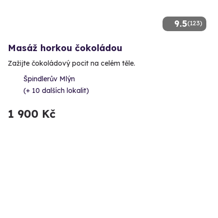
9.5
(123)
Masáž horkou čokoládou
Zažijte čokoládový pocit na celém těle.
Špindlerův Mlýn
(+ 10 dalších lokalit)
1 900 Kč