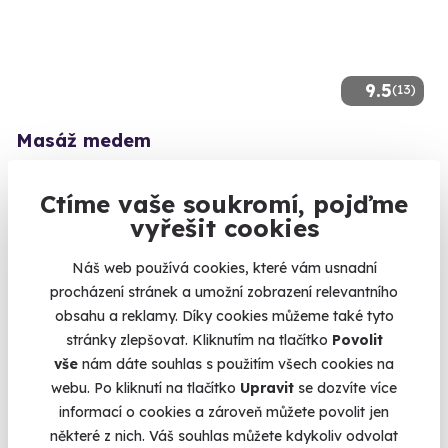
9.5
(13)
Masáž medem
Zažijte výjimečné účinky medu na vlastní kůži.
Ctíme vaše soukromí, pojďme
Špindlerův Mlýn
vyřešit cookies
(+ 10 dalších lokalit)
Náš web používá cookies, které vám usnadní
1 900 Kč
procházení stránek a umožní zobrazení relevantního
obsahu a reklamy. Díky cookies můžeme také tyto
stránky zlepšovat. Kliknutím na tlačítko
Povolit
vše
nám dáte souhlas s použitím všech cookies na
Volný termín už 11. 08. 2026
webu. Po kliknutí na tlačítko
Upravit
se dozvíte více
informací o cookies a zároveň můžete povolit jen
AKCE
některé z nich. Váš souhlas můžete kdykoliv odvolat