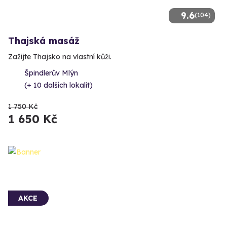
9.6
(104)
Thajská masáž
Zažijte Thajsko na vlastní kůži.
Špindlerův Mlýn
(+ 10 dalších lokalit)
1 750 Kč
1 650 Kč
AKCE