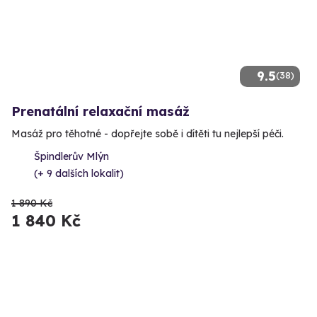
9.5
(38)
Prenatální relaxační masáž
Masáž pro těhotné - dopřejte sobě i dítěti tu nejlepší péči.
Špindlerův Mlýn
(+ 9 dalších lokalit)
1 890 Kč
1 840 Kč