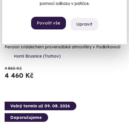
pomocí odkazu v patičce.
8.9
Povolit vše
(6)
Upravit
Penzion s hostincem z 18. století
Penzion s nádechem provensálské atmosféry v Podkrkonoší
Horní Brusnice (Trutnov)
4 860 Kč
4 460 Kč
Volný termín už 09. 08. 2026
Doporučujeme