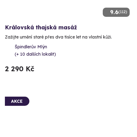
9.6
(112)
Královská thajská masáž
Zažijte umění staré přes dva tisíce let na vlastní kůži.
Špindlerův Mlýn
(+ 10 dalších lokalit)
2 290 Kč
AKCE