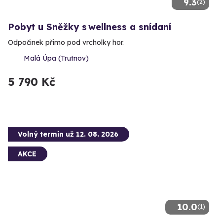
9.3
(2)
Pobyt u Sněžky s wellness a snídaní
Odpočinek přímo pod vrcholky hor.
Malá Úpa (Trutnov)
5 790 Kč
Volný termín už 12. 08. 2026
AKCE
10.0
(1)