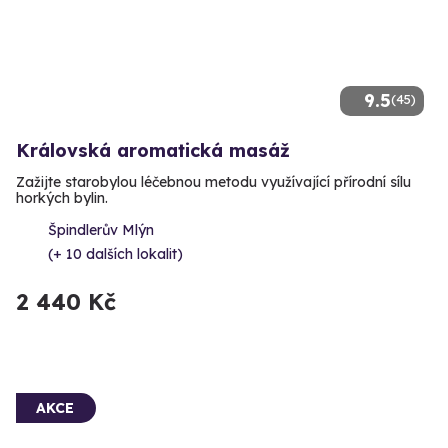
9.5
(45)
Královská aromatická masáž
Zažijte starobylou léčebnou metodu využívající přírodní sílu
horkých bylin.
Špindlerův Mlýn
(+ 10 dalších lokalit)
2 440 Kč
AKCE