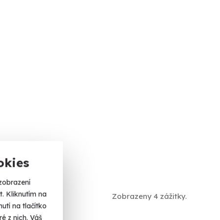
okies
zobrazení
. Kliknutím na
Zobrazeny 4 zážitky.
tí na tlačítko
é z nich. Váš