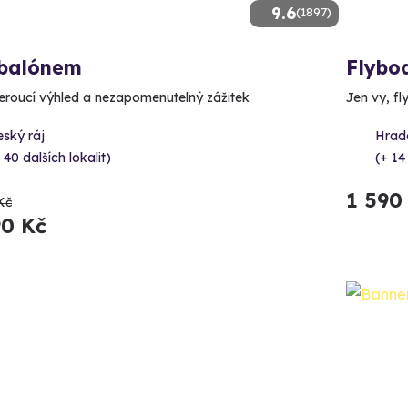
9.6
(1897)
 balónem
Flybo
roucí výhled a nezapomenutelný zážitek
Jen vy, fl
ský ráj
Hrad
 40 dalších lokalit)
(+ 14
1 590
Kč
90 Kč