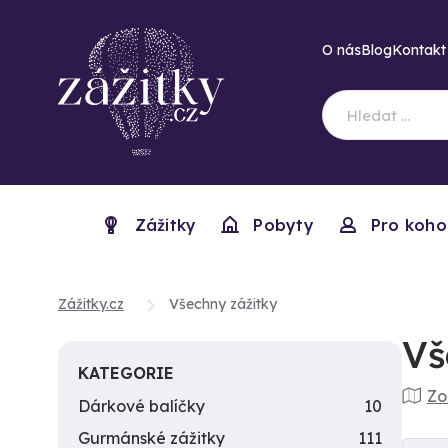
O nás
Blog
Kontakt
Zážitky
Pobyty
Pro koho
Zážitky.cz
Všechny zážitky
Vš
KATEGORIE
Zo
Dárkové balíčky
10
Gurmánské zážitky
111