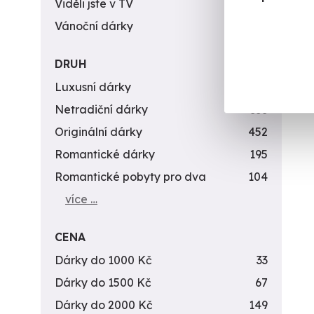
Viděli jste v TV
31
Vánoční dárky
311
DRUH
Luxusní dárky
142
Netradiční dárky
353
Originální dárky
452
Romantické dárky
195
Romantické pobyty pro dva
104
více …
CENA
Dárky do 1000 Kč
33
Dárky do 1500 Kč
67
Dárky do 2000 Kč
149