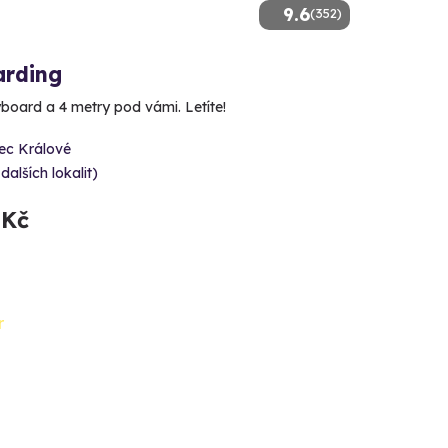
9.6
(352)
arding
yboard a 4 metry pod vámi. Letíte!
ec Králové
 dalších lokalit)
 Kč