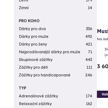
Letní
179
Zimní
14
PRO KOHO
Dárky pro dva
336
Mush
Dárky pro muže
492
Na sně
Dárky pro ženy
421
D
Nejprodávanější dárky pro muže
71
(+
Skupinové zážitky
443
3 6
Zážitky pro děti
111
Zážitky pro handicapované
246
TYP
Vol
Adrenalinové zážitky
174
Relaxační zážitky
162