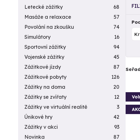
FI
Letecké zážitky
68
Masáže a relaxace
57
Pod
Povolání na zkoušku
74
Simulátory
16
Sportovní zážitky
94
Vojenské zážitky
45
Zážitkové jízdy
87
Seřad
Zážitkové pobyty
126
Zážitky na doma
20
Zážitky se zvířaty
12
Vol
Zážitky ve virtuální realitě
3
AK
Únikové hry
42
Zážitky v akci
93
Novinka
87