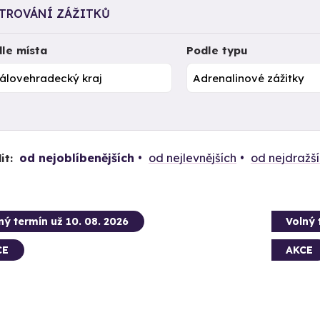
LTROVÁNÍ ZÁŽITKŮ
le místa
Podle typu
od nejoblíbenějších
od nejlevnějších
od nejdražš
it:
ný termín už 10. 08. 2026
Volný 
CE
AKCE