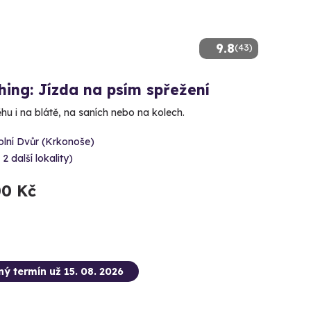
9.8
(43)
ing: Jízda na psím spřežení
hu i na blátě, na saních nebo na kolech.
olní Dvůr (Krkonoše)
 2 další lokality)
00 Kč
ný termín už 15. 08. 2026