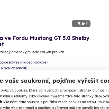
9.6
(8)
a ve Fordu Mustang GT 5.0 Shelby
et
ě zelený americký muscle car jen pro vás
ačice (okres Hradec Králové)
 6 dalších lokalit)
99 Kč
e vaše soukromí, pojďme vyřešit co
používá cookies, které vám usnadní procházení stránek a umožní 
obsahu a reklamy. Díky cookies můžeme také tyto stránky zlepšovat
it vše
nám dáte souhlas s použitím všech cookies na webu. Po kliknu
ozvíte více informací o cookies a zároveň můžete povolit jen někter