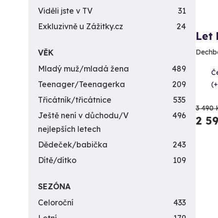
Viděli jste v TV
31
Exkluzivně u Zážitky.cz
24
Let
VĚK
Dechbe
Mladý muž/mladá žena
489
Če
Teenager/Teenagerka
209
(+
Třicátník/třicátnice
535
3 490 
Ještě není v důchodu/V
496
2 5
nejlepších letech
Dědeček/babička
243
Dítě/dítko
109
SEZÓNA
Celoroční
433