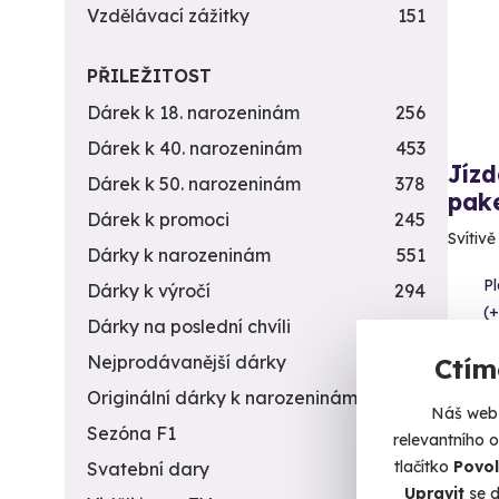
Vzdělávací zážitky
151
PŘILEŽITOST
Dárek k 18. narozeninám
256
Dárek k 40. narozeninám
453
Jízd
Dárek k 50. narozeninám
378
pak
Dárek k promoci
245
Svítiv
Dárky k narozeninám
551
Pl
Dárky k výročí
294
(+
Dárky na poslední chvíli
450
1 3
Nejprodávanější dárky
56
Ctím
Originální dárky k narozeninám
422
Náš web 
Sezóna F1
4
relevantního 
tlačítko
Povol
Svatební dary
196
Upravit
se d