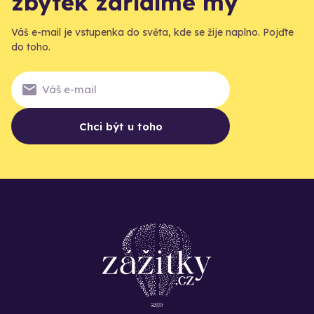
zbytek zařídíme my
Váš e-mail je vstupenka do světa, kde se žije naplno. Pojďte
do toho.
Chci být u toho