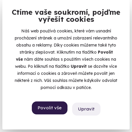
Ctíme vaše soukromí, pojďme
vyřešit cookies
Náš web používá cookies, které vám usnadní
procházení stránek a umožní zobrazení relevantního
Zážitková střelba pro děti - 10 zbraní
obsahu a reklamy. Díky cookies můžeme také tyto
Připravte se na nálož 80 nábojů.
stránky zlepšovat. Kliknutím na tlačítko
Povolit
vše
nám dáte souhlas s použitím všech cookies na
Lomnice (okres Sokolov)
webu. Po kliknutí na tlačítko
Upravit
se dozvíte více
(+ 28 dalších lokalit)
informací o cookies a zároveň můžete povolit jen
některé z nich. Váš souhlas můžete kdykoliv odvolat
1 999 Kč
pomocí odkazu v patičce.
Povolit vše
Upravit
Volný termín už 11. 08. 2026