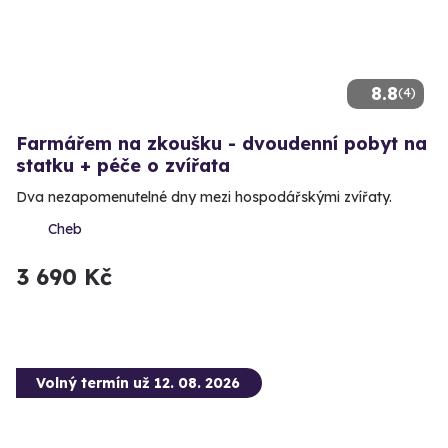
8.8
(4)
Farmářem na zkoušku - dvoudenní pobyt na
statku + péče o zvířata
Dva nezapomenutelné dny mezi hospodářskými zvířaty.
Cheb
3 690 Kč
Volný termín už 12. 08. 2026