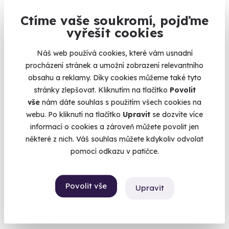
Ctíme vaše soukromí, pojďme
vyřešit cookies
Volný termín už 14. 08. 2026
Náš web používá cookies, které vám usnadní
procházení stránek a umožní zobrazení relevantního
obsahu a reklamy. Díky cookies můžeme také tyto
stránky zlepšovat. Kliknutím na tlačítko
Povolit
vše
nám dáte souhlas s použitím všech cookies na
8.9
(17)
webu. Po kliknutí na tlačítko
Upravit
se dozvíte více
informací o cookies a zároveň můžete povolit jen
Zážitková střelba: Zbraně z online stříleček -
některé z nich. Váš souhlas můžete kdykoliv odvolat
11 zbraní
pomocí odkazu v patičce.
Vyzkoušejte si naživo zbraně, které znáte z oblíbených
stříleček!
Čepirohy (okres Most)
Povolit vše
Upravit
(+ 28 dalších lokalit)
2 999 Kč