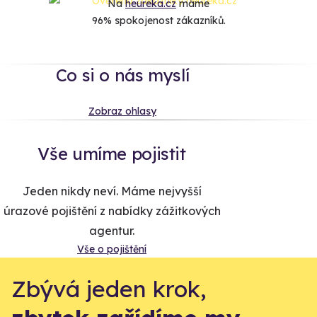
Na
heureka.cz
máme
96% spokojenost zákazníků.
Co si o nás myslí
Zobraz ohlasy
Vše umíme pojistit
Jeden nikdy neví. Máme nejvyšší
úrazové pojištění z nabídky zážitkových
agentur.
Vše o pojištění
Zbývá jeden krok,