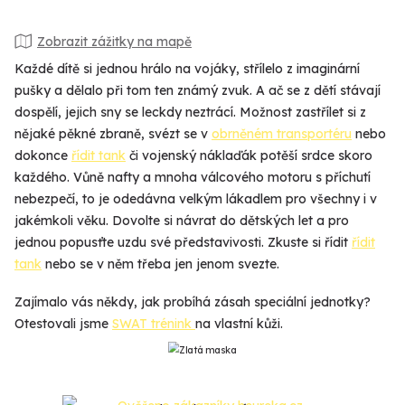
Zobrazit zážitky na mapě
Každé dítě si jednou hrálo na vojáky, střílelo z imaginární
pušky a dělalo při tom ten známý zvuk. A ač se z dětí stávají
dospělí, jejich sny se leckdy neztrácí. Možnost zastřílet si z
nějaké pěkné zbraně, svézt se v
obrněném transportéru
nebo
dokonce
řídit tank
či vojenský náklaďák potěší srdce skoro
každého. Vůně nafty a mnoha válcového motoru s příchutí
nebezpečí, to je odedávna velkým lákadlem pro všechny i v
jakémkoli věku. Dovolte si návrat do dětských let a pro
jednou popusťte uzdu své představivosti. Zkuste si řídit
řídit
tank
nebo se v něm třeba jen jenom svezte.
Zajímalo vás někdy, jak probíhá zásah speciální jednotky?
Otestovali jsme
SWAT trénink
na vlastní kůži.