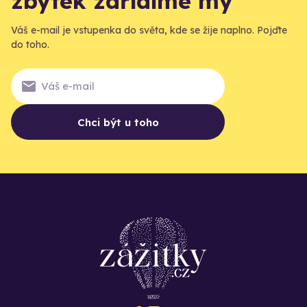
zbytek zařídíme my
Váš e-mail je vstupenka do světa, kde se žije naplno. Pojďte
do toho.
Chci být u toho