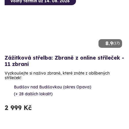
Volný termín už 14. 08. 2026
8.9
(17)
Zážitková střelba: Zbraně z online stříleček -
11 zbraní
Vyzkoušejte si naživo zbraně, které znáte z oblíbených
stříleček!
Budišov nad Budišovkou (okres Opava)
(+ 28 dalších lokalit)
2 999 Kč