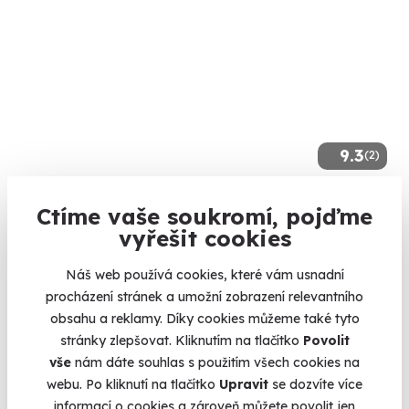
9.3
(2)
Zážitková indoor střelba: Megabalíček - 15
Ctíme vaše soukromí, pojďme
zbraní
vyřešit cookies
Čeká vás meganálož 110 nábojů!
Náš web používá cookies, které vám usnadní
Opava (+ 1 další lokalita)
procházení stránek a umožní zobrazení relevantního
obsahu a reklamy. Díky cookies můžeme také tyto
4 190 Kč
stránky zlepšovat. Kliknutím na tlačítko
Povolit
vše
nám dáte souhlas s použitím všech cookies na
webu. Po kliknutí na tlačítko
Upravit
se dozvíte více
informací o cookies a zároveň můžete povolit jen