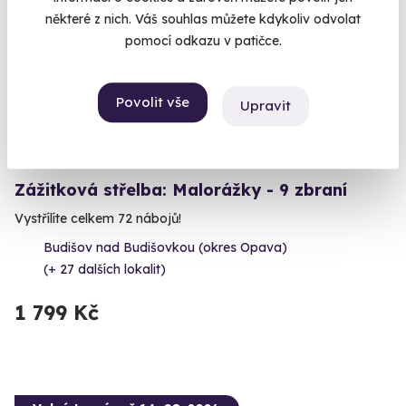
Volný termín už 12. 08. 2026
některé z nich. Váš souhlas můžete kdykoliv odvolat
pomocí odkazu v patičce.
Povolit vše
Upravit
9.6
(5)
Zážitková střelba: Malorážky - 9 zbraní
Vystřílíte celkem 72 nábojů!
Budišov nad Budišovkou (okres Opava)
(+ 27 dalších lokalit)
1 799 Kč