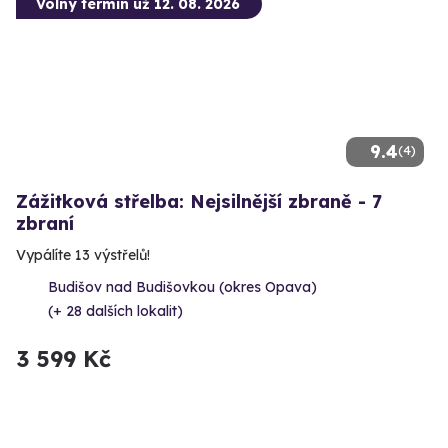
Volný termín už 12. 08. 2026
9.4
(4)
Zážitková střelba: Nejsilnější zbraně - 7
zbraní
Vypálíte 13 výstřelů!
Budišov nad Budišovkou (okres Opava)
(+ 28 dalších lokalit)
3 599 Kč