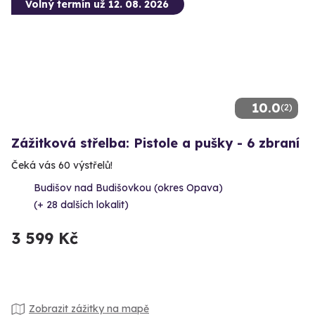
Volný termín už 12. 08. 2026
10.0
(2)
Zážitková střelba: Pistole a pušky - 6 zbraní
Čeká vás 60 výstřelů!
Budišov nad Budišovkou (okres Opava)
(+ 28 dalších lokalit)
3 599 Kč
Zobrazit zážitky na mapě