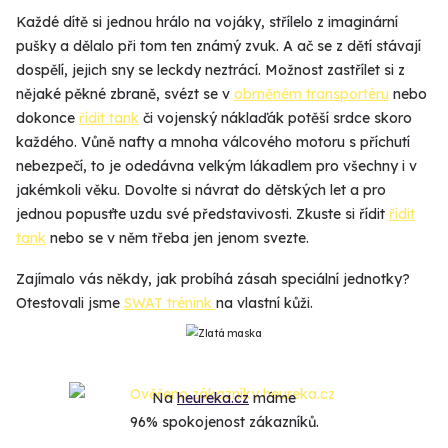
Každé dítě si jednou hrálo na vojáky, střílelo z imaginární
pušky a dělalo při tom ten známý zvuk. A ač se z dětí stávají
dospělí, jejich sny se leckdy neztrácí. Možnost zastřílet si z
nějaké pěkné zbraně, svézt se v
obrněném transportéru
nebo
dokonce
řídit tank
či vojenský náklaďák potěší srdce skoro
každého. Vůně nafty a mnoha válcového motoru s příchutí
nebezpečí, to je odedávna velkým lákadlem pro všechny i v
jakémkoli věku. Dovolte si návrat do dětských let a pro
jednou popusťte uzdu své představivosti. Zkuste si řídit
řídit
tank
nebo se v něm třeba jen jenom svezte.
Zajímalo vás někdy, jak probíhá zásah speciální jednotky?
Otestovali jsme
SWAT trénink
na vlastní kůži.
Na
heureka.cz
máme
96% spokojenost zákazníků.