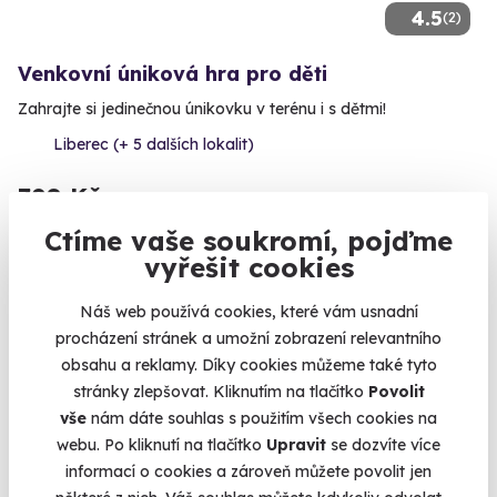
4.5
(2)
Venkovní úniková hra pro děti
Zahrajte si jedinečnou únikovku v terénu i s dětmi!
Liberec (+ 5 dalších lokalit)
790 Kč
Ctíme vaše soukromí, pojďme
vyřešit cookies
Náš web používá cookies, které vám usnadní
Volný termín už 09. 08. 2026
procházení stránek a umožní zobrazení relevantního
obsahu a reklamy. Díky cookies můžeme také tyto
stránky zlepšovat. Kliknutím na tlačítko
Povolit
vše
nám dáte souhlas s použitím všech cookies na
webu. Po kliknutí na tlačítko
Upravit
se dozvíte více
informací o cookies a zároveň můžete povolit jen
7.8
(4)