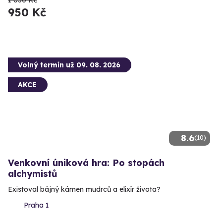
1 050 Kč
950 Kč
Volný termín už 09. 08. 2026
AKCE
8.6
(10)
Venkovní úniková hra: Po stopách
alchymistů
Existoval bájný kámen mudrců a elixír života?
Praha 1