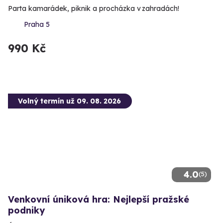
Parta kamarádek, piknik a procházka v zahradách!
Praha 5
990 Kč
Volný termín už 09. 08. 2026
4.0
(5)
Venkovní úniková hra: Nejlepší pražské
podniky