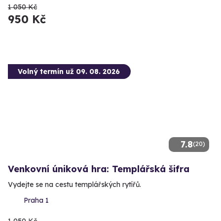
1 050 Kč
950 Kč
Volný termín už 09. 08. 2026
7.8
(20)
Venkovní úniková hra: Templářská šifra
Vydejte se na cestu templářských rytířů.
Praha 1