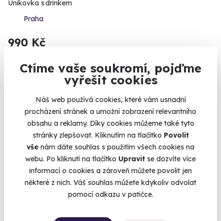
Únikovka s drinkem
Praha
990 Kč
Ctíme vaše soukromí, pojďme
vyřešit cookies
Volný termín už 09. 08. 2026
Náš web používá cookies, které vám usnadní
procházení stránek a umožní zobrazení relevantního
obsahu a reklamy. Díky cookies můžeme také tyto
stránky zlepšovat. Kliknutím na tlačítko
Povolit
vše
nám dáte souhlas s použitím všech cookies na
webu. Po kliknutí na tlačítko
Upravit
se dozvíte více
6.0
(6)
informací o cookies a zároveň můžete povolit jen
některé z nich. Váš souhlas můžete kdykoliv odvolat
Venkovní úniková hra: Tajemství čokolády
pomocí odkazu v patičce.
Za čokoládou bez výčitek!