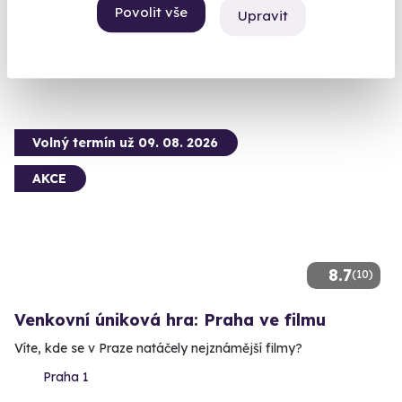
Praha (+ 2 další lokality)
Povolit vše
Upravit
990 Kč
Volný termín už 09. 08. 2026
AKCE
8.7
(10)
Venkovní úniková hra: Praha ve filmu
Víte, kde se v Praze natáčely nejznámější filmy?
Praha 1