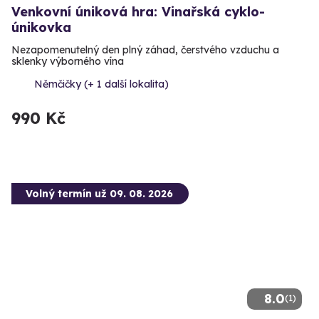
Venkovní úniková hra: Vinařská cyklo-
únikovka
Nezapomenutelný den plný záhad, čerstvého vzduchu a
sklenky výborného vína
Němčičky (+ 1 další lokalita)
990 Kč
Volný termín už 09. 08. 2026
8.0
(1)