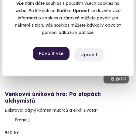
1 990 Kč
vše
nám dáte souhlas s použitím všech cookies na
webu. Po kliknutí na tlačítko
Upravit
se dozvíte více
informací o cookies a zároveň můžete povolit jen
některé z nich. Váš souhlas můžete kdykoliv odvolat
pomocí odkazu v patičce.
Volný termín už 08. 08. 2026
AKCE
Povolit vše
Upravit
8.6
(10)
Venkovní úniková hra: Po stopách
alchymistů
Existoval bájný kámen mudrců a elixír života?
Praha 1
990 Kč