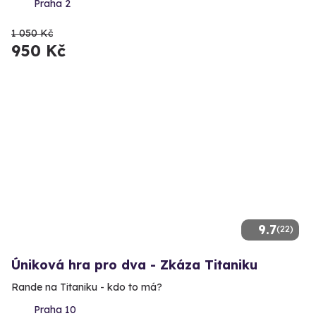
Praha 2
1 050 Kč
950 Kč
9.7
(22)
Úniková hra pro dva - Zkáza Titaniku
Rande na Titaniku - kdo to má?
Praha 10