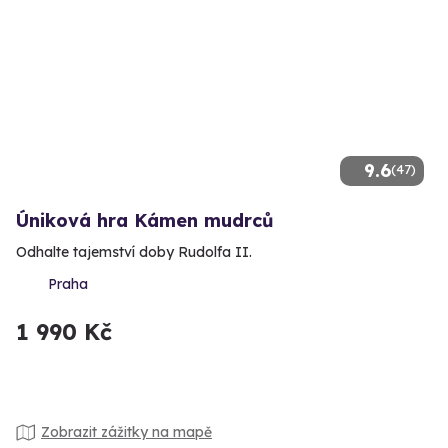
9.6
(47)
Úniková hra Kámen mudrců
Odhalte tajemství doby Rudolfa II.
Praha
1 990 Kč
Zobrazit zážitky na mapě