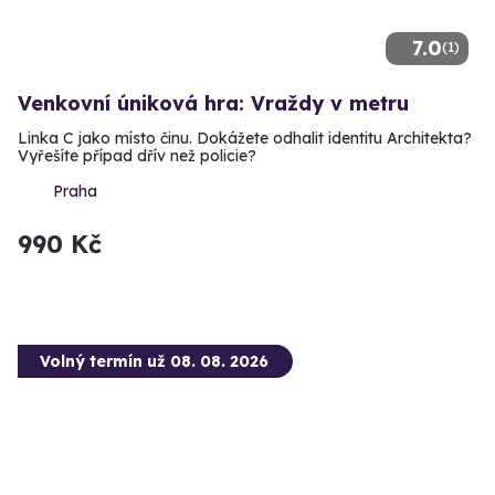
7.0
(1)
Venkovní úniková hra: Vraždy v metru
Linka C jako místo činu. Dokážete odhalit identitu Architekta?
Vyřešíte případ dřív než policie?
Praha
990 Kč
Volný termín už 08. 08. 2026