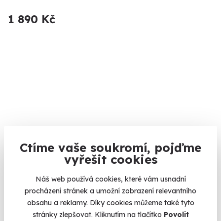
1 890 Kč
9.4
(14)
Ctíme vaše soukromí, pojďme
vyřešit cookies
Úniková hra Špioni
Náš web používá cookies, které vám usnadní
Jste poslední naděje aliance!
procházení stránek a umožní zobrazení relevantního
Praha 2
obsahu a reklamy. Díky cookies můžeme také tyto
stránky zlepšovat. Kliknutím na tlačítko
Povolit