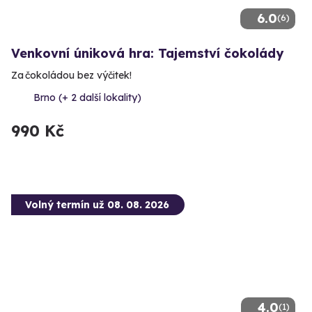
6.0
(6)
Venkovní úniková hra: Tajemství čokolády
Za čokoládou bez výčitek!
Brno (+ 2 další lokality)
990 Kč
Volný termín už 08. 08. 2026
4.0
(1)