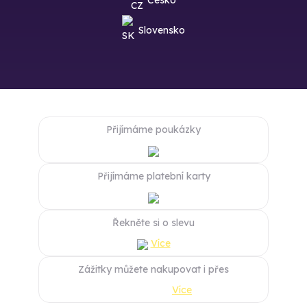
Česko
Slovensko
Přijímáme poukázky
Přijímáme platební karty
Řekněte si o slevu
Více
Zážitky můžete nakupovat i přes
Více