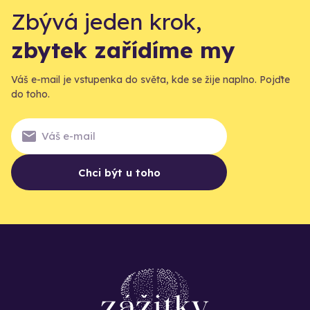
Zbývá jeden krok,
zbytek zařídíme my
Váš e-mail je vstupenka do světa, kde se žije naplno. Pojďte
do toho.
Chci být u toho