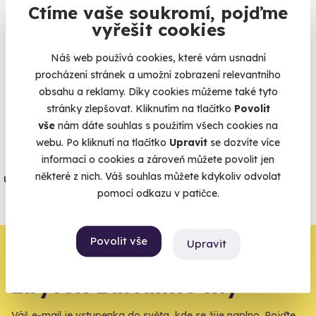
Ctíme vaše soukromí, pojďme
vyřešit cookies
Co si o nás myslí
Náš web používá cookies, které vám usnadní
procházení stránek a umožní zobrazení relevantního
Zobraz ohlasy
obsahu a reklamy. Díky cookies můžeme také tyto
stránky zlepšovat. Kliknutím na tlačítko
Povolit
Vše umíme pojistit
vše
nám dáte souhlas s použitím všech cookies na
webu. Po kliknutí na tlačítko
Upravit
se dozvíte více
Jeden nikdy neví. Máme nejvyšší
informací o cookies a zároveň můžete povolit jen
některé z nich. Váš souhlas můžete kdykoliv odvolat
úrazové pojištění z nabídky zážitkových
pomocí odkazu v patičce.
agentur.
Vše o pojištění
Povolit vše
Upravit
Zbývá jeden krok,
zbytek zařídíme my
Váš e-mail je vstupenka do světa, kde se žije naplno. Pojďte