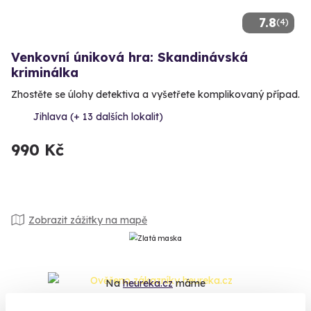
7.8
(4)
Venkovní úniková hra: Skandinávská
kriminálka
Zhostěte se úlohy detektiva a vyšetřete komplikovaný případ.
Jihlava (+ 13 dalších lokalit)
990 Kč
Zobrazit zážitky na mapě
Na
heureka.cz
máme
96% spokojenost zákazníků.