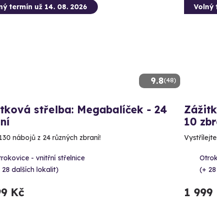
ný termín už 14. 08. 2026
Volný 
9.8
(48)
tková střelba: Megabalíček - 24
Zážitk
ní
10 zbr
130 nábojů z 24 různých zbraní!
Vystřílejt
rokovice - vnitřní střelnice
Otrok
 28 dalších lokalit)
(+ 28
99 Kč
1 999