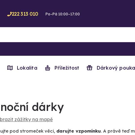
222 313 010
Po–Pá 10:00–17:00
Lokalita
Příležitost
Dárkový pouka
noční dárky
brazit zážitky na mapě
ujte pod stromeček věci,
darujte vzpomínku
. A právě teď 