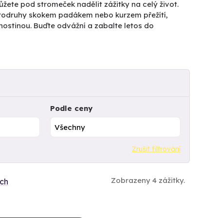
žete pod stromeček nadělit zážitky na celý život.
rodruhy skokem padákem nebo kurzem přežítí,
hostinou. Buďte odvážní a zabalte letos do
Podle ceny
Zrušit filtrování
Zobrazeny 4 zážitky.
ích