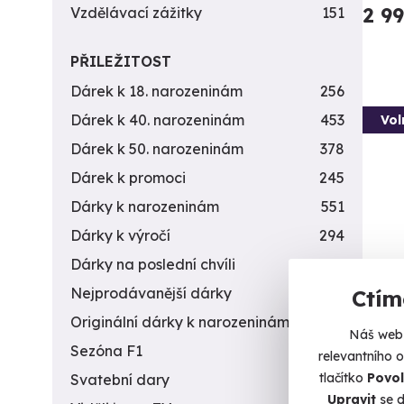
2 9
Vzdělávací zážitky
151
PŘILEŽITOST
Dárek k 18. narozeninám
256
Dárek k 40. narozeninám
453
Vol
Dárek k 50. narozeninám
378
Dárek k promoci
245
Dárky k narozeninám
551
Dárky k výročí
294
Dárky na poslední chvíli
450
Nejprodávanější dárky
56
Ctím
Záži
Originální dárky k narozeninám
422
zbra
Náš web 
Sezóna F1
4
relevantního 
Vypálít
tlačítko
Povol
Svatební dary
196
Upravit
se d
Ot