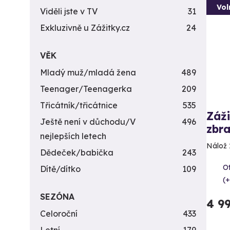
Vol
Viděli jste v TV
31
Exkluzivně u Zážitky.cz
24
VĚK
Mladý muž/mladá žena
489
Teenager/Teenagerka
209
Třicátník/třicátnice
535
Záži
Ještě není v důchodu/V
496
zbra
nejlepších letech
Nálož 
Dědeček/babička
243
Ot
Dítě/dítko
109
(+
SEZÓNA
4 9
Celoroční
433