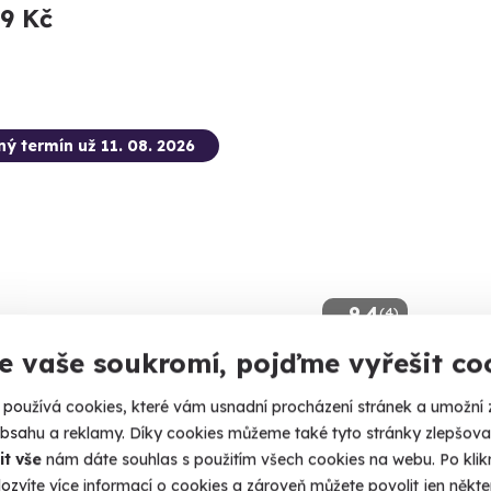
99 Kč
ný termín už 11. 08. 2026
9.4
(4)
e vaše soukromí, pojďme vyřešit co
tková střelba: Nejsilnější zbraně - 7
ní
používá cookies, které vám usnadní procházení stránek a umožní 
obsahu a reklamy. Díky cookies můžeme také tyto stránky zlepšovat
e 13 výstřelů!
it vše
nám dáte souhlas s použitím všech cookies na webu. Po kliknu
ozvíte více informací o cookies a zároveň můžete povolit jen někter
rokovice - vnitřní střelnice