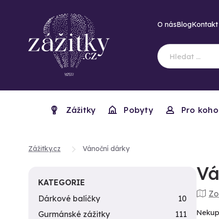
O nás
Blog
Kontakt
Zážitky
Pobyty
Pro koho
Zážitky.cz
Vánoční dárky
Vá
KATEGORIE
Zo
Dárkové balíčky
10
Nekup
Gurmánské zážitky
111