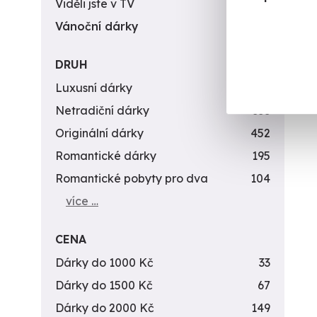
Viděli jste v TV
31
(+
Vánoční dárky
311
3 5
DRUH
Luxusní dárky
142
Netradiční dárky
353
Originální dárky
452
Romantické dárky
195
Romantické pobyty pro dva
104
více …
CENA
Dárky do 1000 Kč
33
Dárky do 1500 Kč
67
Dárky do 2000 Kč
149