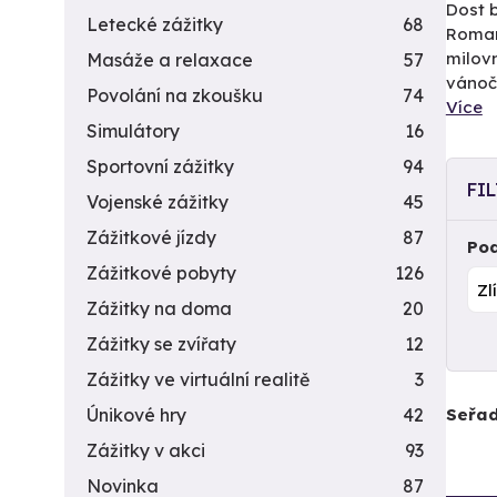
Dost b
Letecké zážitky
68
Roman
milovn
Masáže a relaxace
57
vánoč
Povolání na zkoušku
74
Více
Simulátory
16
Sportovní zážitky
94
FI
Vojenské zážitky
45
Zážitkové jízdy
87
Pod
Zážitkové pobyty
126
Zážitky na doma
20
Zážitky se zvířaty
12
Zážitky ve virtuální realitě
3
Seřad
Únikové hry
42
Zážitky v akci
93
Novinka
87