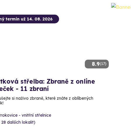
ný termín už 14. 08. 2026
8.9
(17)
tková střelba: Zbraně z online
leček - 11 zbraní
šejte si naživo zbraně, které znáte z oblíbených
ek!
rokovice - vnitřní střelnice
 28 dalších lokalit)