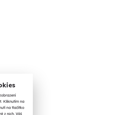
okies
zobrazení
. Kliknutím na
tí na tlačítko
é z nich. Váš