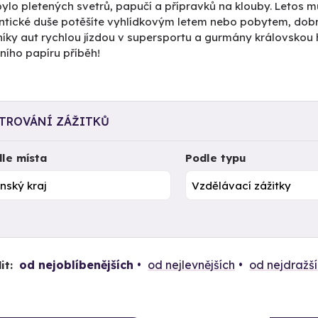
ylo pletených svetrů, papučí a přípravků na klouby. Letos mů
tické duše potěšíte vyhlídkovým letem nebo pobytem, dob
íky aut rychlou jízdou v supersportu a gurmány královskou 
ního papíru příběh!
LTROVÁNÍ ZÁŽITKŮ
le místa
Podle typu
od nejoblíbenějších
od nejlevnějších
od nejdražš
it: