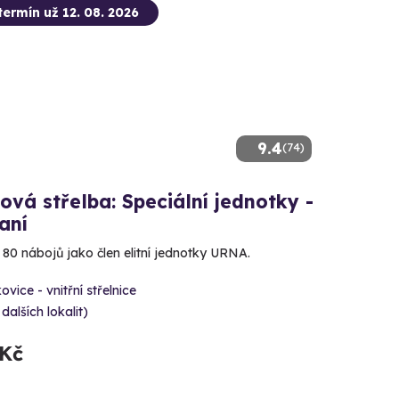
termín už 12. 08. 2026
9.4
(74)
ová střelba: Speciální jednotky -
aní
e 80 nábojů jako člen elitní jednotky URNA.
ovice - vnitřní střelnice
 dalších lokalit)
 Kč