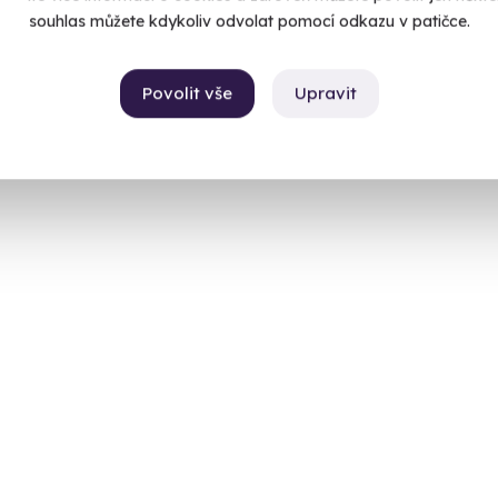
souhlas můžete kdykoliv odvolat pomocí odkazu v patičce.
 28 dalších lokalit)
99 Kč
Povolit vše
Upravit