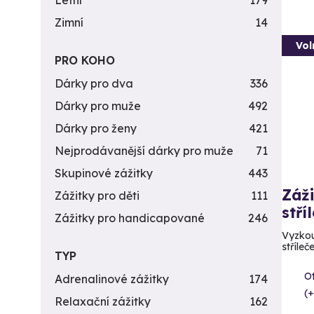
Letní
179
Zimní
14
Vol
PRO KOHO
Dárky pro dva
336
Dárky pro muže
492
Dárky pro ženy
421
Nejprodávanější dárky pro muže
71
Skupinové zážitky
443
Záži
Zážitky pro děti
111
stří
Zážitky pro handicapované
246
Vyzkou
stříleč
TYP
Ot
Adrenalinové zážitky
174
(+
Relaxační zážitky
162