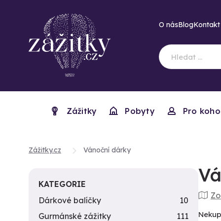
O nás
Blog
Kontakt
Zážitky
Pobyty
Pro koho
Zážitky.cz
Vánoční dárky
Vá
KATEGORIE
Zo
Dárkové balíčky
10
Nekup
Gurmánské zážitky
111