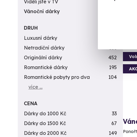
Viděli jste v TV
31
(+
Vánoční dárky
311
2 9
DRUH
Luxusní dárky
142
Netradiční dárky
353
Vol
Originální dárky
452
Romantické dárky
195
AK
Romantické pobyty pro dva
104
více …
CENA
Dárky do 1000 Kč
33
Ván
Dárky do 1500 Kč
67
Ponořt
Dárky do 2000 Kč
149