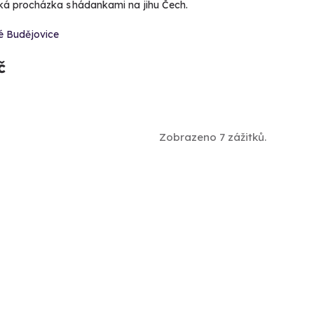
á procházka s hádankami na jihu Čech.
é Budějovice
č
Zobrazeno 7 zážitků.