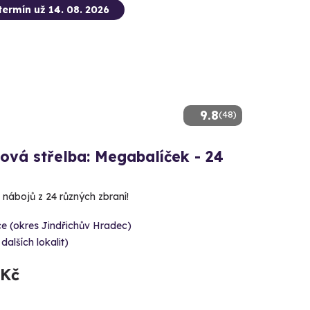
termín už 14. 08. 2026
9.8
(48)
ová střelba: Megabalíček - 24
 nábojů z 24 různých zbraní!
e (okres Jindřichův Hradec)
 dalších lokalit)
 Kč