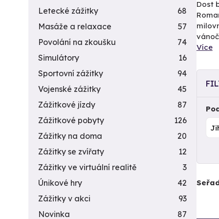
Dost b
Letecké zážitky
68
Roman
milovn
Masáže a relaxace
57
vánoč
Povolání na zkoušku
74
Více
Simulátory
16
Sportovní zážitky
94
FI
Vojenské zážitky
45
Zážitkové jízdy
87
Pod
Zážitkové pobyty
126
Zážitky na doma
20
Zážitky se zvířaty
12
Zážitky ve virtuální realitě
3
Seřad
Únikové hry
42
Zážitky v akci
93
Novinka
87