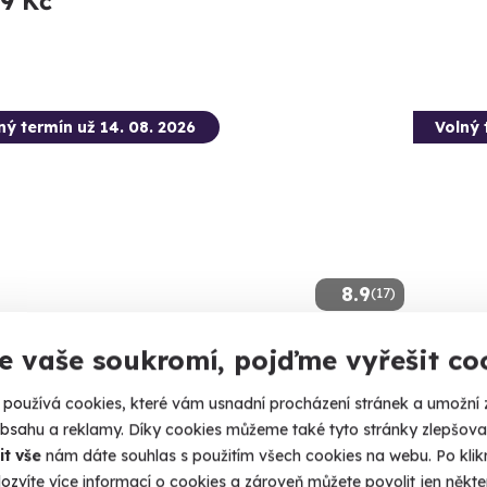
99 Kč
ný termín už 14. 08. 2026
Volný 
8.9
(17)
e vaše soukromí, pojďme vyřešit co
tková střelba: Zbraně z online
Zážitk
leček - 11 zbraní
zbraní
používá cookies, které vám usnadní procházení stránek a umožní 
šejte si naživo zbraně, které znáte z oblíbených
Vypálíte 1
obsahu a reklamy. Díky cookies můžeme také tyto stránky zlepšovat
ek!
it vše
nám dáte souhlas s použitím všech cookies na webu. Po kliknu
Dačic
ozvíte více informací o cookies a zároveň můžete povolit jen někter
čice (okres Jindřichův Hradec)