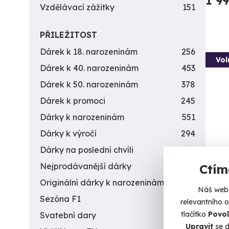
1 9
Vzdělávací zážitky
151
PŘILEŽITOST
Dárek k 18. narozeninám
256
Vol
Dárek k 40. narozeninám
453
Dárek k 50. narozeninám
378
Dárek k promoci
245
Dárky k narozeninám
551
Dárky k výročí
294
Dárky na poslední chvíli
450
Nejprodávanější dárky
56
Ctím
Záži
stří
Originální dárky k narozeninám
422
Náš web 
Vyzkou
Sezóna F1
4
relevantního 
stříleč
tlačítko
Povol
Svatební dary
196
Upravit
se d
Da