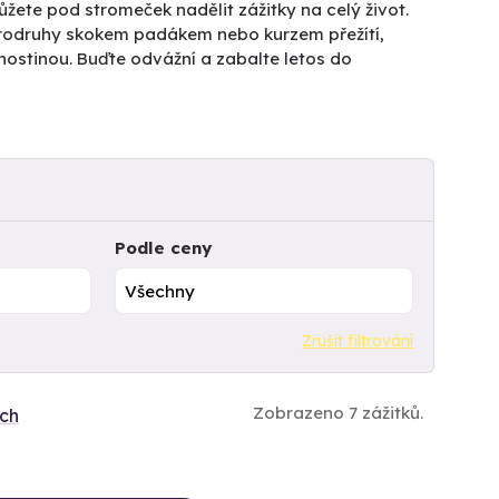
žete pod stromeček nadělit zážitky na celý život.
rodruhy skokem padákem nebo kurzem přežítí,
hostinou. Buďte odvážní a zabalte letos do
Podle ceny
Zrušit filtrování
Zobrazeno 7 zážitků.
ích