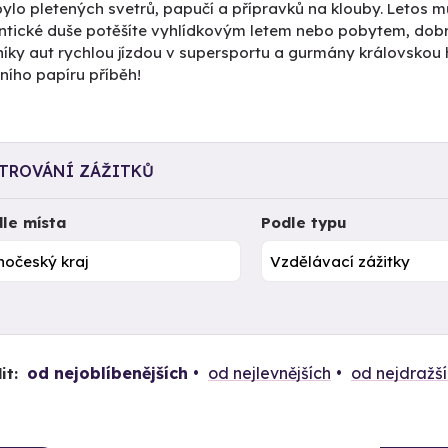
ylo pletených svetrů, papučí a přípravků na klouby. Letos mů
tické duše potěšíte vyhlídkovým letem nebo pobytem, dob
íky aut rychlou jízdou v supersportu a gurmány královskou 
ního papíru příběh!
LTROVÁNÍ ZÁŽITKŮ
le místa
Podle typu
od nejoblíbenějších
od nejlevnějších
od nejdražš
it: