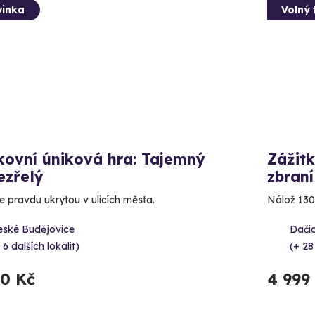
inka
Volný 
kovní úniková hra: Tajemný
Zážitk
ezřelý
zbraní
e pravdu ukrytou v ulicích města.
Nálož 130
eské Budějovice
Dačic
 6 dalších lokalit)
(+ 28
90 Kč
4 999