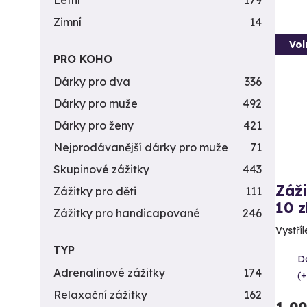
Letní
179
Zimní
14
Vol
PRO KOHO
Dárky pro dva
336
Dárky pro muže
492
Dárky pro ženy
421
Nejprodávanější dárky pro muže
71
Skupinové zážitky
443
Záži
Zážitky pro děti
111
10 z
Zážitky pro handicapované
246
Vystříl
TYP
Da
Adrenalinové zážitky
174
(+
Relaxační zážitky
162