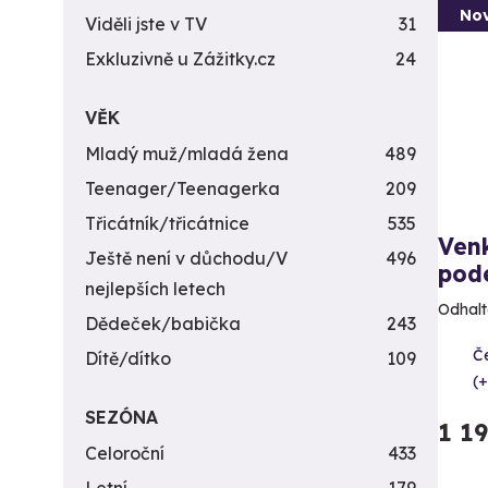
Nov
Viděli jste v TV
31
Exkluzivně u Zážitky.cz
24
VĚK
Mladý muž/mladá žena
489
Teenager/Teenagerka
209
Třicátník/třicátnice
535
Ven
Ještě není v důchodu/V
496
pod
nejlepších letech
Odhalt
Dědeček/babička
243
Č
Dítě/dítko
109
(+
SEZÓNA
1 1
Celoroční
433