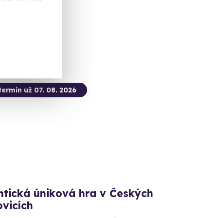
 dalších lokalit)
 Kč
termín už 07. 08. 2026
tická úniková hra v Českých
vicích