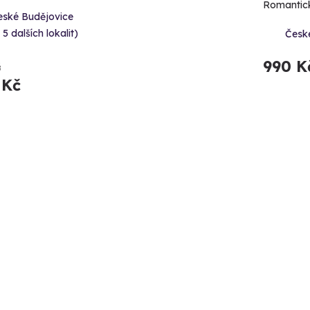
Romantick
eské Budějovice
 5 dalších lokalit)
Česk
990 K
č
 Kč