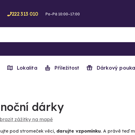
222 313 010
Po–Pá 10:00–17:00
Lokalita
Příležitost
Dárkový pouka
noční dárky
brazit zážitky na mapě
ujte pod stromeček věci,
darujte vzpomínku
. A právě teď 