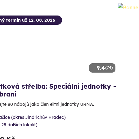
ný termín už 12. 08. 2026
9.4
(74)
tková střelba: Speciální jednotky -
braní
ejte 80 nábojů jako člen elitní jednotky URNA.
čice (okres Jindřichův Hradec)
 28 dalších lokalit)