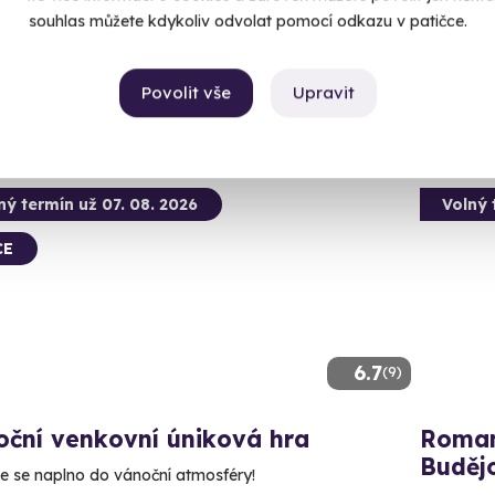
(+ 28
souhlas můžete kdykoliv odvolat pomocí odkazu v patičce.
 28 dalších lokalit)
3 599
99 Kč
Povolit vše
Upravit
ný termín už 07. 08. 2026
Volný 
CE
6.7
(9)
oční venkovní úniková hra
Roman
Budějo
e se naplno do vánoční atmosféry!