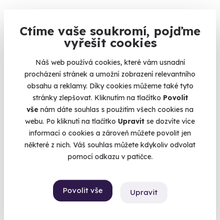
Ctíme vaše soukromí, pojďme
vyřešit cookies
10.0
(1)
Náš web používá cookies, které vám usnadní
Zážitková střelba: Zbraně 2. světové války
procházení stránek a umožní zobrazení relevantního
14 zbraní, 35 nábojů - vyzkoušejte kousky, které psaly dějiny!
obsahu a reklamy. Díky cookies můžeme také tyto
stránky zlepšovat. Kliknutím na tlačítko
Povolit
Katusice (okres Mladá Boleslav)
vše
nám dáte souhlas s použitím všech cookies na
(+ 28 dalších lokalit)
webu. Po kliknutí na tlačítko
Upravit
se dozvíte více
4 950 Kč
informací o cookies a zároveň můžete povolit jen
některé z nich. Váš souhlas můžete kdykoliv odvolat
pomocí odkazu v patičce.
Zobrazit zážitky na mapě
Povolit vše
Upravit
Darujte letos neobyčejný dárek. Darujte zážitek.