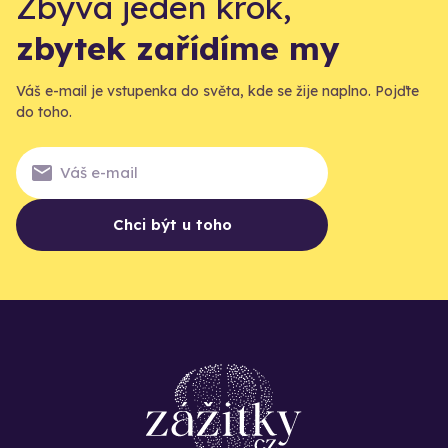
Zbývá jeden krok,
zbytek zařídíme my
Váš e-mail je vstupenka do světa, kde se žije naplno. Pojďte
do toho.
Chci být u toho